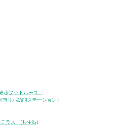
来歩フットルース」
周南リハ訪問ステーション）
テラス (共生型)