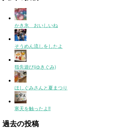
かき氷 おいしいね
そうめん流しをしたよ
指先遊び(ゆきぐみ)
ほしぐみさんと夏まつり
寒天を触ったよ‼
過去の投稿