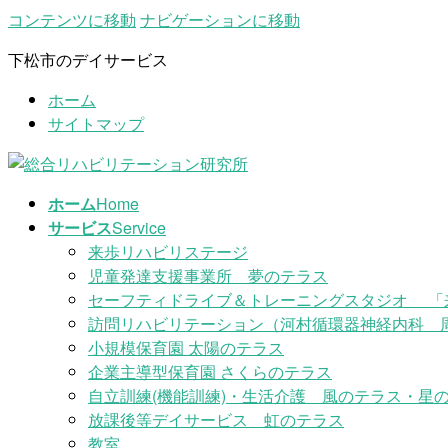
コンテンツに移動
ナビゲーションに移動
下松市のデイサービス
ホーム
サイトマップ
ホーム
Home
サービス
Service
来歩リハビリステージ
児童発達支援事業所 夢のテラス
セーフティドライブ＆トレーニングスタジオ 「
訪問リハビリテーション（河村循環器神経内科 
小規模保育園 太陽のテラス
企業主導型保育園 さくらのテラス
自立訓練(機能訓練)・生活介護 風のテラス・星の
放課後等デイサービス 虹のテラス
教室