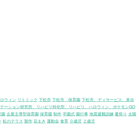
ロウィン
リトミック
下松市
下松市 保育園
下松市、ディサービス、来歩
テーション研究所、リハビリ特化型、リハビリ、ハロウィン、ポケモンGO
育園
企業主導型保育園
保育園
制作
卒園式
園行事
地震避難訓練
夏祭り
太陽
ー
虹のテラス
製作
豆まき
運動会
食育
０歳児
２歳児