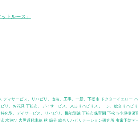
フットルース」
ス
ディサービス、リハビリ、改装、工事、一新、下松市
ドクターイエロー
ハ
ハビリ、お花見
下松市、デイサービス、来歩リハビリステージ、総合リハビリ
リ特化型、デイサービス、リハビリ、機能訓練
下松市保育園
下松市小規模保
児
水遊び
火災避難訓練
秋
節分
総合リハビリテーション研究所
虫歯予防デ