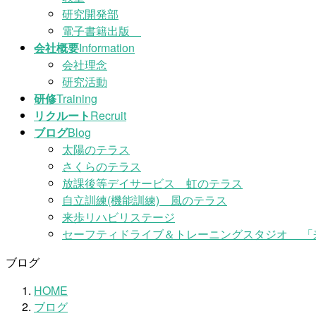
研究開発部
電子書籍出版
会社概要
Information
会社理念
研究活動
研修
Training
リクルート
Recruit
ブログ
Blog
太陽のテラス
さくらのテラス
放課後等デイサービス 虹のテラス
自立訓練(機能訓練) 風のテラス
来歩リハビリステージ
セーフティドライブ＆トレーニングスタジオ 「
ブログ
HOME
ブログ