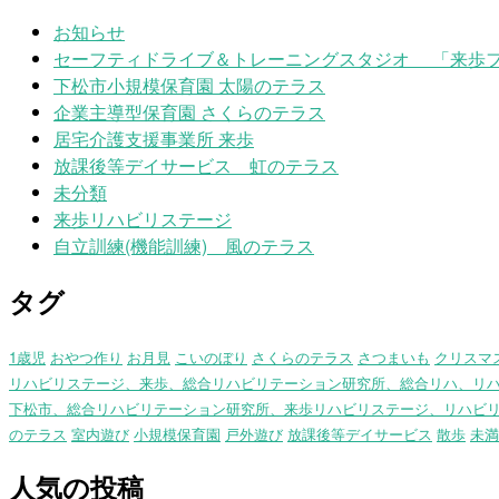
お知らせ
セーフティドライブ＆トレーニングスタジオ 「来歩
下松市小規模保育園 太陽のテラス
企業主導型保育園 さくらのテラス
居宅介護支援事業所 来歩
放課後等デイサービス 虹のテラス
未分類
来歩リハビリステージ
自立訓練(機能訓練) 風のテラス
タグ
1歳児
おやつ作り
お月見
こいのぼり
さくらのテラス
さつまいも
クリスマ
リハビリステージ、来歩、総合リハビリテーション研究所、総合リハ、リ
下松市、総合リハビリテーション研究所、来歩リハビリステージ、リハビ
のテラス
室内遊び
小規模保育園
戸外遊び
放課後等デイサービス
散歩
未満
人気の投稿