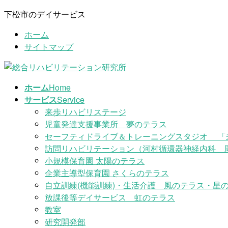
コ
ナ
下松市のデイサービス
ン
ビ
ホーム
テ
ゲ
サイトマップ
ン
ー
ツ
シ
に
ョ
移
ン
ホーム
Home
動
に
サービス
Service
移
来歩リハビリステージ
動
児童発達支援事業所 夢のテラス
セーフティドライブ＆トレーニングスタジオ 「
訪問リハビリテーション（河村循環器神経内科 
小規模保育園 太陽のテラス
企業主導型保育園 さくらのテラス
自立訓練(機能訓練)・生活介護 風のテラス・星の
放課後等デイサービス 虹のテラス
教室
研究開発部