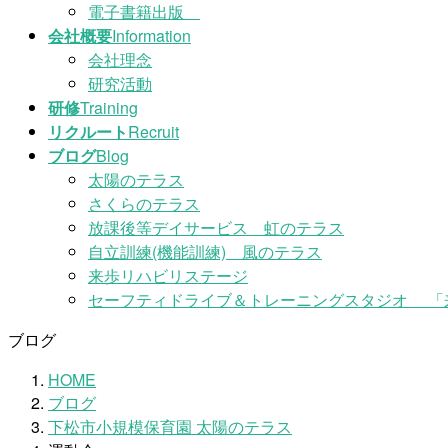
電子書籍出版
会社概要
Information
会社理念
研究活動
研修
Training
リクルート
Recruit
ブログ
Blog
太陽のテラス
さくらのテラス
放課後等デイサービス 虹のテラス
自立訓練(機能訓練) 風のテラス
来歩リハビリステージ
セーフティドライブ＆トレーニングスタジオ 「
ブログ
HOME
ブログ
下松市小規模保育園 太陽のテラス