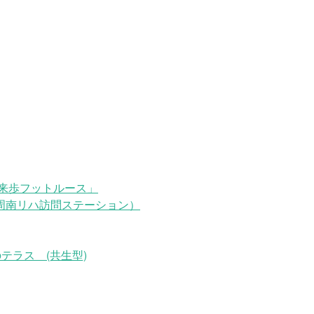
来歩フットルース」
周南リハ訪問ステーション）
テラス (共生型)