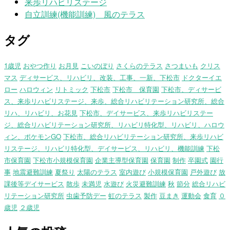
来歩リハビリステージ
自立訓練(機能訓練) 風のテラス
タグ
1歳児
おやつ作り
お月見
こいのぼり
さくらのテラス
さつまいも
クリス
マス
ディサービス、リハビリ、改装、工事、一新、下松市
ドクターイエ
ロー
ハロウィン
リトミック
下松市
下松市 保育園
下松市、ディサービ
ス、来歩リハビリステージ、来歩、総合リハビリテーション研究所、総合
リハ、リハビリ、お花見
下松市、デイサービス、来歩リハビリステー
ジ、総合リハビリテーション研究所、リハビリ特化型、リハビリ、ハロウ
ィン、ポケモンGO
下松市、総合リハビリテーション研究所、来歩リハビ
リステージ、リハビリ特化型、デイサービス、リハビリ、機能訓練
下松
市保育園
下松市小規模保育園
企業主導型保育園
保育園
制作
卒園式
園行
事
地震避難訓練
夏祭り
太陽のテラス
室内遊び
小規模保育園
戸外遊び
放
課後等デイサービス
散歩
未満児
水遊び
火災避難訓練
秋
節分
総合リハビ
リテーション研究所
虫歯予防デー
虹のテラス
製作
豆まき
運動会
食育
０
歳児
２歳児