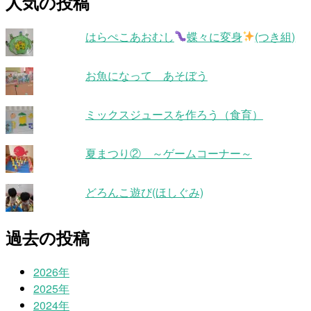
人気の投稿
はらぺこあおむし
蝶々に変身
(つき組)
お魚になって あそぼう
ミックスジュースを作ろう（食育）
夏まつり② ～ゲームコーナー～
どろんこ遊び(ほしぐみ)
過去の投稿
2026年
2025年
2024年