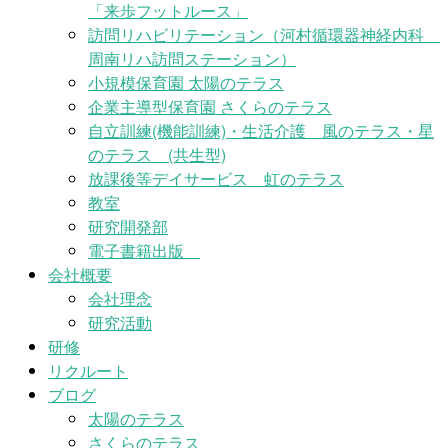
「来歩フットルース」
訪問リハビリテーション（河村循環器神経内科
周南リハ訪問ステーション）
小規模保育園 太陽のテラス
企業主導型保育園 さくらのテラス
自立訓練(機能訓練)・生活介護 風のテラス・星
のテラス (共生型)
放課後等デイサービス 虹のテラス
教室
研究開発部
電子書籍出版
会社概要
会社理念
研究活動
研修
リクルート
ブログ
太陽のテラス
さくらのテラス