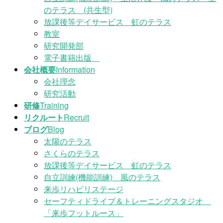
のテラス (共生型)
放課後等デイサービス 虹のテラス
教室
研究開発部
電子書籍出版
会社概要
Information
会社理念
研究活動
研修
Training
リクルート
Recruit
ブログ
Blog
太陽のテラス
さくらのテラス
放課後等デイサービス 虹のテラス
自立訓練(機能訓練) 風のテラス
来歩リハビリステージ
セーフティドライブ＆トレーニングスタジオ
「来歩フットルース」