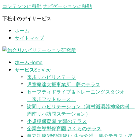
コンテンツに移動
ナビゲーションに移動
下松市のデイサービス
ホーム
サイトマップ
ホーム
Home
サービス
Service
来歩リハビリステージ
児童発達支援事業所 夢のテラス
セーフティドライブ＆トレーニングスタジオ
「来歩フットルース」
訪問リハビリテーション（河村循環器神経内科
周南リハ訪問ステーション）
小規模保育園 太陽のテラス
企業主導型保育園 さくらのテラス
自立訓練(機能訓練)・生活介護 風のテラス・星