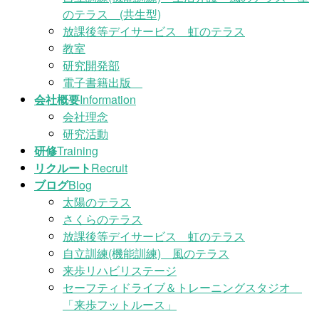
のテラス (共生型)
放課後等デイサービス 虹のテラス
教室
研究開発部
電子書籍出版
会社概要
Information
会社理念
研究活動
研修
Training
リクルート
Recruit
ブログ
Blog
太陽のテラス
さくらのテラス
放課後等デイサービス 虹のテラス
自立訓練(機能訓練) 風のテラス
来歩リハビリステージ
セーフティドライブ＆トレーニングスタジオ
「来歩フットルース」