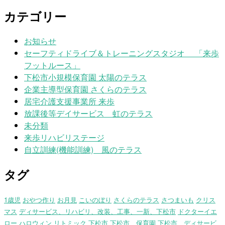
カテゴリー
お知らせ
セーフティドライブ＆トレーニングスタジオ 「来歩
フットルース」
下松市小規模保育園 太陽のテラス
企業主導型保育園 さくらのテラス
居宅介護支援事業所 来歩
放課後等デイサービス 虹のテラス
未分類
来歩リハビリステージ
自立訓練(機能訓練) 風のテラス
タグ
1歳児
おやつ作り
お月見
こいのぼり
さくらのテラス
さつまいも
クリス
マス
ディサービス、リハビリ、改装、工事、一新、下松市
ドクターイエ
ロー
ハロウィン
リトミック
下松市
下松市 保育園
下松市、ディサービ