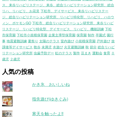
ス、来歩リハビリステージ、来歩、総合リハビリテーション研究所、総合
リハ、リハビリ、お花見
下松市、デイサービス、来歩リハビリステー
ジ、総合リハビリテーション研究所、リハビリ特化型、リハビリ、ハロウ
ィン、ポケモンGO
下松市、総合リハビリテーション研究所、来歩リハビ
リステージ、リハビリ特化型、デイサービス、リハビリ、機能訓練
下松
市保育園
下松市小規模保育園
企業主導型保育園
保育園
制作
卒園式
園行
事
地震避難訓練
夏祭り
太陽のテラス
室内遊び
小規模保育園
戸外遊び
放
課後等デイサービス
散歩
未満児
水遊び
火災避難訓練
秋
節分
総合リハビ
リテーション研究所
虫歯予防デー
虹のテラス
製作
豆まき
運動会
食育
０
歳児
２歳児
人気の投稿
かき氷 おいしいね
指先遊び(ゆきぐみ)
寒天を触ったよ‼