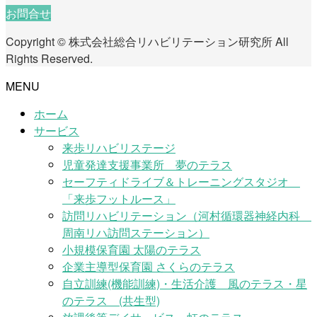
お問合せ
Copyright © 株式会社総合リハビリテーション研究所 All
Rights Reserved.
MENU
ホーム
サービス
来歩リハビリステージ
児童発達支援事業所 夢のテラス
セーフティドライブ＆トレーニングスタジオ
「来歩フットルース」
訪問リハビリテーション（河村循環器神経内科
周南リハ訪問ステーション）
小規模保育園 太陽のテラス
企業主導型保育園 さくらのテラス
自立訓練(機能訓練)・生活介護 風のテラス・星
のテラス (共生型)