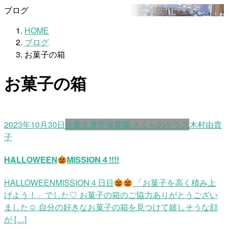
ブログ
HOME
ブログ
お菓子の箱
お菓子の箱
2023年10月30日
企業主導型保育園 さくらのテラス
木村由貴
子
HALLOWEEN
MISSION４!!!!
HALLOWEENMISSION４日目
「お菓子を高く積み上
げよう！」でした♡ お菓子の箱のご協力ありがとうござい
ました☺ 自分の好きなお菓子の箱を見つけて嬉しそうな顔
が […]