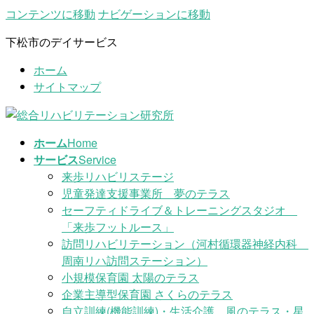
コンテンツに移動
ナビゲーションに移動
下松市のデイサービス
ホーム
サイトマップ
ホーム
Home
サービス
Service
来歩リハビリステージ
児童発達支援事業所 夢のテラス
セーフティドライブ＆トレーニングスタジオ
「来歩フットルース」
訪問リハビリテーション（河村循環器神経内科
周南リハ訪問ステーション）
小規模保育園 太陽のテラス
企業主導型保育園 さくらのテラス
自立訓練(機能訓練)・生活介護 風のテラス・星