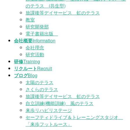
のテラス (共生型)
放課後等デイサービス 虹のテラス
教室
研究開発部
電子書籍出版
会社概要
Information
会社理念
研究活動
研修
Training
リクルート
Recruit
ブログ
Blog
太陽のテラス
さくらのテラス
放課後等デイサービス 虹のテラス
自立訓練(機能訓練) 風のテラス
来歩リハビリステージ
セーフティドライブ＆トレーニングスタジオ
「来歩フットルース」