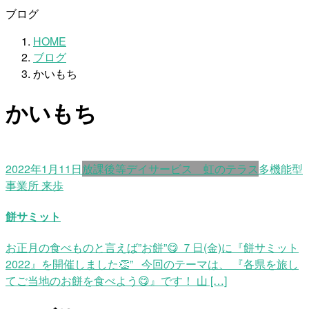
ブログ
HOME
ブログ
かいもち
かいもち
2022年1月11日
放課後等デイサービス 虹のテラス
多機能型
事業所 来歩
餅サミット
お正月の食べものと言えば”お餅”😋 ７日(金)に『餅サミット
2022』を開催しました👏” 今回のテーマは、 『各県を旅し
てご当地のお餅を食べよう😋』です！ 山 […]