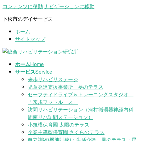
コンテンツに移動
ナビゲーションに移動
下松市のデイサービス
ホーム
サイトマップ
ホーム
Home
サービス
Service
来歩リハビリステージ
児童発達支援事業所 夢のテラス
セーフティドライブ＆トレーニングスタジオ
「来歩フットルース」
訪問リハビリテーション（河村循環器神経内科
周南リハ訪問ステーション）
小規模保育園 太陽のテラス
企業主導型保育園 さくらのテラス
自立訓練(機能訓練)・生活介護 風のテラス・星