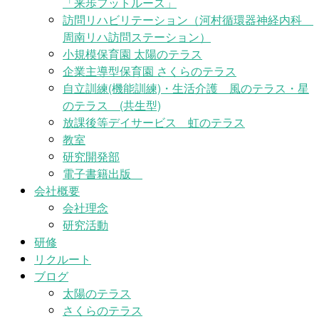
「来歩フットルース」
訪問リハビリテーション（河村循環器神経内科
周南リハ訪問ステーション）
小規模保育園 太陽のテラス
企業主導型保育園 さくらのテラス
自立訓練(機能訓練)・生活介護 風のテラス・星
のテラス (共生型)
放課後等デイサービス 虹のテラス
教室
研究開発部
電子書籍出版
会社概要
会社理念
研究活動
研修
リクルート
ブログ
太陽のテラス
さくらのテラス