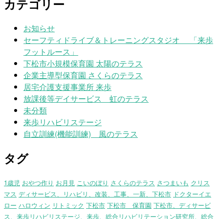
カテゴリー
お知らせ
セーフティドライブ＆トレーニングスタジオ 「来歩
フットルース」
下松市小規模保育園 太陽のテラス
企業主導型保育園 さくらのテラス
居宅介護支援事業所 来歩
放課後等デイサービス 虹のテラス
未分類
来歩リハビリステージ
自立訓練(機能訓練) 風のテラス
タグ
1歳児
おやつ作り
お月見
こいのぼり
さくらのテラス
さつまいも
クリス
マス
ディサービス、リハビリ、改装、工事、一新、下松市
ドクターイエ
ロー
ハロウィン
リトミック
下松市
下松市 保育園
下松市、ディサービ
ス、来歩リハビリステージ、来歩、総合リハビリテーション研究所、総合