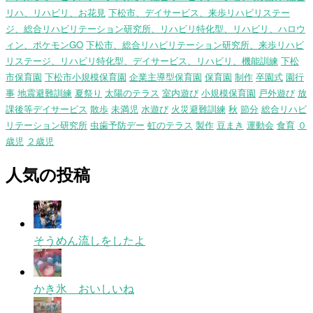
リハ、リハビリ、お花見
下松市、デイサービス、来歩リハビリステー
ジ、総合リハビリテーション研究所、リハビリ特化型、リハビリ、ハロウ
ィン、ポケモンGO
下松市、総合リハビリテーション研究所、来歩リハビ
リステージ、リハビリ特化型、デイサービス、リハビリ、機能訓練
下松
市保育園
下松市小規模保育園
企業主導型保育園
保育園
制作
卒園式
園行
事
地震避難訓練
夏祭り
太陽のテラス
室内遊び
小規模保育園
戸外遊び
放
課後等デイサービス
散歩
未満児
水遊び
火災避難訓練
秋
節分
総合リハビ
リテーション研究所
虫歯予防デー
虹のテラス
製作
豆まき
運動会
食育
０
歳児
２歳児
人気の投稿
そうめん流しをしたよ
かき氷 おいしいね