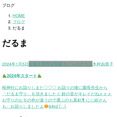
ブログ
HOME
ブログ
だるま
だるま
2024年1月5日
企業主導型保育園 さくらのテラス
木村由貴子
2024年スタート
桜神社にお詣りしまた♡♡♡ お詣りの後に園長先生から
「だるま守り」を頂きました☆ 鈴の音がキレイだね♬♬♬
お守りのヒモの色が違うので選ぶのも真剣❣ にじ組さん
も、お詣りしましたよ
&#x2 […]