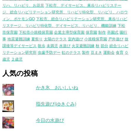
リハ、リハビリ、お花見
下松市、デイサービス、来歩リハビリステー
ジ、総合リハビリテーション研究所、リハビリ特化型、リハビリ、ハロウ
ィン、ポケモンGO
下松市、総合リハビリテーション研究所、来歩リハビ
リステージ、リハビリ特化型、デイサービス、リハビリ、機能訓練
下松
市保育園
下松市小規模保育園
企業主導型保育園
保育園
制作
卒園式
園行
事
地震避難訓練
夏祭り
太陽のテラス
室内遊び
小規模保育園
戸外遊び
放
課後等デイサービス
散歩
未満児
水遊び
火災避難訓練
秋
節分
総合リハビ
リテーション研究所
虫歯予防デー
虹のテラス
製作
豆まき
運動会
食育
０
歳児
２歳児
人気の投稿
かき氷 おいしいね
指先遊び(ゆきぐみ)
今日の水遊び