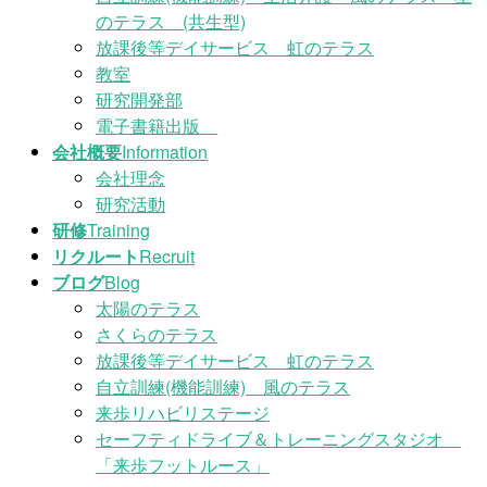
のテラス (共生型)
放課後等デイサービス 虹のテラス
教室
研究開発部
電子書籍出版
会社概要
Information
会社理念
研究活動
研修
Training
リクルート
Recruit
ブログ
Blog
太陽のテラス
さくらのテラス
放課後等デイサービス 虹のテラス
自立訓練(機能訓練) 風のテラス
来歩リハビリステージ
セーフティドライブ＆トレーニングスタジオ
「来歩フットルース」