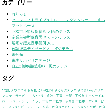
カテゴリー
お知らせ
セーフティドライブ＆トレーニングスタジオ 「来歩
フットルース」
下松市小規模保育園 太陽のテラス
企業主導型保育園 さくらのテラス
居宅介護支援事業所 来歩
放課後等デイサービス 虹のテラス
未分類
来歩リハビリステージ
自立訓練(機能訓練) 風のテラス
タグ
1歳児
おやつ作り
お月見
こいのぼり
さくらのテラス
さつまいも
クリス
マス
ディサービス、リハビリ、改装、工事、一新、下松市
ドクターイエ
ロー
ハロウィン
リトミック
下松市
下松市 保育園
下松市、ディサービ
ス、来歩リハビリステージ、来歩、総合リハビリテーション研究所、総合