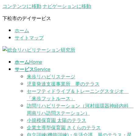
コンテンツに移動
ナビゲーションに移動
下松市のデイサービス
ホーム
サイトマップ
ホーム
Home
サービス
Service
来歩リハビリステージ
児童発達支援事業所 夢のテラス
セーフティドライブ＆トレーニングスタジオ
「来歩フットルース」
訪問リハビリテーション（河村循環器神経内科
周南リハ訪問ステーション）
小規模保育園 太陽のテラス
企業主導型保育園 さくらのテラス
自立訓練(機能訓練)・生活介護 風のテラス・星