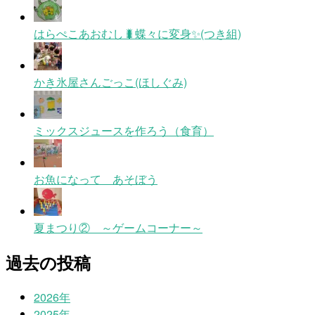
はらぺこあおむし🐛蝶々に変身✨(つき組)
かき氷屋さんごっこ(ほしぐみ)
ミックスジュースを作ろう（食育）
お魚になって あそぼう
夏まつり② ～ゲームコーナー～
過去の投稿
2026年
2025年