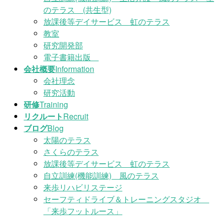
のテラス (共生型)
放課後等デイサービス 虹のテラス
教室
研究開発部
電子書籍出版
会社概要
Information
会社理念
研究活動
研修
Training
リクルート
Recruit
ブログ
Blog
太陽のテラス
さくらのテラス
放課後等デイサービス 虹のテラス
自立訓練(機能訓練) 風のテラス
来歩リハビリステージ
セーフティドライブ＆トレーニングスタジオ
「来歩フットルース」