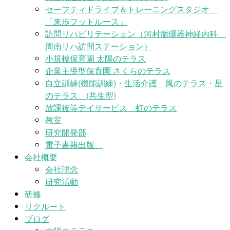
セーフティドライブ＆トレーニングスタジオ
「来歩フットルース」
訪問リハビリテーション（河村循環器神経内科
周南リハ訪問ステーション）
小規模保育園 太陽のテラス
企業主導型保育園 さくらのテラス
自立訓練(機能訓練)・生活介護 風のテラス・星
のテラス (共生型)
放課後等デイサービス 虹のテラス
教室
研究開発部
電子書籍出版
会社概要
会社理念
研究活動
研修
リクルート
ブログ