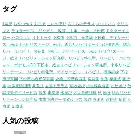
タグ
1歳児
おやつ作り
お月見
こいのぼり
さくらのテラス
さつまいも
クリス
マス
ディサービス、リハビリ、改装、工事、一新、下松市
ドクターイエ
ロー
ハロウィン
リトミック
下松市
下松市 保育園
下松市、ディサービ
ス、来歩リハビリステージ、来歩、総合リハビリテーション研究所、総合
リハ、リハビリ、お花見
下松市、デイサービス、来歩リハビリステー
ジ、総合リハビリテーション研究所、リハビリ特化型、リハビリ、ハロウ
ィン、ポケモンGO
下松市、総合リハビリテーション研究所、来歩リハビ
リステージ、リハビリ特化型、デイサービス、リハビリ、機能訓練
下松
市保育園
下松市小規模保育園
企業主導型保育園
保育園
制作
卒園式
園行
事
地震避難訓練
夏祭り
太陽のテラス
室内遊び
小規模保育園
戸外遊び
放
課後等デイサービス
散歩
未満児
水遊び
火災避難訓練
秋
節分
総合リハビ
リテーション研究所
虫歯予防デー
虹のテラス
製作
豆まき
運動会
食育
０
歳児
２歳児
人気の投稿