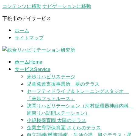
コンテンツに移動
ナビゲーションに移動
下松市のデイサービス
ホーム
サイトマップ
ホーム
Home
サービス
Service
来歩リハビリステージ
児童発達支援事業所 夢のテラス
セーフティドライブ＆トレーニングスタジオ
「来歩フットルース」
訪問リハビリテーション（河村循環器神経内科
周南リハ訪問ステーション）
小規模保育園 太陽のテラス
企業主導型保育園 さくらのテラス
自立訓練(機能訓練)・生活介護 風のテラス・星