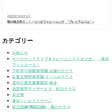
2022年10月31日
秋の体力作り！！～リハビリトレーニング ”プレミアムジム”～
カテゴリー
お知らせ
セーフティドライブ＆トレーニングスタジオ 「来歩
フットルース」
下松市小規模保育園 太陽のテラス
企業主導型保育園 さくらのテラス
居宅介護支援事業所 来歩
放課後等デイサービス 虹のテラス
未分類
来歩リハビリステージ
自立訓練(機能訓練) 風のテラス