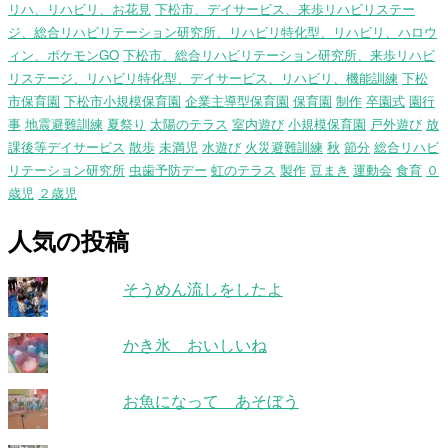
リハ、リハビリ、お花見
下松市、デイサービス、来歩リハビリステー
ジ、総合リハビリテーション研究所、リハビリ特化型、リハビリ、ハロウ
ィン、ポケモンGO
下松市、総合リハビリテーション研究所、来歩リハビ
リステージ、リハビリ特化型、デイサービス、リハビリ、機能訓練
下松
市保育園
下松市小規模保育園
企業主導型保育園
保育園
制作
卒園式
園行
事
地震避難訓練
夏祭り
太陽のテラス
室内遊び
小規模保育園
戸外遊び
放
課後等デイサービス
散歩
未満児
水遊び
火災避難訓練
秋
節分
総合リハビ
リテーション研究所
虫歯予防デー
虹のテラス
製作
豆まき
運動会
食育
０
歳児
２歳児
人気の投稿
そうめん流しをしたよ
かき氷 おいしいね
お魚になって あそぼう