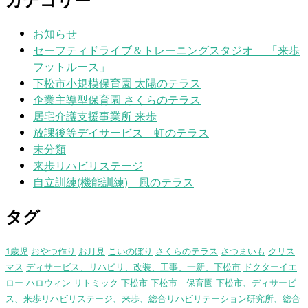
お知らせ
セーフティドライブ＆トレーニングスタジオ 「来歩
フットルース」
下松市小規模保育園 太陽のテラス
企業主導型保育園 さくらのテラス
居宅介護支援事業所 来歩
放課後等デイサービス 虹のテラス
未分類
来歩リハビリステージ
自立訓練(機能訓練) 風のテラス
タグ
1歳児
おやつ作り
お月見
こいのぼり
さくらのテラス
さつまいも
クリス
マス
ディサービス、リハビリ、改装、工事、一新、下松市
ドクターイエ
ロー
ハロウィン
リトミック
下松市
下松市 保育園
下松市、ディサービ
ス、来歩リハビリステージ、来歩、総合リハビリテーション研究所、総合