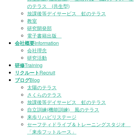
のテラス (共生型)
放課後等デイサービス 虹のテラス
教室
研究開発部
電子書籍出版
会社概要
Information
会社理念
研究活動
研修
Training
リクルート
Recruit
ブログ
Blog
太陽のテラス
さくらのテラス
放課後等デイサービス 虹のテラス
自立訓練(機能訓練) 風のテラス
来歩リハビリステージ
セーフティドライブ＆トレーニングスタジオ
「来歩フットルース」