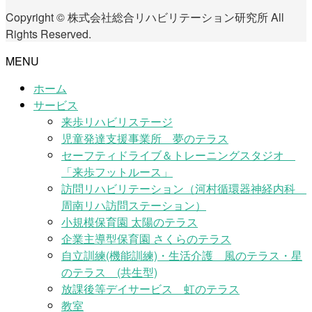
Copyright © 株式会社総合リハビリテーション研究所 All
Rights Reserved.
MENU
ホーム
サービス
来歩リハビリステージ
児童発達支援事業所 夢のテラス
セーフティドライブ＆トレーニングスタジオ
「来歩フットルース」
訪問リハビリテーション（河村循環器神経内科
周南リハ訪問ステーション）
小規模保育園 太陽のテラス
企業主導型保育園 さくらのテラス
自立訓練(機能訓練)・生活介護 風のテラス・星
のテラス (共生型)
放課後等デイサービス 虹のテラス
教室