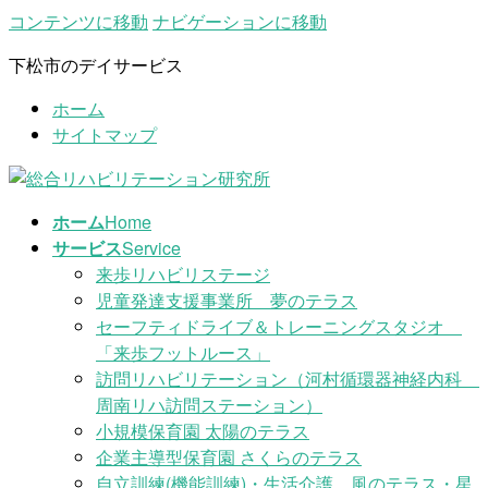
コンテンツに移動
ナビゲーションに移動
下松市のデイサービス
ホーム
サイトマップ
ホーム
Home
サービス
Service
来歩リハビリステージ
児童発達支援事業所 夢のテラス
セーフティドライブ＆トレーニングスタジオ
「来歩フットルース」
訪問リハビリテーション（河村循環器神経内科
周南リハ訪問ステーション）
小規模保育園 太陽のテラス
企業主導型保育園 さくらのテラス
自立訓練(機能訓練)・生活介護 風のテラス・星