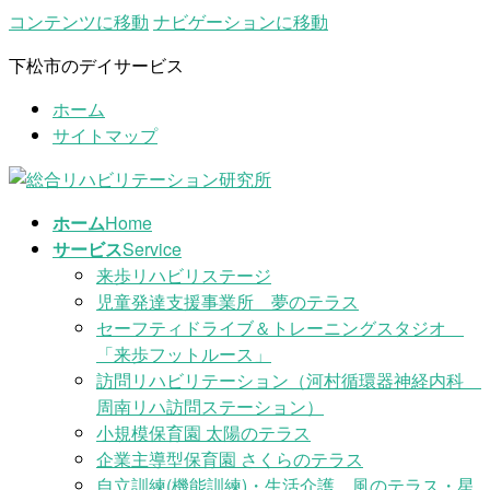
コンテンツに移動
ナビゲーションに移動
下松市のデイサービス
ホーム
サイトマップ
ホーム
Home
サービス
Service
来歩リハビリステージ
児童発達支援事業所 夢のテラス
セーフティドライブ＆トレーニングスタジオ
「来歩フットルース」
訪問リハビリテーション（河村循環器神経内科
周南リハ訪問ステーション）
小規模保育園 太陽のテラス
企業主導型保育園 さくらのテラス
自立訓練(機能訓練)・生活介護 風のテラス・星