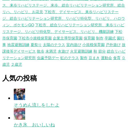
ス、来歩リハビリステージ、来歩、総合リハビリテーション研究所、総合
リハ、リハビリ、お花見
下松市、デイサービス、来歩リハビリステー
ジ、総合リハビリテーション研究所、リハビリ特化型、リハビリ、ハロウ
ィン、ポケモンGO
下松市、総合リハビリテーション研究所、来歩リハビ
リステージ、リハビリ特化型、デイサービス、リハビリ、機能訓練
下松
市保育園
下松市小規模保育園
企業主導型保育園
保育園
制作
卒園式
園行
事
地震避難訓練
夏祭り
太陽のテラス
室内遊び
小規模保育園
戸外遊び
放
課後等デイサービス
散歩
未満児
水遊び
火災避難訓練
秋
節分
総合リハビ
リテーション研究所
虫歯予防デー
虹のテラス
製作
豆まき
運動会
食育
０
歳児
２歳児
人気の投稿
そうめん流しをしたよ
かき氷 おいしいね