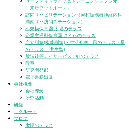
セーフティドライブ＆トレーニングスタジオ
「来歩フットルース」
訪問リハビリテーション（河村循環器神経内科
周南リハ訪問ステーション）
小規模保育園 太陽のテラス
企業主導型保育園 さくらのテラス
自立訓練(機能訓練)・生活介護 風のテラス・星
のテラス (共生型)
放課後等デイサービス 虹のテラス
教室
研究開発部
電子書籍出版
会社概要
会社理念
研究活動
研修
リクルート
ブログ
太陽のテラス