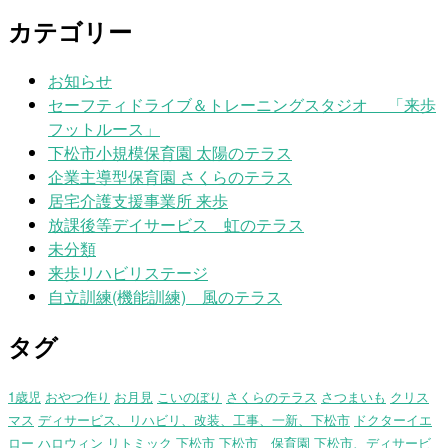
カテゴリー
お知らせ
セーフティドライブ＆トレーニングスタジオ 「来歩
フットルース」
下松市小規模保育園 太陽のテラス
企業主導型保育園 さくらのテラス
居宅介護支援事業所 来歩
放課後等デイサービス 虹のテラス
未分類
来歩リハビリステージ
自立訓練(機能訓練) 風のテラス
タグ
1歳児
おやつ作り
お月見
こいのぼり
さくらのテラス
さつまいも
クリス
マス
ディサービス、リハビリ、改装、工事、一新、下松市
ドクターイエ
ロー
ハロウィン
リトミック
下松市
下松市 保育園
下松市、ディサービ