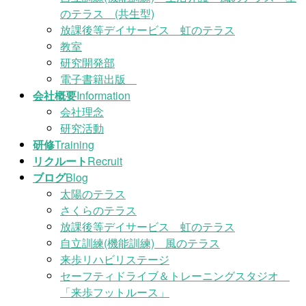
のテラス (共生型)
放課後等デイサービス 虹のテラス
教室
研究開発部
電子書籍出版
会社概要
Information
会社理念
研究活動
研修
Training
リクルート
Recruit
ブログ
Blog
太陽のテラス
さくらのテラス
放課後等デイサービス 虹のテラス
自立訓練(機能訓練) 風のテラス
来歩リハビリステージ
セーフティドライブ＆トレーニングスタジオ
「来歩フットルース」