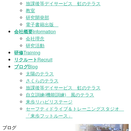
放課後等デイサービス 虹のテラス
教室
研究開発部
電子書籍出版
会社概要
Information
会社理念
研究活動
研修
Training
リクルート
Recruit
ブログ
Blog
太陽のテラス
さくらのテラス
放課後等デイサービス 虹のテラス
自立訓練(機能訓練) 風のテラス
来歩リハビリステージ
セーフティドライブ＆トレーニングスタジオ
「来歩フットルース」
ブログ