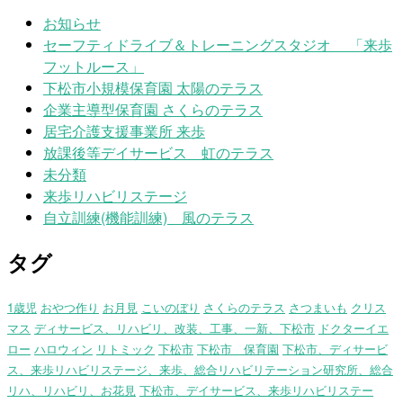
お知らせ
セーフティドライブ＆トレーニングスタジオ 「来歩
フットルース」
下松市小規模保育園 太陽のテラス
企業主導型保育園 さくらのテラス
居宅介護支援事業所 来歩
放課後等デイサービス 虹のテラス
未分類
来歩リハビリステージ
自立訓練(機能訓練) 風のテラス
タグ
1歳児
おやつ作り
お月見
こいのぼり
さくらのテラス
さつまいも
クリス
マス
ディサービス、リハビリ、改装、工事、一新、下松市
ドクターイエ
ロー
ハロウィン
リトミック
下松市
下松市 保育園
下松市、ディサービ
ス、来歩リハビリステージ、来歩、総合リハビリテーション研究所、総合
リハ、リハビリ、お花見
下松市、デイサービス、来歩リハビリステー