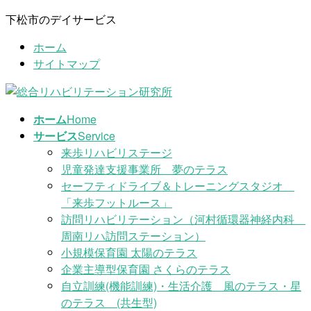
コ
ナ
下松市のデイサービス
ン
ビ
ホーム
テ
ゲ
サイトマップ
ン
ー
ツ
シ
に
ョ
移
ン
ホーム
Home
動
に
サービス
Service
移
来歩リハビリステージ
動
児童発達支援事業所 夢のテラス
セーフティドライブ＆トレーニングスタジオ
「来歩フットルース」
訪問リハビリテーション（河村循環器神経内科
周南リハ訪問ステーション）
小規模保育園 太陽のテラス
企業主導型保育園 さくらのテラス
自立訓練(機能訓練)・生活介護 風のテラス・星
のテラス (共生型)