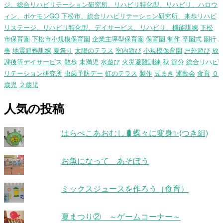
ジ、総合リハビリテーション研究所、リハビリ特化型、リハビリ、ハロウ
ィン、ポケモンGO
下松市、総合リハビリテーション研究所、来歩リハビ
リステージ、リハビリ特化型、デイサービス、リハビリ、機能訓練
下松
市保育園
下松市小規模保育園
企業主導型保育園
保育園
制作
卒園式
園行
事
地震避難訓練
夏祭り
太陽のテラス
室内遊び
小規模保育園
戸外遊び
放
課後等デイサービス
散歩
未満児
水遊び
火災避難訓練
秋
節分
総合リハビ
リテーション研究所
虫歯予防デー
虹のテラス
製作
豆まき
運動会
食育
０
歳児
２歳児
人気の投稿
はらぺこあおむし🐛蝶々に変身✨(つき組)
お魚になって あそぼう
ミックスジュースを作ろう（食育）
夏まつり② ～ゲームコーナー～