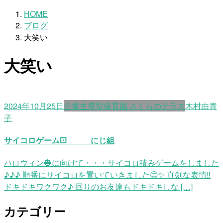
HOME
ブログ
大笑い
大笑い
2024年10月25日
企業主導型保育園 さくらのテラス
木村由貴
子
サイコロゲーム⚀ にじ組
ハロウィン🎃に向けて・・・サイコロ積みゲームをしました
♪♪♪ 順番にサイコロを置いていきました😊✨ 真剣な表情‼
ドキドキワクワク♪ 回りのお友達もドキドキしな […]
カテゴリー