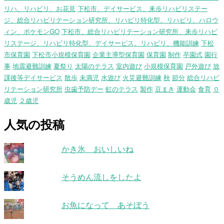
リハ、リハビリ、お花見
下松市、デイサービス、来歩リハビリステー
ジ、総合リハビリテーション研究所、リハビリ特化型、リハビリ、ハロウ
ィン、ポケモンGO
下松市、総合リハビリテーション研究所、来歩リハビ
リステージ、リハビリ特化型、デイサービス、リハビリ、機能訓練
下松
市保育園
下松市小規模保育園
企業主導型保育園
保育園
制作
卒園式
園行
事
地震避難訓練
夏祭り
太陽のテラス
室内遊び
小規模保育園
戸外遊び
放
課後等デイサービス
散歩
未満児
水遊び
火災避難訓練
秋
節分
総合リハビ
リテーション研究所
虫歯予防デー
虹のテラス
製作
豆まき
運動会
食育
０
歳児
２歳児
人気の投稿
かき氷 おいしいね
そうめん流しをしたよ
お魚になって あそぼう