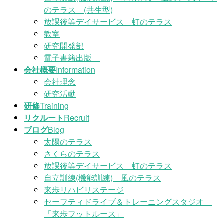
のテラス (共生型)
放課後等デイサービス 虹のテラス
教室
研究開発部
電子書籍出版
会社概要
Information
会社理念
研究活動
研修
Training
リクルート
Recruit
ブログ
Blog
太陽のテラス
さくらのテラス
放課後等デイサービス 虹のテラス
自立訓練(機能訓練) 風のテラス
来歩リハビリステージ
セーフティドライブ＆トレーニングスタジオ
「来歩フットルース」