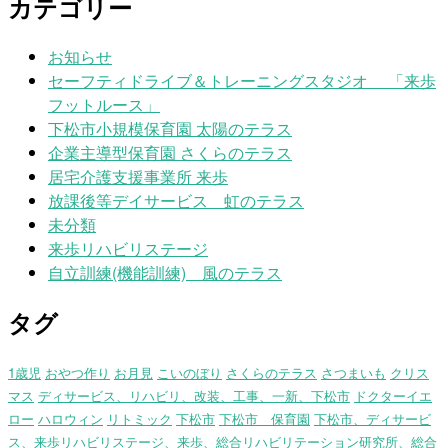
カテゴリー
お知らせ
セーフティドライブ＆トレーニングスタジオ 「来歩
フットルース」
下松市小規模保育園 太陽のテラス
企業主導型保育園 さくらのテラス
居宅介護支援事業所 来歩
放課後等デイサービス 虹のテラス
未分類
来歩リハビリステージ
自立訓練(機能訓練) 風のテラス
タグ
1歳児
おやつ作り
お月見
こいのぼり
さくらのテラス
さつまいも
クリス
マス
ディサービス、リハビリ、改装、工事、一新、下松市
ドクターイエ
ロー
ハロウィン
リトミック
下松市
下松市 保育園
下松市、ディサービ
ス、来歩リハビリステージ、来歩、総合リハビリテーション研究所、総合