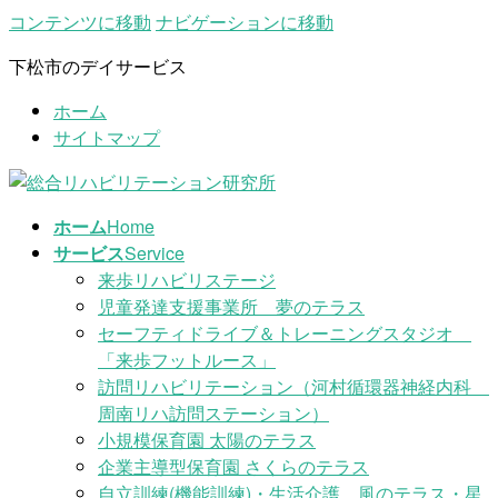
コンテンツに移動
ナビゲーションに移動
下松市のデイサービス
ホーム
サイトマップ
ホーム
Home
サービス
Service
来歩リハビリステージ
児童発達支援事業所 夢のテラス
セーフティドライブ＆トレーニングスタジオ
「来歩フットルース」
訪問リハビリテーション（河村循環器神経内科
周南リハ訪問ステーション）
小規模保育園 太陽のテラス
企業主導型保育園 さくらのテラス
自立訓練(機能訓練)・生活介護 風のテラス・星