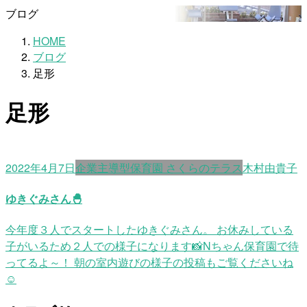
ブログ
HOME
ブログ
足形
足形
2022年4月7日
企業主導型保育園 さくらのテラス
木村由貴子
ゆきぐみさん🐣
今年度３人でスタートしたゆきぐみさん。 お休みしている
子がいるため２人での様子になります📸Nちゃん保育園で待
ってるよ～！ 朝の室内遊びの様子の投稿もご覧くださいね
☺