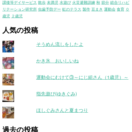
課後等デイサービス
散歩
未満児
水遊び
火災避難訓練
秋
節分
総合リハビ
リテーション研究所
虫歯予防デー
虹のテラス
製作
豆まき
運動会
食育
０
歳児
２歳児
人気の投稿
そうめん流しをしたよ
かき氷 おいしいね
運動会にむけて③～にじ組さん（1歳児）～
指先遊び(ゆきぐみ)
ほしぐみさんと夏まつり
過去の投稿