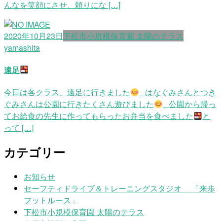
んなを笑顔にさせ、頼りにな […]
2020年10月23日
下松市小規模保育園 太陽のテラス
yamashita
遠足
今日は各クラス、遠足に行きました
はなぐみさんとつき
ぐみさんは公園に行きたくさん遊びました
公園から帰っ
てお給食の先生に作ってもらったお弁当を食べました
と
って […]
カテゴリー
お知らせ
セーフティドライブ＆トレーニングスタジオ 「来歩
フットルース」
下松市小規模保育園 太陽のテラス