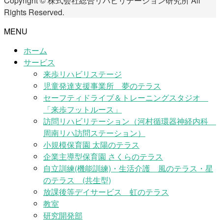
Copyright © 株式会社総合リハビリテーション研究所 All
Rights Reserved.
MENU
ホーム
サービス
来歩リハビリステージ
児童発達支援事業所 夢のテラス
セーフティドライブ＆トレーニングスタジオ
「来歩フットルース」
訪問リハビリテーション（河村循環器神経内科
周南リハ訪問ステーション）
小規模保育園 太陽のテラス
企業主導型保育園 さくらのテラス
自立訓練(機能訓練)・生活介護 風のテラス・星
のテラス (共生型)
放課後等デイサービス 虹のテラス
教室
研究開発部