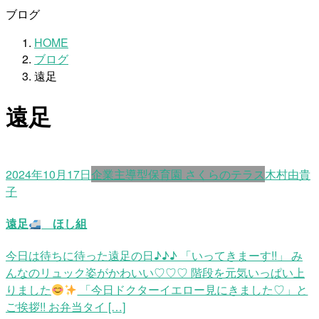
ブログ
HOME
ブログ
遠足
遠足
2024年10月17日
企業主導型保育園 さくらのテラス
木村由貴
子
遠足
ほし組
今日は待ちに待った遠足の日♪♪♪ 「いってきまーす!!」 み
んなのリュック姿がかわいい♡♡♡ 階段を元気いっぱい上
りました
「今日ドクターイエロー見にきました♡」と
ご挨拶!! お弁当タイ […]