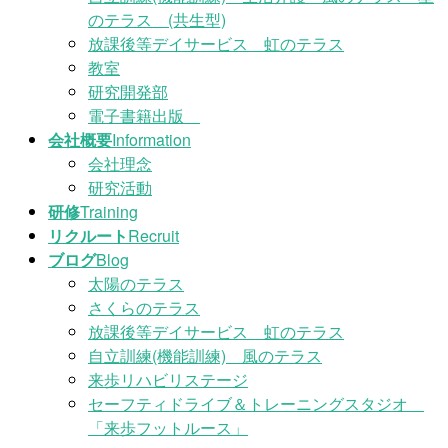
のテラス (共生型)
放課後等デイサービス 虹のテラス
教室
研究開発部
電子書籍出版
会社概要
Information
会社理念
研究活動
研修
Training
リクルート
Recruit
ブログ
Blog
太陽のテラス
さくらのテラス
放課後等デイサービス 虹のテラス
自立訓練(機能訓練) 風のテラス
来歩リハビリステージ
セーフティドライブ＆トレーニングスタジオ
「来歩フットルース」