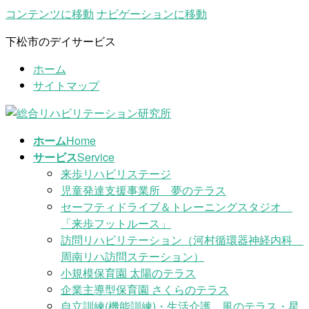
コンテンツに移動
ナビゲーションに移動
下松市のデイサービス
ホーム
サイトマップ
ホーム
Home
サービス
Service
来歩リハビリステージ
児童発達支援事業所 夢のテラス
セーフティドライブ＆トレーニングスタジオ
「来歩フットルース」
訪問リハビリテーション（河村循環器神経内科
周南リハ訪問ステーション）
小規模保育園 太陽のテラス
企業主導型保育園 さくらのテラス
自立訓練(機能訓練)・生活介護 風のテラス・星