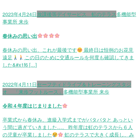
2023年4月24日
放課後等デイサービス 虹のテラス
多機能型
事業所 来歩
春休みの思い出
春休みの思い出、これが最後です
最終日は恒例のお花見
遠足
この日のために交通ルールを何度も確認してきま
した&#x1f6 […]
2022年4月11日
セーフティドライブ＆トレーニングスタジ
オ 「来歩フットルース」
多機能型事業所 来歩
令和４年度はじまりました
卒業式から春休み、進級入学式までがバタバタと あっとい
う間に過ぎていきました…。 昨年度は虹のテラスから６人
の児童が卒業しました
虹のテラスで大きく成長し、み