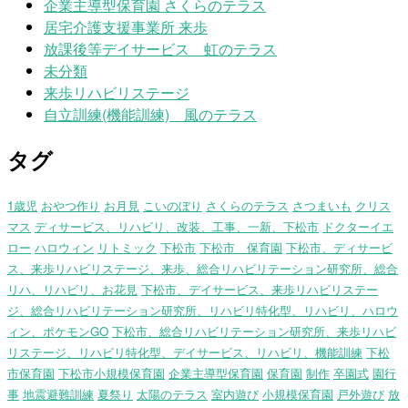
企業主導型保育園 さくらのテラス
居宅介護支援事業所 来歩
放課後等デイサービス 虹のテラス
未分類
来歩リハビリステージ
自立訓練(機能訓練) 風のテラス
タグ
1歳児
おやつ作り
お月見
こいのぼり
さくらのテラス
さつまいも
クリス
マス
ディサービス、リハビリ、改装、工事、一新、下松市
ドクターイエ
ロー
ハロウィン
リトミック
下松市
下松市 保育園
下松市、ディサービ
ス、来歩リハビリステージ、来歩、総合リハビリテーション研究所、総合
リハ、リハビリ、お花見
下松市、デイサービス、来歩リハビリステー
ジ、総合リハビリテーション研究所、リハビリ特化型、リハビリ、ハロウ
ィン、ポケモンGO
下松市、総合リハビリテーション研究所、来歩リハビ
リステージ、リハビリ特化型、デイサービス、リハビリ、機能訓練
下松
市保育園
下松市小規模保育園
企業主導型保育園
保育園
制作
卒園式
園行
事
地震避難訓練
夏祭り
太陽のテラス
室内遊び
小規模保育園
戸外遊び
放