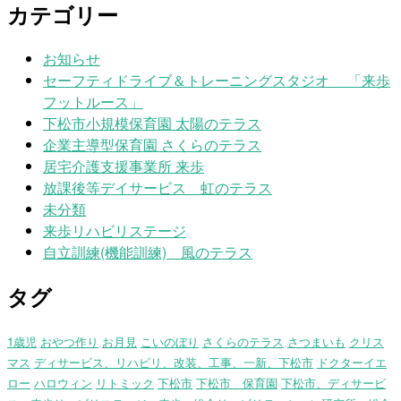
カテゴリー
お知らせ
セーフティドライブ＆トレーニングスタジオ 「来歩
フットルース」
下松市小規模保育園 太陽のテラス
企業主導型保育園 さくらのテラス
居宅介護支援事業所 来歩
放課後等デイサービス 虹のテラス
未分類
来歩リハビリステージ
自立訓練(機能訓練) 風のテラス
タグ
1歳児
おやつ作り
お月見
こいのぼり
さくらのテラス
さつまいも
クリス
マス
ディサービス、リハビリ、改装、工事、一新、下松市
ドクターイエ
ロー
ハロウィン
リトミック
下松市
下松市 保育園
下松市、ディサービ