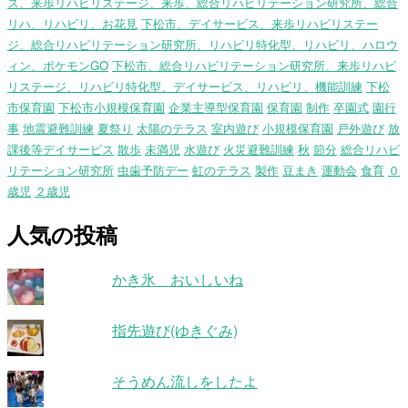
ス、来歩リハビリステージ、来歩、総合リハビリテーション研究所、総合
リハ、リハビリ、お花見
下松市、デイサービス、来歩リハビリステー
ジ、総合リハビリテーション研究所、リハビリ特化型、リハビリ、ハロウ
ィン、ポケモンGO
下松市、総合リハビリテーション研究所、来歩リハビ
リステージ、リハビリ特化型、デイサービス、リハビリ、機能訓練
下松
市保育園
下松市小規模保育園
企業主導型保育園
保育園
制作
卒園式
園行
事
地震避難訓練
夏祭り
太陽のテラス
室内遊び
小規模保育園
戸外遊び
放
課後等デイサービス
散歩
未満児
水遊び
火災避難訓練
秋
節分
総合リハビ
リテーション研究所
虫歯予防デー
虹のテラス
製作
豆まき
運動会
食育
０
歳児
２歳児
人気の投稿
かき氷 おいしいね
指先遊び(ゆきぐみ)
そうめん流しをしたよ