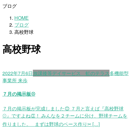
ブログ
HOME
ブログ
高校野球
高校野球
2022年7月6日
放課後等デイサービス 虹のテラス
多機能型
事業所 来歩
７月の掲示板⚾
７月の掲示板が完成しました😊 ７月と言えば『高校野球
⚾』ですよね👏！ みんなを２チームに分け、野球チームを
作りました。 まずは野球のベース作り✂ […]