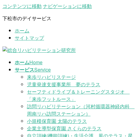
コンテンツに移動
ナビゲーションに移動
下松市のデイサービス
ホーム
サイトマップ
ホーム
Home
サービス
Service
来歩リハビリステージ
児童発達支援事業所 夢のテラス
セーフティドライブ＆トレーニングスタジオ
「来歩フットルース」
訪問リハビリテーション（河村循環器神経内科
周南リハ訪問ステーション）
小規模保育園 太陽のテラス
企業主導型保育園 さくらのテラス
自立訓練(機能訓練)・生活介護 風のテラス・星