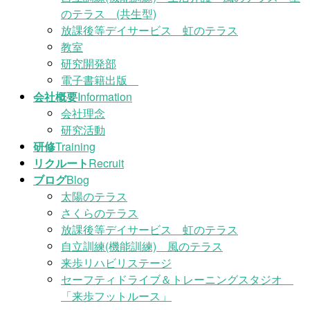
のテラス (共生型)
放課後等デイサービス 虹のテラス
教室
研究開発部
電子書籍出版
会社概要
Information
会社理念
研究活動
研修
Training
リクルート
Recruit
ブログ
Blog
太陽のテラス
さくらのテラス
放課後等デイサービス 虹のテラス
自立訓練(機能訓練) 風のテラス
来歩リハビリステージ
セーフティドライブ＆トレーニングスタジオ
「来歩フットルース」