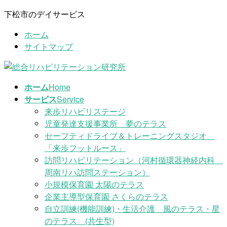
コ
ナ
下松市のデイサービス
ン
ビ
ホーム
テ
ゲ
サイトマップ
ン
ー
ツ
シ
に
ョ
移
ン
ホーム
Home
動
に
サービス
Service
移
来歩リハビリステージ
動
児童発達支援事業所 夢のテラス
セーフティドライブ＆トレーニングスタジオ
「来歩フットルース」
訪問リハビリテーション（河村循環器神経内科
周南リハ訪問ステーション）
小規模保育園 太陽のテラス
企業主導型保育園 さくらのテラス
自立訓練(機能訓練)・生活介護 風のテラス・星
のテラス (共生型)