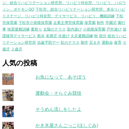
ジ、総合リハビリテーション研究所、リハビリ特化型、リハビリ、ハロウ
ィン、ポケモンGO
下松市、総合リハビリテーション研究所、来歩リハビ
リステージ、リハビリ特化型、デイサービス、リハビリ、機能訓練
下松
市保育園
下松市小規模保育園
企業主導型保育園
保育園
制作
卒園式
園行
事
地震避難訓練
夏祭り
太陽のテラス
室内遊び
小規模保育園
戸外遊び
放
課後等デイサービス
散歩
未満児
水遊び
火災避難訓練
秋
節分
総合リハビ
リテーション研究所
虫歯予防デー
虹のテラス
製作
豆まき
運動会
食育
０
歳児
２歳児
人気の投稿
お魚になって あそぼう
運動会・そらぐみ競技
そうめん流しをしたよ
かき氷屋さんごっこ(ほしぐみ)