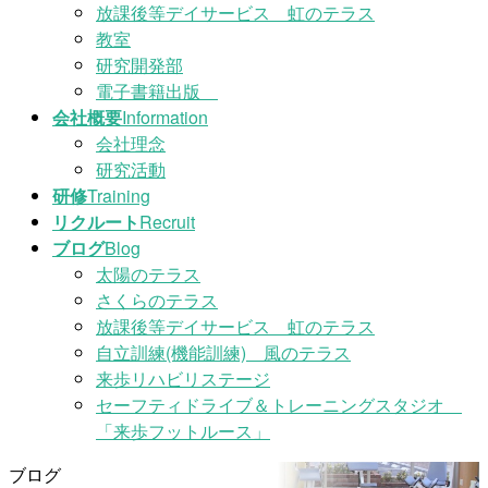
放課後等デイサービス 虹のテラス
教室
研究開発部
電子書籍出版
会社概要
Information
会社理念
研究活動
研修
Training
リクルート
Recruit
ブログ
Blog
太陽のテラス
さくらのテラス
放課後等デイサービス 虹のテラス
自立訓練(機能訓練) 風のテラス
来歩リハビリステージ
セーフティドライブ＆トレーニングスタジオ
「来歩フットルース」
ブログ