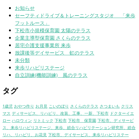
お知らせ
セーフティドライブ＆トレーニングスタジオ 「来歩
フットルース」
下松市小規模保育園 太陽のテラス
企業主導型保育園 さくらのテラス
居宅介護支援事業所 来歩
放課後等デイサービス 虹のテラス
未分類
来歩リハビリステージ
自立訓練(機能訓練) 風のテラス
タグ
1歳児
おやつ作り
お月見
こいのぼり
さくらのテラス
さつまいも
クリス
マス
ディサービス、リハビリ、改装、工事、一新、下松市
ドクターイエ
ロー
ハロウィン
リトミック
下松市
下松市 保育園
下松市、ディサービ
ス、来歩リハビリステージ、来歩、総合リハビリテーション研究所、総合
リハ、リハビリ、お花見
下松市、デイサービス、来歩リハビリステー