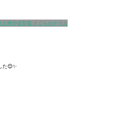
業主導型保育園 さくらのテラス
た😊✨
♬