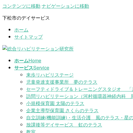
コンテンツに移動
ナビゲーションに移動
下松市のデイサービス
ホーム
サイトマップ
ホーム
Home
サービス
Service
来歩リハビリステージ
児童発達支援事業所 夢のテラス
セーフティドライブ＆トレーニングスタジオ 「
訪問リハビリテーション（河村循環器神経内科 
小規模保育園 太陽のテラス
企業主導型保育園 さくらのテラス
自立訓練(機能訓練)・生活介護 風のテラス・星の
放課後等デイサービス 虹のテラス
教室