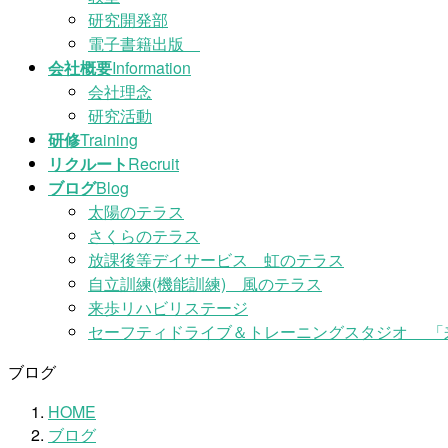
研究開発部
電子書籍出版
会社概要
Information
会社理念
研究活動
研修
Training
リクルート
Recruit
ブログ
Blog
太陽のテラス
さくらのテラス
放課後等デイサービス 虹のテラス
自立訓練(機能訓練) 風のテラス
来歩リハビリステージ
セーフティドライブ＆トレーニングスタジオ 「
ブログ
HOME
ブログ