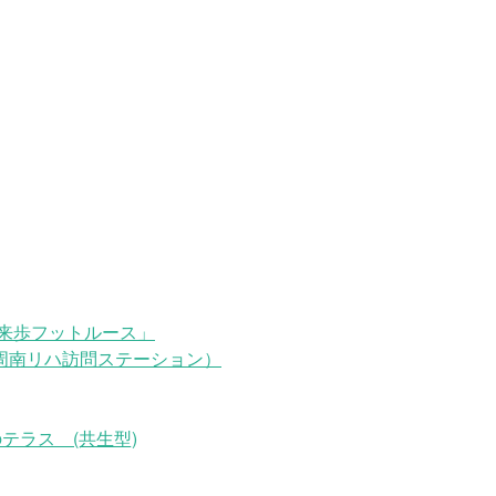
来歩フットルース」
周南リハ訪問ステーション）
テラス (共生型)