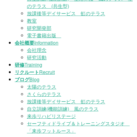
のテラス (共生型)
放課後等デイサービス 虹のテラス
教室
研究開発部
電子書籍出版
会社概要
Information
会社理念
研究活動
研修
Training
リクルート
Recruit
ブログ
Blog
太陽のテラス
さくらのテラス
放課後等デイサービス 虹のテラス
自立訓練(機能訓練) 風のテラス
来歩リハビリステージ
セーフティドライブ＆トレーニングスタジオ
「来歩フットルース」