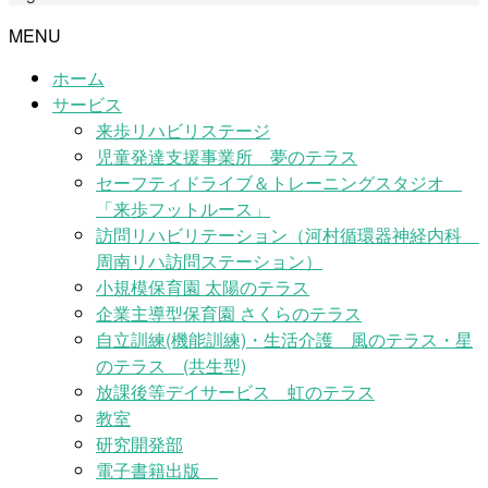
MENU
ホーム
サービス
来歩リハビリステージ
児童発達支援事業所 夢のテラス
セーフティドライブ＆トレーニングスタジオ
「来歩フットルース」
訪問リハビリテーション（河村循環器神経内科
周南リハ訪問ステーション）
小規模保育園 太陽のテラス
企業主導型保育園 さくらのテラス
自立訓練(機能訓練)・生活介護 風のテラス・星
のテラス (共生型)
放課後等デイサービス 虹のテラス
教室
研究開発部
電子書籍出版