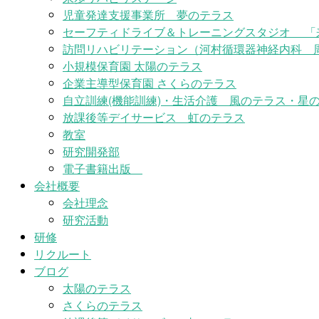
児童発達支援事業所 夢のテラス
セーフティドライブ＆トレーニングスタジオ 「
訪問リハビリテーション（河村循環器神経内科 
小規模保育園 太陽のテラス
企業主導型保育園 さくらのテラス
自立訓練(機能訓練)・生活介護 風のテラス・星の
放課後等デイサービス 虹のテラス
教室
研究開発部
電子書籍出版
会社概要
会社理念
研究活動
研修
リクルート
ブログ
太陽のテラス
さくらのテラス