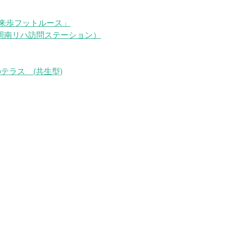
来歩フットルース」
周南リハ訪問ステーション）
テラス (共生型)