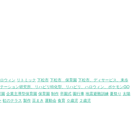
ロウィン
リトミック
下松市
下松市 保育園
下松市、ディサービス、来歩
テーション研究所、リハビリ特化型、リハビリ、ハロウィン、ポケモンGO
育園
企業主導型保育園
保育園
制作
卒園式
園行事
地震避難訓練
夏祭り
太陽
ー
虹のテラス
製作
豆まき
運動会
食育
０歳児
２歳児