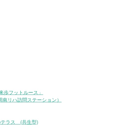
来歩フットルース」
周南リハ訪問ステーション）
テラス (共生型)