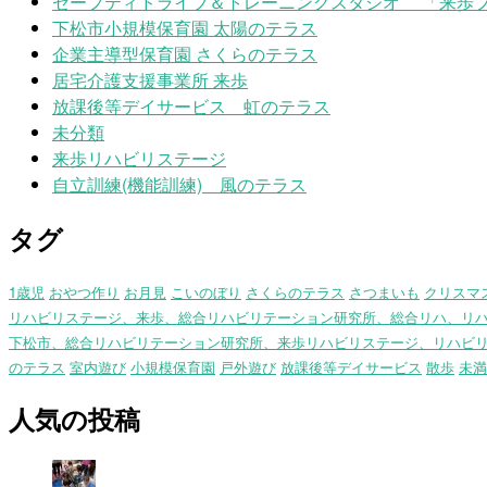
セーフティドライブ＆トレーニングスタジオ 「来歩
下松市小規模保育園 太陽のテラス
企業主導型保育園 さくらのテラス
居宅介護支援事業所 来歩
放課後等デイサービス 虹のテラス
未分類
来歩リハビリステージ
自立訓練(機能訓練) 風のテラス
タグ
1歳児
おやつ作り
お月見
こいのぼり
さくらのテラス
さつまいも
クリスマ
リハビリステージ、来歩、総合リハビリテーション研究所、総合リハ、リ
下松市、総合リハビリテーション研究所、来歩リハビリステージ、リハビ
のテラス
室内遊び
小規模保育園
戸外遊び
放課後等デイサービス
散歩
未満
人気の投稿