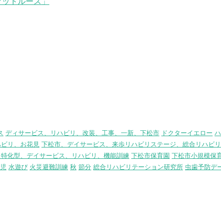
フットルース」
ス
ディサービス、リハビリ、改装、工事、一新、下松市
ドクターイエロー
ハ
ハビリ、お花見
下松市、デイサービス、来歩リハビリステージ、総合リハビリ
リ特化型、デイサービス、リハビリ、機能訓練
下松市保育園
下松市小規模保
児
水遊び
火災避難訓練
秋
節分
総合リハビリテーション研究所
虫歯予防デ