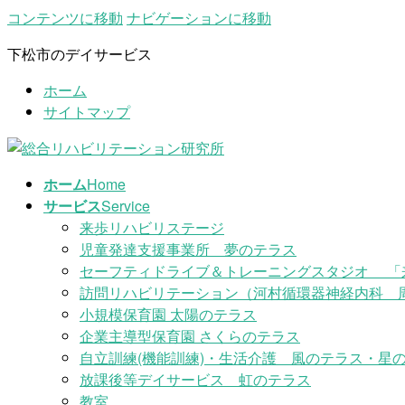
コンテンツに移動
ナビゲーションに移動
下松市のデイサービス
ホーム
サイトマップ
ホーム
Home
サービス
Service
来歩リハビリステージ
児童発達支援事業所 夢のテラス
セーフティドライブ＆トレーニングスタジオ 「
訪問リハビリテーション（河村循環器神経内科 
小規模保育園 太陽のテラス
企業主導型保育園 さくらのテラス
自立訓練(機能訓練)・生活介護 風のテラス・星の
放課後等デイサービス 虹のテラス
教室