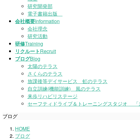
研究開発部
電子書籍出版
会社概要
Information
会社理念
研究活動
研修
Training
リクルート
Recruit
ブログ
Blog
太陽のテラス
さくらのテラス
放課後等デイサービス 虹のテラス
自立訓練(機能訓練) 風のテラス
来歩リハビリステージ
セーフティドライブ＆トレーニングスタジオ 「
ブログ
HOME
ブログ