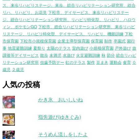
ス、来歩リハビリステージ、来歩、総合リハビリテーション研究所、総合
リハ、リハビリ、お花見
下松市、デイサービス、来歩リハビリステー
ジ、総合リハビリテーション研究所、リハビリ特化型、リハビリ、ハロウ
ィン、ポケモンGO
下松市、総合リハビリテーション研究所、来歩リハビ
リステージ、リハビリ特化型、デイサービス、リハビリ、機能訓練
下松
市保育園
下松市小規模保育園
企業主導型保育園
保育園
制作
卒園式
園行
事
地震避難訓練
夏祭り
太陽のテラス
室内遊び
小規模保育園
戸外遊び
放
課後等デイサービス
散歩
未満児
水遊び
火災避難訓練
秋
節分
総合リハビ
リテーション研究所
虫歯予防デー
虹のテラス
製作
豆まき
運動会
食育
０
歳児
２歳児
人気の投稿
かき氷 おいしいね
指先遊び(ゆきぐみ)
そうめん流しをしたよ