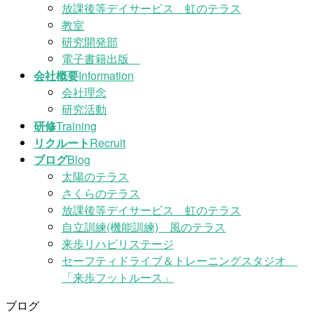
放課後等デイサービス 虹のテラス
教室
研究開発部
電子書籍出版
会社概要
Information
会社理念
研究活動
研修
Training
リクルート
Recruit
ブログ
Blog
太陽のテラス
さくらのテラス
放課後等デイサービス 虹のテラス
自立訓練(機能訓練) 風のテラス
来歩リハビリステージ
セーフティドライブ＆トレーニングスタジオ
「来歩フットルース」
ブログ