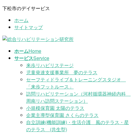
コ
ナ
下松市のデイサービス
ン
ビ
ホーム
テ
ゲ
サイトマップ
ン
ー
ツ
シ
に
ョ
移
ン
ホーム
Home
動
に
サービス
Service
移
来歩リハビリステージ
動
児童発達支援事業所 夢のテラス
セーフティドライブ＆トレーニングスタジオ
「来歩フットルース」
訪問リハビリテーション（河村循環器神経内科
周南リハ訪問ステーション）
小規模保育園 太陽のテラス
企業主導型保育園 さくらのテラス
自立訓練(機能訓練)・生活介護 風のテラス・星
のテラス (共生型)