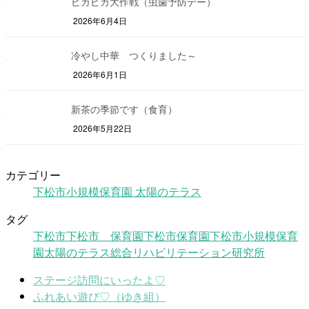
ピカピカ大作戦（虫歯予防デー）
2026年6月4日
冷やし中華 つくりました～
2026年6月1日
新茶の季節です（食育）
2026年5月22日
カテゴリー
下松市小規模保育園 太陽のテラス
タグ
下松市
下松市 保育園
下松市保育園
下松市小規模保育
園
太陽のテラス
総合リハビリテーション研究所
ステージ訪問にいったよ♡
ふれあい遊び♡（ゆき組）