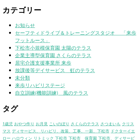
カテゴリー
お知らせ
セーフティドライブ＆トレーニングスタジオ 「来歩
フットルース」
下松市小規模保育園 太陽のテラス
企業主導型保育園 さくらのテラス
居宅介護支援事業所 来歩
放課後等デイサービス 虹のテラス
未分類
来歩リハビリステージ
自立訓練(機能訓練) 風のテラス
タグ
1歳児
おやつ作り
お月見
こいのぼり
さくらのテラス
さつまいも
クリス
マス
ディサービス、リハビリ、改装、工事、一新、下松市
ドクターイエ
ロー
ハロウィン
リトミック
下松市
下松市 保育園
下松市、ディサービ