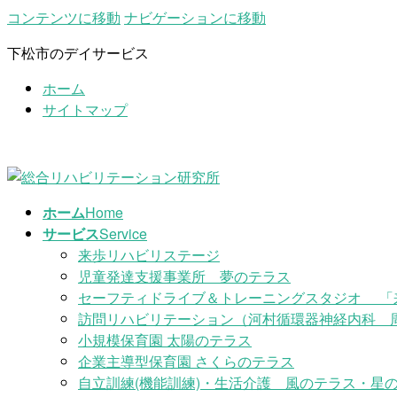
コンテンツに移動
ナビゲーションに移動
下松市のデイサービス
ホーム
サイトマップ
ホーム
Home
サービス
Service
来歩リハビリステージ
児童発達支援事業所 夢のテラス
セーフティドライブ＆トレーニングスタジオ 「
訪問リハビリテーション（河村循環器神経内科 
小規模保育園 太陽のテラス
企業主導型保育園 さくらのテラス
自立訓練(機能訓練)・生活介護 風のテラス・星の