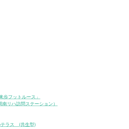
来歩フットルース」
周南リハ訪問ステーション）
テラス (共生型)