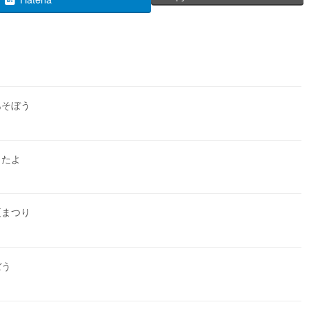
あそぼう
したよ
夏まつり
ぼう