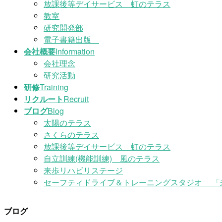
放課後等デイサービス 虹のテラス
教室
研究開発部
電子書籍出版
会社概要
Information
会社理念
研究活動
研修
Training
リクルート
Recruit
ブログ
Blog
太陽のテラス
さくらのテラス
放課後等デイサービス 虹のテラス
自立訓練(機能訓練) 風のテラス
来歩リハビリステージ
セーフティドライブ＆トレーニングスタジオ 「
ブログ