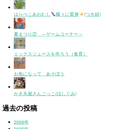
はらぺこあおむし
蝶々に変身
(つき組)
夏まつり② ～ゲームコーナー～
ミックスジュースを作ろう（食育）
お魚になって あそぼう
かき氷屋さんごっこ(ほしぐみ)
過去の投稿
2026年
2025年