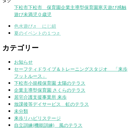
タグ
下松市
下松市 保育園
企業主導型保育園
寒天遊び
感触
遊び
未満児
０歳児
色水遊び♬ にじ組
夏のイベントの１つ♬
カテゴリー
お知らせ
セーフティドライブ＆トレーニングスタジオ 「来歩
フットルース」
下松市小規模保育園 太陽のテラス
企業主導型保育園 さくらのテラス
居宅介護支援事業所 来歩
放課後等デイサービス 虹のテラス
未分類
来歩リハビリステージ
自立訓練(機能訓練) 風のテラス