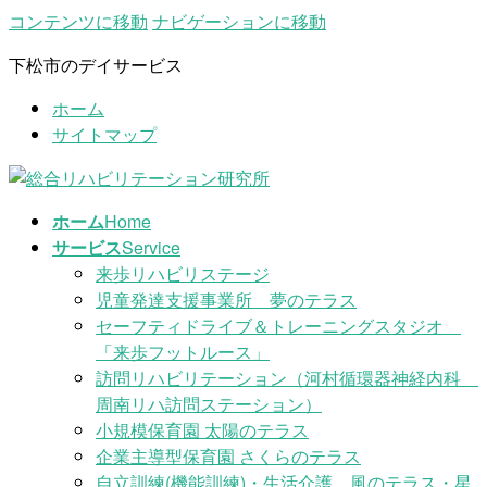
コンテンツに移動
ナビゲーションに移動
下松市のデイサービス
ホーム
サイトマップ
ホーム
Home
サービス
Service
来歩リハビリステージ
児童発達支援事業所 夢のテラス
セーフティドライブ＆トレーニングスタジオ
「来歩フットルース」
訪問リハビリテーション（河村循環器神経内科
周南リハ訪問ステーション）
小規模保育園 太陽のテラス
企業主導型保育園 さくらのテラス
自立訓練(機能訓練)・生活介護 風のテラス・星