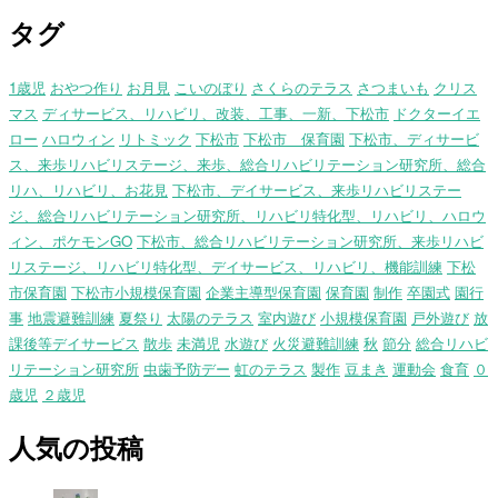
タグ
1歳児
おやつ作り
お月見
こいのぼり
さくらのテラス
さつまいも
クリス
マス
ディサービス、リハビリ、改装、工事、一新、下松市
ドクターイエ
ロー
ハロウィン
リトミック
下松市
下松市 保育園
下松市、ディサービ
ス、来歩リハビリステージ、来歩、総合リハビリテーション研究所、総合
リハ、リハビリ、お花見
下松市、デイサービス、来歩リハビリステー
ジ、総合リハビリテーション研究所、リハビリ特化型、リハビリ、ハロウ
ィン、ポケモンGO
下松市、総合リハビリテーション研究所、来歩リハビ
リステージ、リハビリ特化型、デイサービス、リハビリ、機能訓練
下松
市保育園
下松市小規模保育園
企業主導型保育園
保育園
制作
卒園式
園行
事
地震避難訓練
夏祭り
太陽のテラス
室内遊び
小規模保育園
戸外遊び
放
課後等デイサービス
散歩
未満児
水遊び
火災避難訓練
秋
節分
総合リハビ
リテーション研究所
虫歯予防デー
虹のテラス
製作
豆まき
運動会
食育
０
歳児
２歳児
人気の投稿