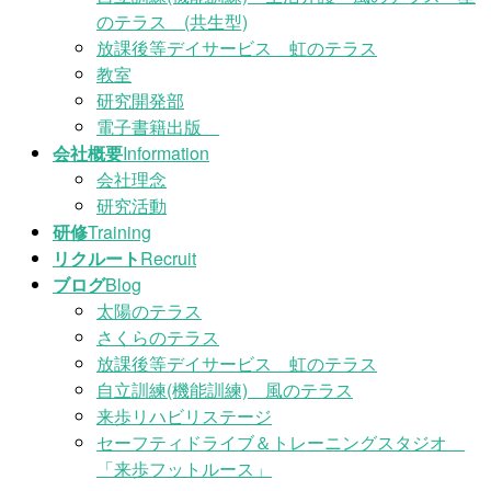
のテラス (共生型)
放課後等デイサービス 虹のテラス
教室
研究開発部
電子書籍出版
会社概要
Information
会社理念
研究活動
研修
Training
リクルート
Recruit
ブログ
Blog
太陽のテラス
さくらのテラス
放課後等デイサービス 虹のテラス
自立訓練(機能訓練) 風のテラス
来歩リハビリステージ
セーフティドライブ＆トレーニングスタジオ
「来歩フットルース」