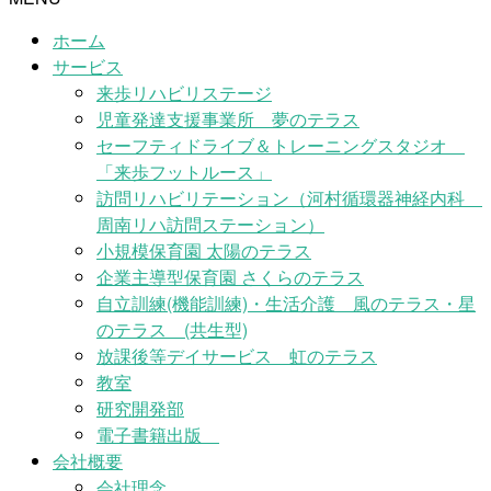
ホーム
サービス
来歩リハビリステージ
児童発達支援事業所 夢のテラス
セーフティドライブ＆トレーニングスタジオ
「来歩フットルース」
訪問リハビリテーション（河村循環器神経内科
周南リハ訪問ステーション）
小規模保育園 太陽のテラス
企業主導型保育園 さくらのテラス
自立訓練(機能訓練)・生活介護 風のテラス・星
のテラス (共生型)
放課後等デイサービス 虹のテラス
教室
研究開発部
電子書籍出版
会社概要
会社理念