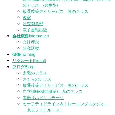
のテラス (共生型)
放課後等デイサービス 虹のテラス
教室
研究開発部
電子書籍出版
会社概要
Information
会社理念
研究活動
研修
Training
リクルート
Recruit
ブログ
Blog
太陽のテラス
さくらのテラス
放課後等デイサービス 虹のテラス
自立訓練(機能訓練) 風のテラス
来歩リハビリステージ
セーフティドライブ＆トレーニングスタジオ
「来歩フットルース」