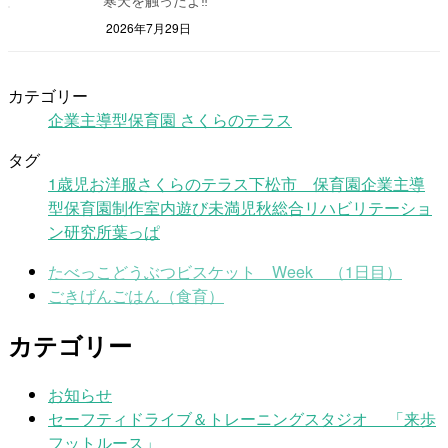
2026年7月29日
カテゴリー
企業主導型保育園 さくらのテラス
タグ
1歳児
お洋服
さくらのテラス
下松市 保育園
企業主導
型保育園
制作
室内遊び
未満児
秋
総合リハビリテーショ
ン研究所
葉っぱ
たべっこどうぶつビスケット Week （1日目）
ごきげんごはん（食育）
カテゴリー
お知らせ
セーフティドライブ＆トレーニングスタジオ 「来歩
フットルース」