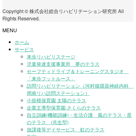
Copyright © 株式会社総合リハビリテーション研究所 All
Rights Reserved.
MENU
ホーム
サービス
来歩リハビリステージ
児童発達支援事業所 夢のテラス
セーフティドライブ＆トレーニングスタジオ
「来歩フットルース」
訪問リハビリテーション（河村循環器神経内科
周南リハ訪問ステーション）
小規模保育園 太陽のテラス
企業主導型保育園 さくらのテラス
自立訓練(機能訓練)・生活介護 風のテラス・星
のテラス (共生型)
放課後等デイサービス 虹のテラス