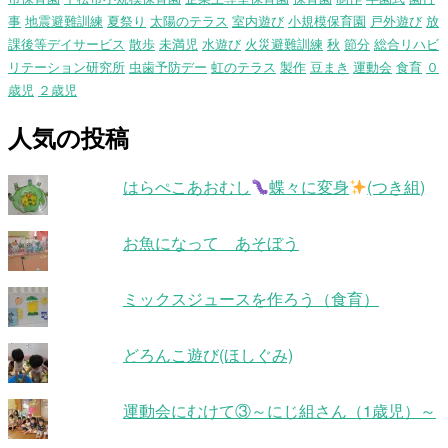
事
地震避難訓練
夏祭り
太陽のテラス
室内遊び
小規模保育園
戸外遊び
放
課後等デイサービス
散歩
未満児
水遊び
火災避難訓練
秋
節分
総合リハビ
リテーション研究所
虫歯予防デー
虹のテラス
製作
豆まき
運動会
食育
０
歳児
２歳児
人気の投稿
はらぺこあおむし
蝶々に変身
(つき組)
お魚になって あそぼう
ミックスジュースを作ろう（食育）
どろんこ遊び(ほしぐみ)
運動会にむけて③～にじ組さん（1歳児）～