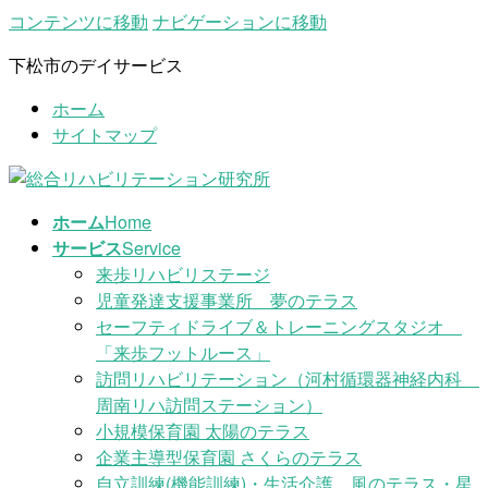
コンテンツに移動
ナビゲーションに移動
下松市のデイサービス
ホーム
サイトマップ
ホーム
Home
サービス
Service
来歩リハビリステージ
児童発達支援事業所 夢のテラス
セーフティドライブ＆トレーニングスタジオ
「来歩フットルース」
訪問リハビリテーション（河村循環器神経内科
周南リハ訪問ステーション）
小規模保育園 太陽のテラス
企業主導型保育園 さくらのテラス
自立訓練(機能訓練)・生活介護 風のテラス・星