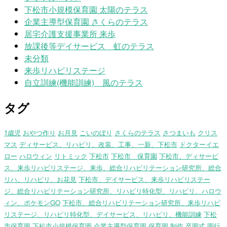
下松市小規模保育園 太陽のテラス
企業主導型保育園 さくらのテラス
居宅介護支援事業所 来歩
放課後等デイサービス 虹のテラス
未分類
来歩リハビリステージ
自立訓練(機能訓練) 風のテラス
タグ
1歳児
おやつ作り
お月見
こいのぼり
さくらのテラス
さつまいも
クリス
マス
ディサービス、リハビリ、改装、工事、一新、下松市
ドクターイエ
ロー
ハロウィン
リトミック
下松市
下松市 保育園
下松市、ディサービ
ス、来歩リハビリステージ、来歩、総合リハビリテーション研究所、総合
リハ、リハビリ、お花見
下松市、デイサービス、来歩リハビリステー
ジ、総合リハビリテーション研究所、リハビリ特化型、リハビリ、ハロウ
ィン、ポケモンGO
下松市、総合リハビリテーション研究所、来歩リハビ
リステージ、リハビリ特化型、デイサービス、リハビリ、機能訓練
下松
市保育園
下松市小規模保育園
企業主導型保育園
保育園
制作
卒園式
園行