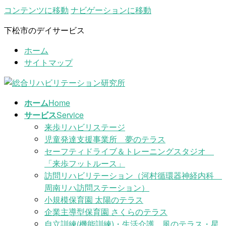
コンテンツに移動
ナビゲーションに移動
下松市のデイサービス
ホーム
サイトマップ
ホーム
Home
サービス
Service
来歩リハビリステージ
児童発達支援事業所 夢のテラス
セーフティドライブ＆トレーニングスタジオ
「来歩フットルース」
訪問リハビリテーション（河村循環器神経内科
周南リハ訪問ステーション）
小規模保育園 太陽のテラス
企業主導型保育園 さくらのテラス
自立訓練(機能訓練)・生活介護 風のテラス・星