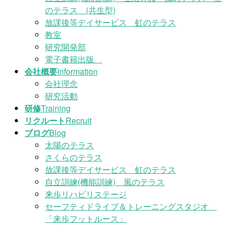
のテラス (共生型)
放課後等デイサービス 虹のテラス
教室
研究開発部
電子書籍出版
会社概要
Information
会社理念
研究活動
研修
Training
リクルート
Recruit
ブログ
Blog
太陽のテラス
さくらのテラス
放課後等デイサービス 虹のテラス
自立訓練(機能訓練) 風のテラス
来歩リハビリステージ
セーフティドライブ＆トレーニングスタジオ
「来歩フットルース」