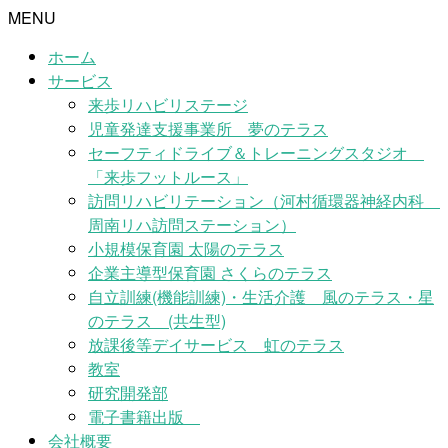
MENU
ホーム
サービス
来歩リハビリステージ
児童発達支援事業所 夢のテラス
セーフティドライブ＆トレーニングスタジオ
「来歩フットルース」
訪問リハビリテーション（河村循環器神経内科
周南リハ訪問ステーション）
小規模保育園 太陽のテラス
企業主導型保育園 さくらのテラス
自立訓練(機能訓練)・生活介護 風のテラス・星
のテラス (共生型)
放課後等デイサービス 虹のテラス
教室
研究開発部
電子書籍出版
会社概要