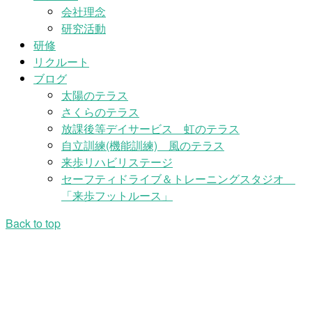
会社理念
研究活動
研修
リクルート
ブログ
太陽のテラス
さくらのテラス
放課後等デイサービス 虹のテラス
自立訓練(機能訓練) 風のテラス
来歩リハビリステージ
セーフティドライブ＆トレーニングスタジオ
「来歩フットルース」
Back to top