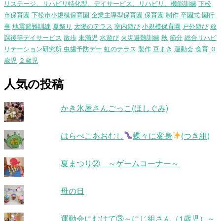
リステージ、リハビリ特化型、デイサービス、リハビリ、機能訓練
下松
市保育園
下松市小規模保育園
企業主導型保育園
保育園
制作
卒園式
園行
事
地震避難訓練
夏祭り
太陽のテラス
室内遊び
小規模保育園
戸外遊び
放
課後等デイサービス
散歩
未満児
水遊び
火災避難訓練
秋
節分
総合リハビ
リテーション研究所
虫歯予防デー
虹のテラス
製作
豆まき
運動会
食育
０
歳児
２歳児
人気の投稿
かき氷屋さんごっこ(ほしぐみ)
はらぺこあおむし
蝶々に変身
(つき組)
夏まつり② ～ゲームコーナー～
母の日
運動会にむけて③～にじ組さん（1歳児）～