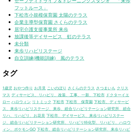
セーフティドライブ＆トレーニングスタジオ 「来歩
フットルース」
下松市小規模保育園 太陽のテラス
企業主導型保育園 さくらのテラス
居宅介護支援事業所 来歩
放課後等デイサービス 虹のテラス
未分類
来歩リハビリステージ
自立訓練(機能訓練) 風のテラス
タグ
1歳児
おやつ作り
お月見
こいのぼり
さくらのテラス
さつまいも
クリス
マス
ディサービス、リハビリ、改装、工事、一新、下松市
ドクターイエ
ロー
ハロウィン
リトミック
下松市
下松市 保育園
下松市、ディサービ
ス、来歩リハビリステージ、来歩、総合リハビリテーション研究所、総合
リハ、リハビリ、お花見
下松市、デイサービス、来歩リハビリステー
ジ、総合リハビリテーション研究所、リハビリ特化型、リハビリ、ハロウ
ィン、ポケモンGO
下松市、総合リハビリテーション研究所、来歩リハビ