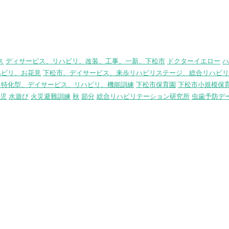
ス
ディサービス、リハビリ、改装、工事、一新、下松市
ドクターイエロー
ハ
ハビリ、お花見
下松市、デイサービス、来歩リハビリステージ、総合リハビリ
リ特化型、デイサービス、リハビリ、機能訓練
下松市保育園
下松市小規模保
児
水遊び
火災避難訓練
秋
節分
総合リハビリテーション研究所
虫歯予防デ