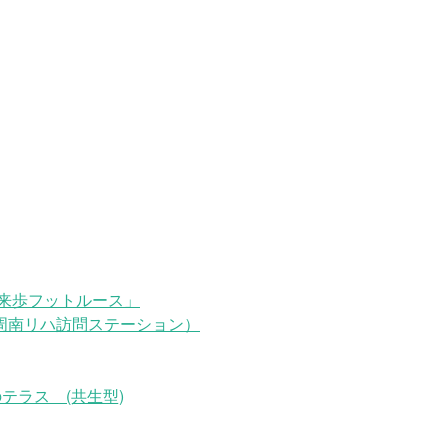
来歩フットルース」
周南リハ訪問ステーション）
テラス (共生型)