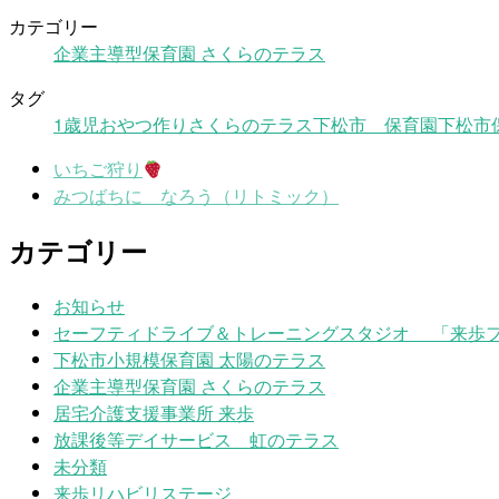
カテゴリー
企業主導型保育園 さくらのテラス
タグ
1歳児
おやつ作り
さくらのテラス
下松市 保育園
下松市
いちご狩り
みつばちに なろう（リトミック）
カテゴリー
お知らせ
セーフティドライブ＆トレーニングスタジオ 「来歩
下松市小規模保育園 太陽のテラス
企業主導型保育園 さくらのテラス
居宅介護支援事業所 来歩
放課後等デイサービス 虹のテラス
未分類
来歩リハビリステージ