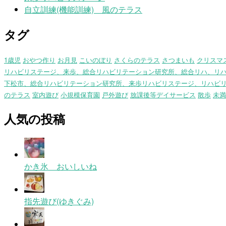
自立訓練(機能訓練) 風のテラス
タグ
1歳児
おやつ作り
お月見
こいのぼり
さくらのテラス
さつまいも
クリスマ
リハビリステージ、来歩、総合リハビリテーション研究所、総合リハ、リ
下松市、総合リハビリテーション研究所、来歩リハビリステージ、リハビ
のテラス
室内遊び
小規模保育園
戸外遊び
放課後等デイサービス
散歩
未満
人気の投稿
かき氷 おいしいね
指先遊び(ゆきぐみ)