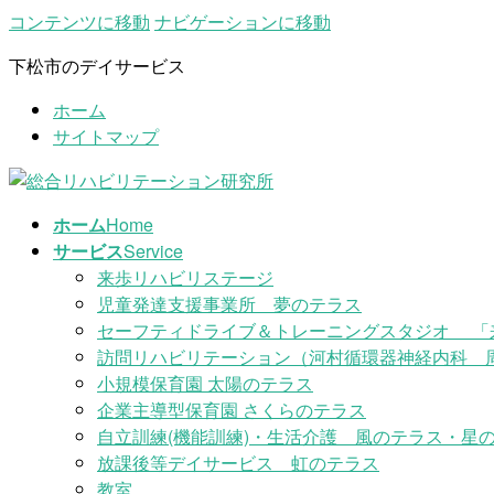
コンテンツに移動
ナビゲーションに移動
下松市のデイサービス
ホーム
サイトマップ
ホーム
Home
サービス
Service
来歩リハビリステージ
児童発達支援事業所 夢のテラス
セーフティドライブ＆トレーニングスタジオ 「
訪問リハビリテーション（河村循環器神経内科 
小規模保育園 太陽のテラス
企業主導型保育園 さくらのテラス
自立訓練(機能訓練)・生活介護 風のテラス・星の
放課後等デイサービス 虹のテラス
教室