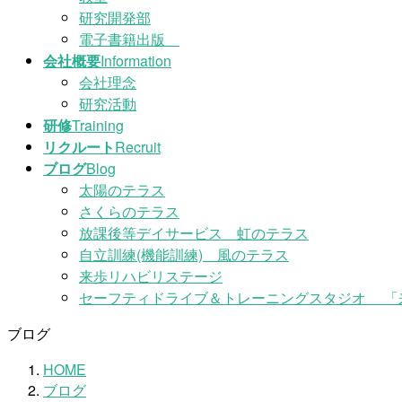
研究開発部
電子書籍出版
会社概要
Information
会社理念
研究活動
研修
Training
リクルート
Recruit
ブログ
Blog
太陽のテラス
さくらのテラス
放課後等デイサービス 虹のテラス
自立訓練(機能訓練) 風のテラス
来歩リハビリステージ
セーフティドライブ＆トレーニングスタジオ 「
ブログ
HOME
ブログ