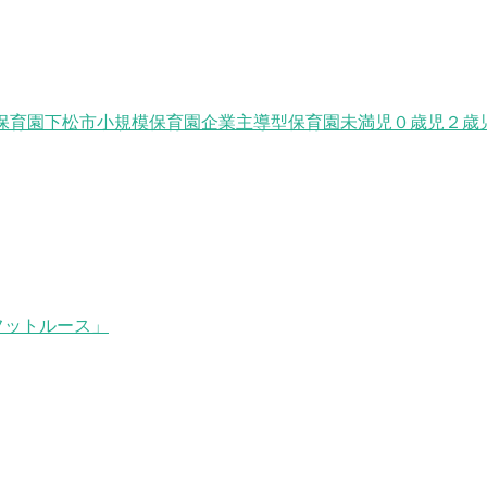
保育園
下松市小規模保育園
企業主導型保育園
未満児
０歳児
２歳
フットルース」