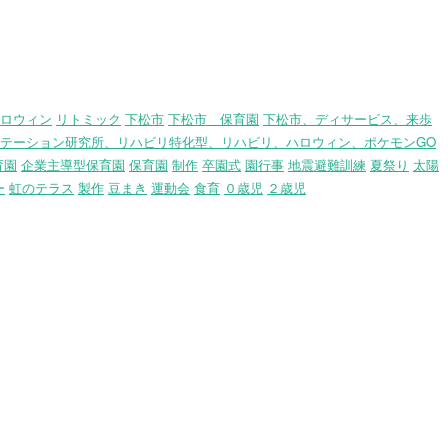
ロウィン
リトミック
下松市
下松市 保育園
下松市、ディサービス、来歩
テーション研究所、リハビリ特化型、リハビリ、ハロウィン、ポケモンGO
育園
企業主導型保育園
保育園
制作
卒園式
園行事
地震避難訓練
夏祭り
太陽
ー
虹のテラス
製作
豆まき
運動会
食育
０歳児
２歳児