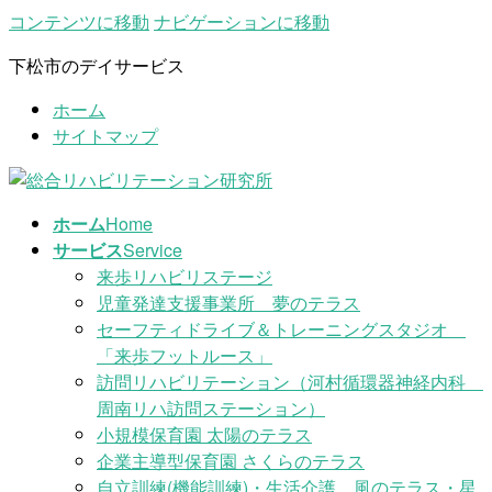
コンテンツに移動
ナビゲーションに移動
下松市のデイサービス
ホーム
サイトマップ
ホーム
Home
サービス
Service
来歩リハビリステージ
児童発達支援事業所 夢のテラス
セーフティドライブ＆トレーニングスタジオ
「来歩フットルース」
訪問リハビリテーション（河村循環器神経内科
周南リハ訪問ステーション）
小規模保育園 太陽のテラス
企業主導型保育園 さくらのテラス
自立訓練(機能訓練)・生活介護 風のテラス・星