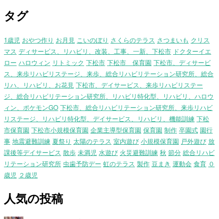
タグ
1歳児
おやつ作り
お月見
こいのぼり
さくらのテラス
さつまいも
クリス
マス
ディサービス、リハビリ、改装、工事、一新、下松市
ドクターイエ
ロー
ハロウィン
リトミック
下松市
下松市 保育園
下松市、ディサービ
ス、来歩リハビリステージ、来歩、総合リハビリテーション研究所、総合
リハ、リハビリ、お花見
下松市、デイサービス、来歩リハビリステー
ジ、総合リハビリテーション研究所、リハビリ特化型、リハビリ、ハロウ
ィン、ポケモンGO
下松市、総合リハビリテーション研究所、来歩リハビ
リステージ、リハビリ特化型、デイサービス、リハビリ、機能訓練
下松
市保育園
下松市小規模保育園
企業主導型保育園
保育園
制作
卒園式
園行
事
地震避難訓練
夏祭り
太陽のテラス
室内遊び
小規模保育園
戸外遊び
放
課後等デイサービス
散歩
未満児
水遊び
火災避難訓練
秋
節分
総合リハビ
リテーション研究所
虫歯予防デー
虹のテラス
製作
豆まき
運動会
食育
０
歳児
２歳児
人気の投稿