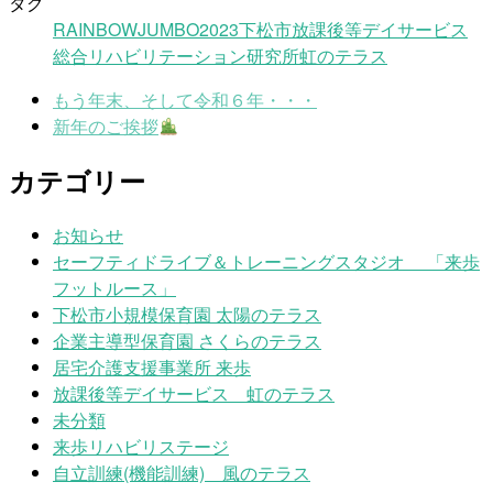
タグ
RAINBOWJUMBO2023
下松市
放課後等デイサービス
総合リハビリテーション研究所
虹のテラス
もう年末、そして令和６年・・・
新年のご挨拶
カテゴリー
お知らせ
セーフティドライブ＆トレーニングスタジオ 「来歩
フットルース」
下松市小規模保育園 太陽のテラス
企業主導型保育園 さくらのテラス
居宅介護支援事業所 来歩
放課後等デイサービス 虹のテラス
未分類
来歩リハビリステージ
自立訓練(機能訓練) 風のテラス