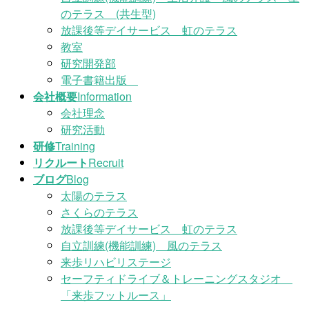
のテラス (共生型)
放課後等デイサービス 虹のテラス
教室
研究開発部
電子書籍出版
会社概要
Information
会社理念
研究活動
研修
Training
リクルート
Recruit
ブログ
Blog
太陽のテラス
さくらのテラス
放課後等デイサービス 虹のテラス
自立訓練(機能訓練) 風のテラス
来歩リハビリステージ
セーフティドライブ＆トレーニングスタジオ
「来歩フットルース」