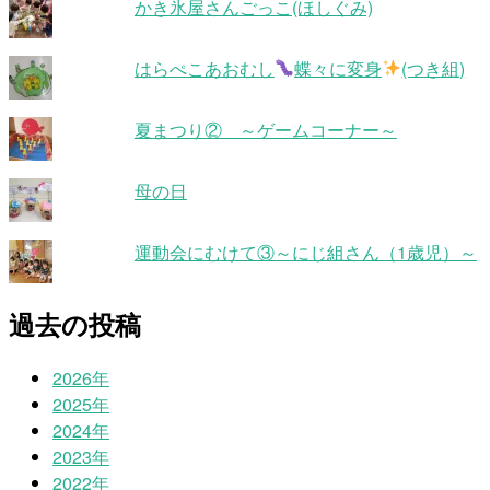
かき氷屋さんごっこ(ほしぐみ)
はらぺこあおむし
蝶々に変身
(つき組)
夏まつり② ～ゲームコーナー～
母の日
運動会にむけて③～にじ組さん（1歳児）～
過去の投稿
2026年
2025年
2024年
2023年
2022年