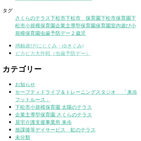
タグ
さくらのテラス
下松市
下松市 保育園
下松市保育園
下
松市小規模保育園
企業主導型保育園
保育園
室内遊び
小
規模保育園
虫歯予防デー
２歳児
感触遊び(にじぐみ・ゆきぐみ)
ピカピカ大作戦（虫歯予防デー）
カテゴリー
お知らせ
セーフティドライブ＆トレーニングスタジオ 「来歩
フットルース」
下松市小規模保育園 太陽のテラス
企業主導型保育園 さくらのテラス
居宅介護支援事業所 来歩
放課後等デイサービス 虹のテラス
未分類