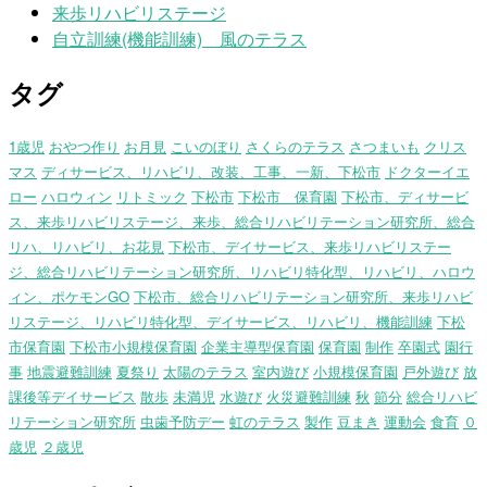
来歩リハビリステージ
自立訓練(機能訓練) 風のテラス
タグ
1歳児
おやつ作り
お月見
こいのぼり
さくらのテラス
さつまいも
クリス
マス
ディサービス、リハビリ、改装、工事、一新、下松市
ドクターイエ
ロー
ハロウィン
リトミック
下松市
下松市 保育園
下松市、ディサービ
ス、来歩リハビリステージ、来歩、総合リハビリテーション研究所、総合
リハ、リハビリ、お花見
下松市、デイサービス、来歩リハビリステー
ジ、総合リハビリテーション研究所、リハビリ特化型、リハビリ、ハロウ
ィン、ポケモンGO
下松市、総合リハビリテーション研究所、来歩リハビ
リステージ、リハビリ特化型、デイサービス、リハビリ、機能訓練
下松
市保育園
下松市小規模保育園
企業主導型保育園
保育園
制作
卒園式
園行
事
地震避難訓練
夏祭り
太陽のテラス
室内遊び
小規模保育園
戸外遊び
放
課後等デイサービス
散歩
未満児
水遊び
火災避難訓練
秋
節分
総合リハビ
リテーション研究所
虫歯予防デー
虹のテラス
製作
豆まき
運動会
食育
０
歳児
２歳児