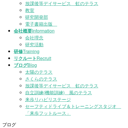
放課後等デイサービス 虹のテラス
教室
研究開発部
電子書籍出版
会社概要
Information
会社理念
研究活動
研修
Training
リクルート
Recruit
ブログ
Blog
太陽のテラス
さくらのテラス
放課後等デイサービス 虹のテラス
自立訓練(機能訓練) 風のテラス
来歩リハビリステージ
セーフティドライブ＆トレーニングスタジオ
「来歩フットルース」
ブログ