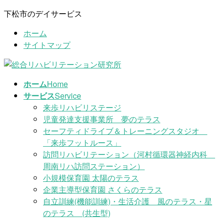
コ
ナ
下松市のデイサービス
ン
ビ
ホーム
テ
ゲ
サイトマップ
ン
ー
ツ
シ
に
ョ
移
ン
ホーム
Home
動
に
サービス
Service
移
来歩リハビリステージ
動
児童発達支援事業所 夢のテラス
セーフティドライブ＆トレーニングスタジオ
「来歩フットルース」
訪問リハビリテーション（河村循環器神経内科
周南リハ訪問ステーション）
小規模保育園 太陽のテラス
企業主導型保育園 さくらのテラス
自立訓練(機能訓練)・生活介護 風のテラス・星
のテラス (共生型)