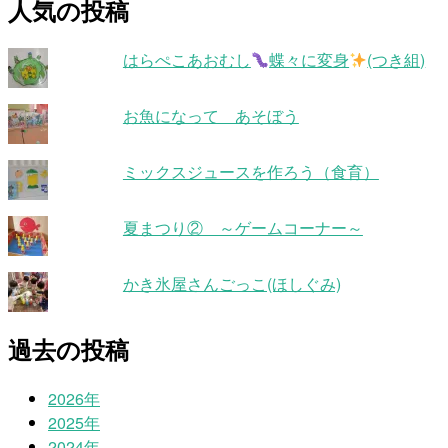
人気の投稿
はらぺこあおむし
蝶々に変身
(つき組)
お魚になって あそぼう
ミックスジュースを作ろう（食育）
夏まつり② ～ゲームコーナー～
かき氷屋さんごっこ(ほしぐみ)
過去の投稿
2026年
2025年
2024年