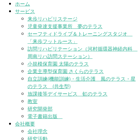
ホーム
サービス
来歩リハビリステージ
児童発達支援事業所 夢のテラス
セーフティドライブ＆トレーニングスタジオ
「来歩フットルース」
訪問リハビリテーション（河村循環器神経内科
周南リハ訪問ステーション）
小規模保育園 太陽のテラス
企業主導型保育園 さくらのテラス
自立訓練(機能訓練)・生活介護 風のテラス・星
のテラス (共生型)
放課後等デイサービス 虹のテラス
教室
研究開発部
電子書籍出版
会社概要
会社理念
研究活動