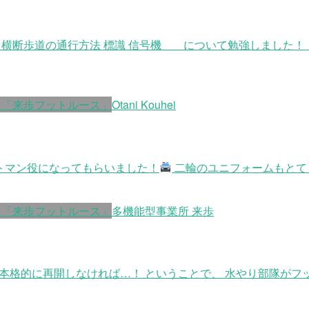
横断歩道の通行方法 標識 信号機 について勉強しました！ 
 「来歩フットルース」
Otani Kouhei
トマン役になってもらいました！
二輪のユニフォームもとて
 「来歩フットルース」
多機能型事業所 来歩
本格的に再開しなければ…！ ということで、 水やり部隊がフ