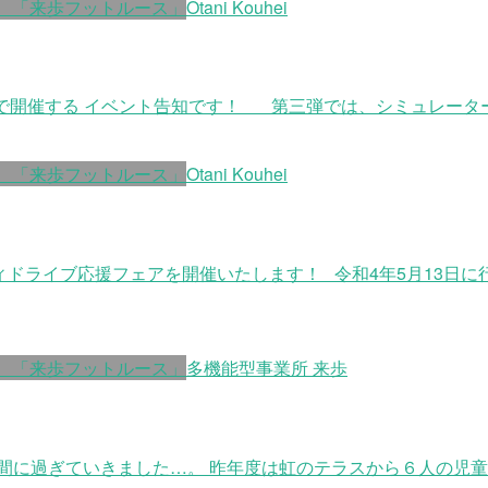
 「来歩フットルース」
Otani Kouhei
 で開催する イベント告知です！ 第三弾では、シミュレータ
 「来歩フットルース」
Otani Kouhei
ティドライブ応援フェアを開催いたします！ 令和4年5月13日
 「来歩フットルース」
多機能型事業所 来歩
間に過ぎていきました…。 昨年度は虹のテラスから６人の児