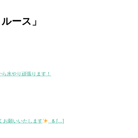
トルース」
から水やり頑張ります！
くお願いいたします
& […]