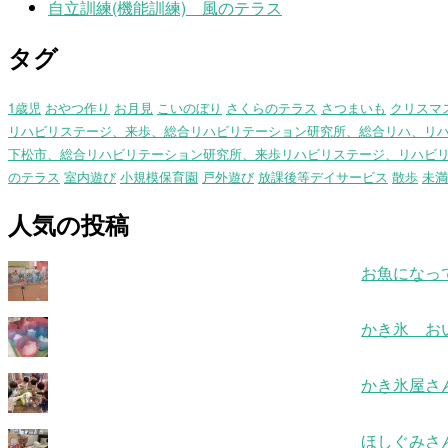
自立訓練(機能訓練) 風のテラス
タグ
1歳児
おやつ作り
お月見
こいのぼり
さくらのテラス
さつまいも
クリスマ
リハビリステージ、来歩、総合リハビリテーション研究所、総合リハ、リ
下松市、総合リハビリテーション研究所、来歩リハビリステージ、リハビ
のテラス
室内遊び
小規模保育園
戸外遊び
放課後等デイサービス
散歩
未満
人気の投稿
お魚になっ
かき氷 お
かき氷屋さ
ほしぐみさ