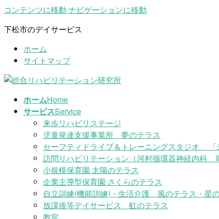
コンテンツに移動
ナビゲーションに移動
下松市のデイサービス
ホーム
サイトマップ
ホーム
Home
サービス
Service
来歩リハビリステージ
児童発達支援事業所 夢のテラス
セーフティドライブ＆トレーニングスタジオ 「
訪問リハビリテーション（河村循環器神経内科 
小規模保育園 太陽のテラス
企業主導型保育園 さくらのテラス
自立訓練(機能訓練)・生活介護 風のテラス・星の
放課後等デイサービス 虹のテラス
教室