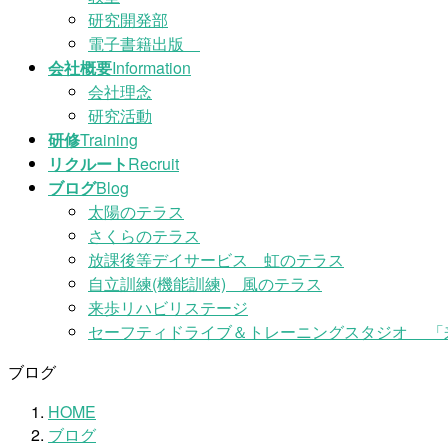
研究開発部
電子書籍出版
会社概要
Information
会社理念
研究活動
研修
Training
リクルート
Recruit
ブログ
Blog
太陽のテラス
さくらのテラス
放課後等デイサービス 虹のテラス
自立訓練(機能訓練) 風のテラス
来歩リハビリステージ
セーフティドライブ＆トレーニングスタジオ 「
ブログ
HOME
ブログ