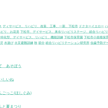
ス
ディサービス、リハビリ、改装、工事、一新、下松市
ドクターイエロー
ハ
ハビリ、お花見
下松市、デイサービス、来歩リハビリステージ、総合リハビリ
リ特化型、デイサービス、リハビリ、機能訓練
下松市保育園
下松市小規模保
児
水遊び
火災避難訓練
秋
節分
総合リハビリテーション研究所
虫歯予防デ
て あそぼう
いしいね
んごっこ(ほしぐみ)
んと夏まつり