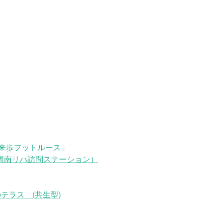
来歩フットルース」
周南リハ訪問ステーション）
テラス (共生型)