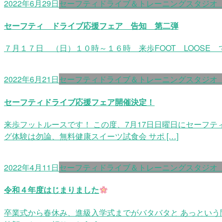
2022年6月29日
セーフティドライブ＆トレーニングスタジオ
セーフティ ドライブ応援フェア 告知 第二弾
７月１７日 （日）１０時～１６時 来歩FOOT LOOSE
2022年6月21日
セーフティドライブ＆トレーニングスタジオ
セーフティドライブ応援フェア開催決定！
来歩フットルースです！ この度、7月17日日曜日にセーフ
グ体験は勿論、無料健康スイーツ試食会 サポ […]
2022年4月11日
セーフティドライブ＆トレーニングスタジオ
令和４年度はじまりました
卒業式から春休み、進級入学式までがバタバタと あっという