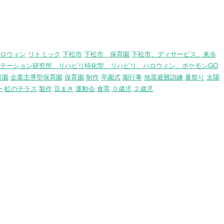
ロウィン
リトミック
下松市
下松市 保育園
下松市、ディサービス、来歩
テーション研究所、リハビリ特化型、リハビリ、ハロウィン、ポケモンGO
育園
企業主導型保育園
保育園
制作
卒園式
園行事
地震避難訓練
夏祭り
太陽
ー
虹のテラス
製作
豆まき
運動会
食育
０歳児
２歳児