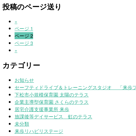
投稿のページ送り
«
ページ
1
ページ
2
ページ
3
»
カテゴリー
お知らせ
セーフティドライブ＆トレーニングスタジオ 「来歩
下松市小規模保育園 太陽のテラス
企業主導型保育園 さくらのテラス
居宅介護支援事業所 来歩
放課後等デイサービス 虹のテラス
未分類
来歩リハビリステージ