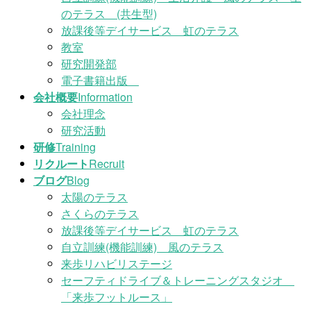
のテラス (共生型)
放課後等デイサービス 虹のテラス
教室
研究開発部
電子書籍出版
会社概要
Information
会社理念
研究活動
研修
Training
リクルート
Recruit
ブログ
Blog
太陽のテラス
さくらのテラス
放課後等デイサービス 虹のテラス
自立訓練(機能訓練) 風のテラス
来歩リハビリステージ
セーフティドライブ＆トレーニングスタジオ
「来歩フットルース」