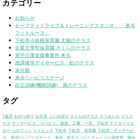
カテゴリー
お知らせ
セーフティドライブ＆トレーニングスタジオ 「来歩
フットルース」
下松市小規模保育園 太陽のテラス
企業主導型保育園 さくらのテラス
居宅介護支援事業所 来歩
放課後等デイサービス 虹のテラス
未分類
来歩リハビリステージ
自立訓練(機能訓練) 風のテラス
タグ
1歳児
おやつ作り
お月見
こいのぼり
さくらのテラス
さつまいも
クリス
マス
ディサービス、リハビリ、改装、工事、一新、下松市
ドクターイエ
ロー
ハロウィン
リトミック
下松市
下松市 保育園
下松市、ディサービ
ス、来歩リハビリステージ、来歩、総合リハビリテーション研究所、総合