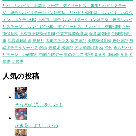
リハ、リハビリ、お花見
下松市、デイサービス、来歩リハビリステー
ジ、総合リハビリテーション研究所、リハビリ特化型、リハビリ、ハロウ
ィン、ポケモンGO
下松市、総合リハビリテーション研究所、来歩リハビ
リステージ、リハビリ特化型、デイサービス、リハビリ、機能訓練
下松
市保育園
下松市小規模保育園
企業主導型保育園
保育園
制作
卒園式
園行
事
地震避難訓練
夏祭り
太陽のテラス
室内遊び
小規模保育園
戸外遊び
放
課後等デイサービス
散歩
未満児
水遊び
火災避難訓練
秋
節分
総合リハビ
リテーション研究所
虫歯予防デー
虹のテラス
製作
豆まき
運動会
食育
０
歳児
２歳児
人気の投稿
そうめん流しをしたよ
かき氷 おいしいね