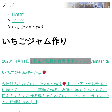
ブログ
HOME
ブログ
いちごジャム作り
いちごジャム作り
2023年4月11日
下松市小規模保育園 太陽のテラス
yamashita
いちごジャム作ったよ
今日はみんなでいちごジャム作り
甘～い匂いがお部屋中
に漂って、ニコニコ笑顔で作るお友達♬ 早く食べたくてお
口をもぐもぐさせる姿も見られていましたよ☺ 袋にいちご
とお砂糖を入れ […]