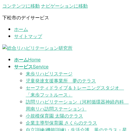
コンテンツに移動
ナビゲーションに移動
下松市のデイサービス
ホーム
サイトマップ
ホーム
Home
サービス
Service
来歩リハビリステージ
児童発達支援事業所 夢のテラス
セーフティドライブ＆トレーニングスタジオ
「来歩フットルース」
訪問リハビリテーション（河村循環器神経内科
周南リハ訪問ステーション）
小規模保育園 太陽のテラス
企業主導型保育園 さくらのテラス
自立訓練(機能訓練)・生活介護 風のテラス・星