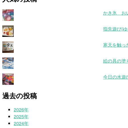
かき氷 お
指先遊び(ゆ
寒天を触っ
絵の具の塗
今日の水遊
過去の投稿
2026年
2025年
2024年