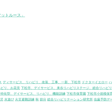
フットルース」
ス
ディサービス、リハビリ、改装、工事、一新、下松市
ドクターイエロー
ハ
ハビリ、お花見
下松市、デイサービス、来歩リハビリステージ、総合リハビリ
リ特化型、デイサービス、リハビリ、機能訓練
下松市保育園
下松市小規模保
児
水遊び
火災避難訓練
秋
節分
総合リハビリテーション研究所
虫歯予防デ