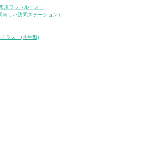
来歩フットルース」
周南リハ訪問ステーション）
テラス (共生型)