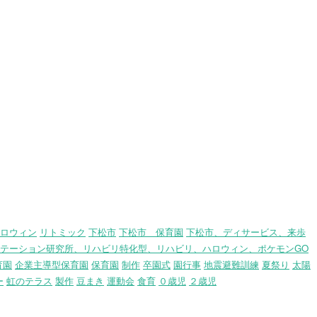
ロウィン
リトミック
下松市
下松市 保育園
下松市、ディサービス、来歩
テーション研究所、リハビリ特化型、リハビリ、ハロウィン、ポケモンGO
育園
企業主導型保育園
保育園
制作
卒園式
園行事
地震避難訓練
夏祭り
太陽
ー
虹のテラス
製作
豆まき
運動会
食育
０歳児
２歳児