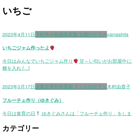
いちご
2023年4月11日
下松市小規模保育園 太陽のテラス
yamashita
いちごジャム作ったよ
今日はみんなでいちごジャム作り
甘～い匂いがお部屋中に
糖を入れ […]
2023年3月17日
企業主導型保育園 さくらのテラス
木村由貴子
フルーチェ作り（ゆきぐみ）
今日は食育の日
ゆきぐみさんは「フルーチェ作り」をしま
カテゴリー