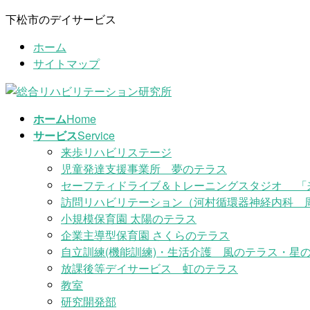
コ
ナ
下松市のデイサービス
ン
ビ
ホーム
テ
ゲ
サイトマップ
ン
ー
ツ
シ
に
ョ
移
ン
ホーム
Home
動
に
サービス
Service
移
来歩リハビリステージ
動
児童発達支援事業所 夢のテラス
セーフティドライブ＆トレーニングスタジオ 「
訪問リハビリテーション（河村循環器神経内科 
小規模保育園 太陽のテラス
企業主導型保育園 さくらのテラス
自立訓練(機能訓練)・生活介護 風のテラス・星の
放課後等デイサービス 虹のテラス
教室
研究開発部