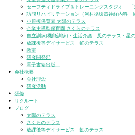
セーフティドライブ＆トレーニングスタジオ 「
訪問リハビリテーション（河村循環器神経内科 
小規模保育園 太陽のテラス
企業主導型保育園 さくらのテラス
自立訓練(機能訓練)・生活介護 風のテラス・星の
放課後等デイサービス 虹のテラス
教室
研究開発部
電子書籍出版
会社概要
会社理念
研究活動
研修
リクルート
ブログ
太陽のテラス
さくらのテラス
放課後等デイサービス 虹のテラス