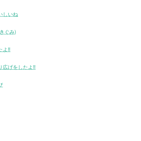
いしいね
きぐみ)
たよ‼
り広げをしたよ‼
び