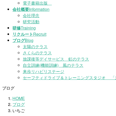
電子書籍出版
会社概要
Information
会社理念
研究活動
研修
Training
リクルート
Recruit
ブログ
Blog
太陽のテラス
さくらのテラス
放課後等デイサービス 虹のテラス
自立訓練(機能訓練) 風のテラス
来歩リハビリステージ
セーフティドライブ＆トレーニングスタジオ 「
ブログ
HOME
ブログ
いちご