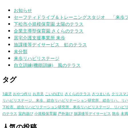
お知らせ
セーフティドライブ＆トレーニングスタジオ 「来歩
下松市小規模保育園 太陽のテラス
企業主導型保育園 さくらのテラス
居宅介護支援事業所 来歩
放課後等デイサービス 虹のテラス
未分類
来歩リハビリステージ
自立訓練(機能訓練) 風のテラス
タグ
1歳児
おやつ作り
お月見
こいのぼり
さくらのテラス
さつまいも
クリスマ
リハビリステージ、来歩、総合リハビリテーション研究所、総合リハ、リ
下松市、総合リハビリテーション研究所、来歩リハビリステージ、リハビ
のテラス
室内遊び
小規模保育園
戸外遊び
放課後等デイサービス
散歩
未満
人気の投稿