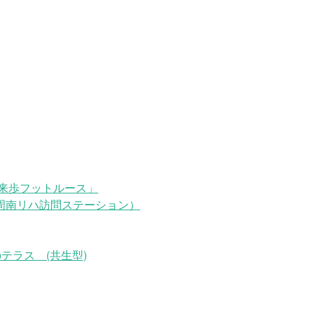
来歩フットルース」
周南リハ訪問ステーション）
テラス (共生型)