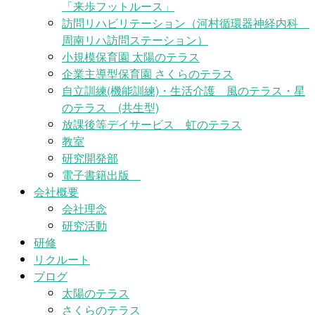
「来歩フットルース」
訪問リハビリテーション（河村循環器神経内科
周南リハ訪問ステーション）
小規模保育園 太陽のテラス
企業主導型保育園 さくらのテラス
自立訓練(機能訓練)・生活介護 風のテラス・星
のテラス (共生型)
放課後等デイサービス 虹のテラス
教室
研究開発部
電子書籍出版
会社概要
会社理念
研究活動
研修
リクルート
ブログ
太陽のテラス
さくらのテラス