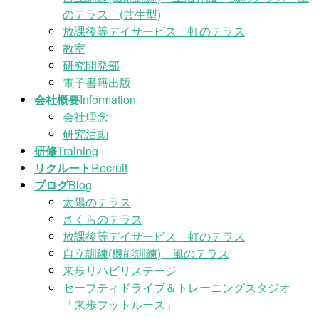
のテラス (共生型)
放課後等デイサービス 虹のテラス
教室
研究開発部
電子書籍出版
会社概要
Information
会社理念
研究活動
研修
Training
リクルート
Recruit
ブログ
Blog
太陽のテラス
さくらのテラス
放課後等デイサービス 虹のテラス
自立訓練(機能訓練) 風のテラス
来歩リハビリステージ
セーフティドライブ＆トレーニングスタジオ
「来歩フットルース」