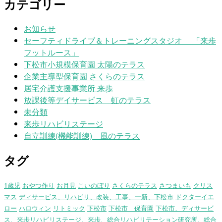
カテゴリー
お知らせ
セーフティドライブ＆トレーニングスタジオ 「来歩
フットルース」
下松市小規模保育園 太陽のテラス
企業主導型保育園 さくらのテラス
居宅介護支援事業所 来歩
放課後等デイサービス 虹のテラス
未分類
来歩リハビリステージ
自立訓練(機能訓練) 風のテラス
タグ
1歳児
おやつ作り
お月見
こいのぼり
さくらのテラス
さつまいも
クリス
マス
ディサービス、リハビリ、改装、工事、一新、下松市
ドクターイエ
ロー
ハロウィン
リトミック
下松市
下松市 保育園
下松市、ディサービ
ス、来歩リハビリステージ、来歩、総合リハビリテーション研究所、総合