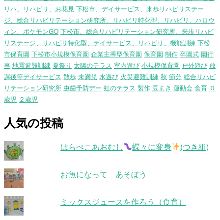
リハ、リハビリ、お花見
下松市、デイサービス、来歩リハビリステー
ジ、総合リハビリテーション研究所、リハビリ特化型、リハビリ、ハロウ
ィン、ポケモンGO
下松市、総合リハビリテーション研究所、来歩リハビ
リステージ、リハビリ特化型、デイサービス、リハビリ、機能訓練
下松
市保育園
下松市小規模保育園
企業主導型保育園
保育園
制作
卒園式
園行
事
地震避難訓練
夏祭り
太陽のテラス
室内遊び
小規模保育園
戸外遊び
放
課後等デイサービス
散歩
未満児
水遊び
火災避難訓練
秋
節分
総合リハビ
リテーション研究所
虫歯予防デー
虹のテラス
製作
豆まき
運動会
食育
０
歳児
２歳児
人気の投稿
はらぺこあおむし
蝶々に変身
(つき組)
お魚になって あそぼう
ミックスジュースを作ろう（食育）