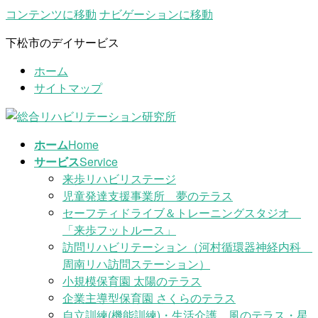
コンテンツに移動
ナビゲーションに移動
下松市のデイサービス
ホーム
サイトマップ
ホーム
Home
サービス
Service
来歩リハビリステージ
児童発達支援事業所 夢のテラス
セーフティドライブ＆トレーニングスタジオ
「来歩フットルース」
訪問リハビリテーション（河村循環器神経内科
周南リハ訪問ステーション）
小規模保育園 太陽のテラス
企業主導型保育園 さくらのテラス
自立訓練(機能訓練)・生活介護 風のテラス・星