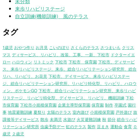
未分類
来歩リハビリステージ
自立訓練(機能訓練) 風のテラス
タグ
1歳児
おやつ作り
お月見
こいのぼり
さくらのテラス
さつまいも
クリス
マス
ディサービス、リハビリ、改装、工事、一新、下松市
ドクターイエ
ロー
ハロウィン
リトミック
下松市
下松市 保育園
下松市、ディサービ
ス、来歩リハビリステージ、来歩、総合リハビリテーション研究所、総合
リハ、リハビリ、お花見
下松市、デイサービス、来歩リハビリステー
ジ、総合リハビリテーション研究所、リハビリ特化型、リハビリ、ハロウ
ィン、ポケモンGO
下松市、総合リハビリテーション研究所、来歩リハビ
リステージ、リハビリ特化型、デイサービス、リハビリ、機能訓練
下松
市保育園
下松市小規模保育園
企業主導型保育園
保育園
制作
卒園式
園行
事
地震避難訓練
夏祭り
太陽のテラス
室内遊び
小規模保育園
戸外遊び
放
課後等デイサービス
散歩
未満児
水遊び
火災避難訓練
秋
節分
総合リハビ
リテーション研究所
虫歯予防デー
虹のテラス
製作
豆まき
運動会
食育
０
歳児
２歳児