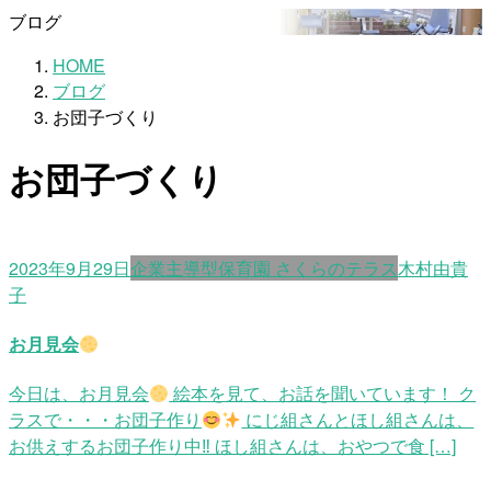
ブログ
HOME
ブログ
お団子づくり
お団子づくり
2023年9月29日
企業主導型保育園 さくらのテラス
木村由貴
子
お月見会
今日は、お月見会
絵本を見て、お話を聞いています！ ク
ラスで・・・お団子作り
にじ組さんとほし組さんは、
お供えするお団子作り中‼ ほし組さんは、おやつで食 […]