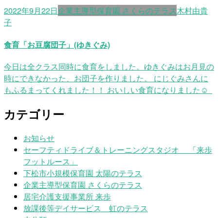
2022年9月22日
企業主導型保育園 さくらのテラス
木村由貴
子
食育「お豆腐団子」(ゆきぐみ)
今日は全クラス同時に食育をしました。ゆきぐみはお月見の
時にできなかった、お団子を作りました。 にじぐみさんに
もふるまってくれました！！ おいしい食育になりました☺
カテゴリー
お知らせ
セーフティドライブ＆トレーニングスタジオ 「来歩
フットルース」
下松市小規模保育園 太陽のテラス
企業主導型保育園 さくらのテラス
居宅介護支援事業所 来歩
放課後等デイサービス 虹のテラス