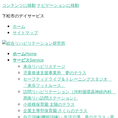
コンテンツに移動
ナビゲーションに移動
下松市のデイサービス
ホーム
サイトマップ
ホーム
Home
サービス
Service
来歩リハビリステージ
児童発達支援事業所 夢のテラス
セーフティドライブ＆トレーニングスタジオ
「来歩フットルース」
訪問リハビリテーション（河村循環器神経内科
周南リハ訪問ステーション）
小規模保育園 太陽のテラス
企業主導型保育園 さくらのテラス
自立訓練(機能訓練)・生活介護 風のテラス・星