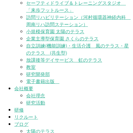
セーフティドライブ＆トレーニングスタジオ
「来歩フットルース」
訪問リハビリテーション（河村循環器神経内科
周南リハ訪問ステーション）
小規模保育園 太陽のテラス
企業主導型保育園 さくらのテラス
自立訓練(機能訓練)・生活介護 風のテラス・星
のテラス (共生型)
放課後等デイサービス 虹のテラス
教室
研究開発部
電子書籍出版
会社概要
会社理念
研究活動
研修
リクルート
ブログ
太陽のテラス