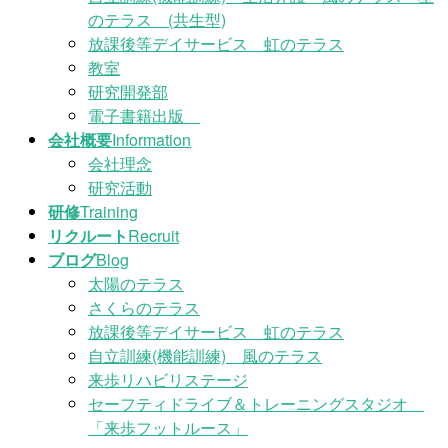
のテラス (共生型)
放課後等デイサービス 虹のテラス
教室
研究開発部
電子書籍出版
会社概要
Information
会社理念
研究活動
研修
Training
リクルート
Recruit
ブログ
Blog
太陽のテラス
さくらのテラス
放課後等デイサービス 虹のテラス
自立訓練(機能訓練) 風のテラス
来歩リハビリステージ
セーフティドライブ＆トレーニングスタジオ
「来歩フットルース」