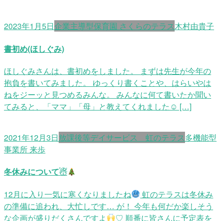
2023年1月5日
企業主導型保育園 さくらのテラス
木村由貴子
書初め(ほしぐみ)
ほしぐみさんは、書初めをしました。 まずは先生が今年の
抱負を書いてみました。 ゆっくり書くことや、はらいやは
ねをジーッと見つめるみんな。 みんなに何て書いたか聞い
てみると、「ママ」「母」と教えてくれました☺ […]
2021年12月3日
放課後等デイサービス 虹のテラス
多機能型
事業所 来歩
冬休みについて☃
12月に入り一気に寒くなりましたね
虹のテラスは冬休み
の準備に追われ、大忙しです… が！ 今年も何だか楽しそう
な企画が盛りだくさんですよ
♡ 順番に皆さんに予定表を