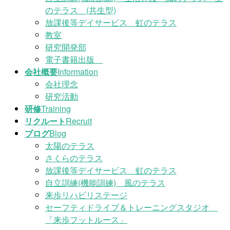
のテラス (共生型)
放課後等デイサービス 虹のテラス
教室
研究開発部
電子書籍出版
会社概要
Information
会社理念
研究活動
研修
Training
リクルート
Recruit
ブログ
Blog
太陽のテラス
さくらのテラス
放課後等デイサービス 虹のテラス
自立訓練(機能訓練) 風のテラス
来歩リハビリステージ
セーフティドライブ＆トレーニングスタジオ
「来歩フットルース」