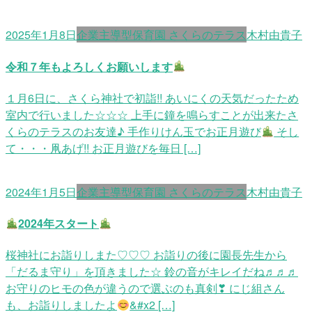
2025年1月8日
企業主導型保育園 さくらのテラス
木村由貴子
令和７年もよろしくお願いします
１月6日に、さくら神社で初詣!! あいにくの天気だったため
室内で行いました☆☆☆ 上手に鐘を鳴らすことが出来たさ
くらのテラスのお友達♪ 手作りけん玉でお正月遊び
そし
て・・・凧あげ!! お正月遊びを毎日 […]
2024年1月5日
企業主導型保育園 さくらのテラス
木村由貴子
2024年スタート
桜神社にお詣りしまた♡♡♡ お詣りの後に園長先生から
「だるま守り」を頂きました☆ 鈴の音がキレイだね♬♬♬
お守りのヒモの色が違うので選ぶのも真剣❣ にじ組さん
も、お詣りしましたよ
&#x2 […]