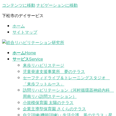
コンテンツに移動
ナビゲーションに移動
下松市のデイサービス
ホーム
サイトマップ
ホーム
Home
サービス
Service
来歩リハビリステージ
児童発達支援事業所 夢のテラス
セーフティドライブ＆トレーニングスタジオ
「来歩フットルース」
訪問リハビリテーション（河村循環器神経内科
周南リハ訪問ステーション）
小規模保育園 太陽のテラス
企業主導型保育園 さくらのテラス
自立訓練(機能訓練)・生活介護 風のテラス・星