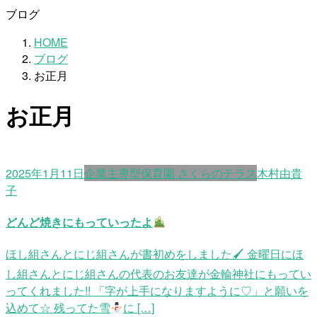
ブログ
HOME
ブログ
お正月
お正月
2025年1月11日
企業主導型保育園 さくらのテラス
木村由貴
子
どんど焼きにもっていったよ
ほし組さんとにじ組さんが書初めをしました🖌 金曜日にほ
し組さんとにじ組さんの代表のお友達が金輪神社にもってい
ってくれました!! 「字が上手になりますように♡」と願いを
込めて☆ 残ってた雪
に […]