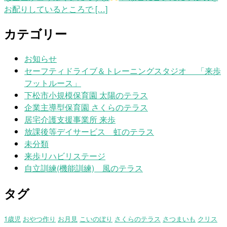
お配りしているところで […]
カテゴリー
お知らせ
セーフティドライブ＆トレーニングスタジオ 「来歩
フットルース」
下松市小規模保育園 太陽のテラス
企業主導型保育園 さくらのテラス
居宅介護支援事業所 来歩
放課後等デイサービス 虹のテラス
未分類
来歩リハビリステージ
自立訓練(機能訓練) 風のテラス
タグ
1歳児
おやつ作り
お月見
こいのぼり
さくらのテラス
さつまいも
クリス