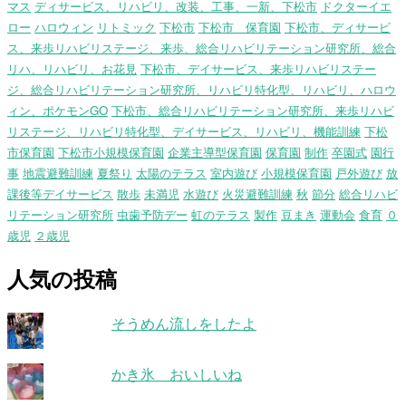
マス
ディサービス、リハビリ、改装、工事、一新、下松市
ドクターイエ
ロー
ハロウィン
リトミック
下松市
下松市 保育園
下松市、ディサービ
ス、来歩リハビリステージ、来歩、総合リハビリテーション研究所、総合
リハ、リハビリ、お花見
下松市、デイサービス、来歩リハビリステー
ジ、総合リハビリテーション研究所、リハビリ特化型、リハビリ、ハロウ
ィン、ポケモンGO
下松市、総合リハビリテーション研究所、来歩リハビ
リステージ、リハビリ特化型、デイサービス、リハビリ、機能訓練
下松
市保育園
下松市小規模保育園
企業主導型保育園
保育園
制作
卒園式
園行
事
地震避難訓練
夏祭り
太陽のテラス
室内遊び
小規模保育園
戸外遊び
放
課後等デイサービス
散歩
未満児
水遊び
火災避難訓練
秋
節分
総合リハビ
リテーション研究所
虫歯予防デー
虹のテラス
製作
豆まき
運動会
食育
０
歳児
２歳児
人気の投稿
そうめん流しをしたよ
かき氷 おいしいね