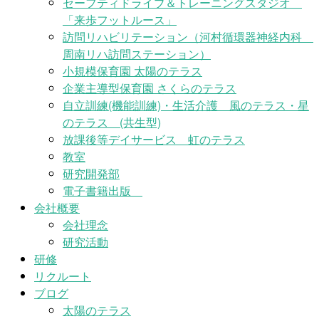
セーフティドライブ＆トレーニングスタジオ
「来歩フットルース」
訪問リハビリテーション（河村循環器神経内科
周南リハ訪問ステーション）
小規模保育園 太陽のテラス
企業主導型保育園 さくらのテラス
自立訓練(機能訓練)・生活介護 風のテラス・星
のテラス (共生型)
放課後等デイサービス 虹のテラス
教室
研究開発部
電子書籍出版
会社概要
会社理念
研究活動
研修
リクルート
ブログ
太陽のテラス