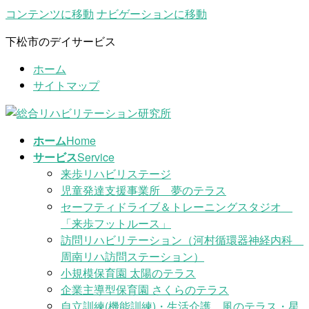
コンテンツに移動
ナビゲーションに移動
下松市のデイサービス
ホーム
サイトマップ
ホーム
Home
サービス
Service
来歩リハビリステージ
児童発達支援事業所 夢のテラス
セーフティドライブ＆トレーニングスタジオ
「来歩フットルース」
訪問リハビリテーション（河村循環器神経内科
周南リハ訪問ステーション）
小規模保育園 太陽のテラス
企業主導型保育園 さくらのテラス
自立訓練(機能訓練)・生活介護 風のテラス・星