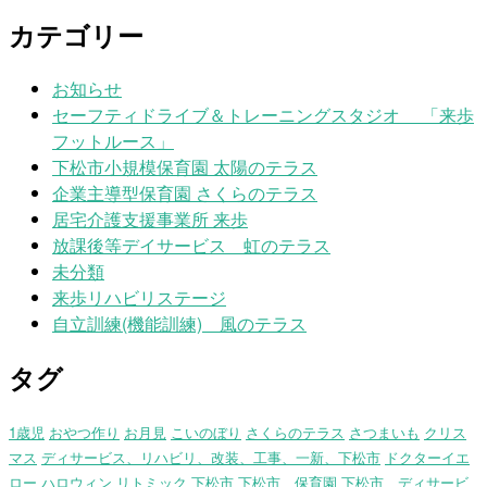
カテゴリー
お知らせ
セーフティドライブ＆トレーニングスタジオ 「来歩
フットルース」
下松市小規模保育園 太陽のテラス
企業主導型保育園 さくらのテラス
居宅介護支援事業所 来歩
放課後等デイサービス 虹のテラス
未分類
来歩リハビリステージ
自立訓練(機能訓練) 風のテラス
タグ
1歳児
おやつ作り
お月見
こいのぼり
さくらのテラス
さつまいも
クリス
マス
ディサービス、リハビリ、改装、工事、一新、下松市
ドクターイエ
ロー
ハロウィン
リトミック
下松市
下松市 保育園
下松市、ディサービ