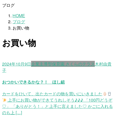
ブログ
HOME
ブログ
お買い物
お買い物
2024年10月9日
企業主導型保育園 さくらのテラス
木村由貴
子
おつかいできるかな？！ ほし組
カードをひいて、出たカードの物を買いにいきました
上手にお買い物ができてうれしそう♪♪♪ 「100円どうぞ
♡」 「ありがとう！」と上手に言えました♡ かごに入れる
のも上 […]