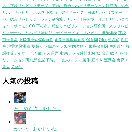
ス、来歩リハビリステージ、来歩、総合リハビリテーション研究所、総合
リハ、リハビリ、お花見
下松市、デイサービス、来歩リハビリステー
ジ、総合リハビリテーション研究所、リハビリ特化型、リハビリ、ハロウ
ィン、ポケモンGO
下松市、総合リハビリテーション研究所、来歩リハビ
リステージ、リハビリ特化型、デイサービス、リハビリ、機能訓練
下松
市保育園
下松市小規模保育園
企業主導型保育園
保育園
制作
卒園式
園行
事
地震避難訓練
夏祭り
太陽のテラス
室内遊び
小規模保育園
戸外遊び
放
課後等デイサービス
散歩
未満児
水遊び
火災避難訓練
秋
節分
総合リハビ
リテーション研究所
虫歯予防デー
虹のテラス
製作
豆まき
運動会
食育
０
歳児
２歳児
人気の投稿
そうめん流しをしたよ
かき氷 おいしいね