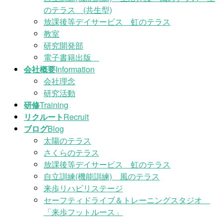
のテラス (共生型)
放課後等デイサービス 虹のテラス
教室
研究開発部
電子書籍出版
会社概要
Information
会社理念
研究活動
研修
Training
リクルート
Recruit
ブログ
Blog
太陽のテラス
さくらのテラス
放課後等デイサービス 虹のテラス
自立訓練(機能訓練) 風のテラス
来歩リハビリステージ
セーフティドライブ＆トレーニングスタジオ
「来歩フットルース」