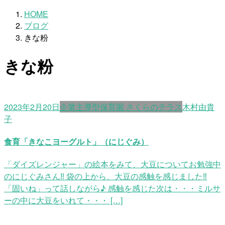
HOME
ブログ
きな粉
きな粉
2023年2月20日
企業主導型保育園 さくらのテラス
木村由貴
子
食育「きなこヨーグルト」（にじぐみ）
「ダイズレンジャー」の絵本をみて、大豆についてお勉強中
のにじぐみさん‼ 袋の上から、大豆の感触を感じました‼
「固いね」って話しながら♪ 感触を感じた次は・・・ミルサ
ーの中に大豆をいれて・・・ […]