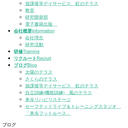
放課後等デイサービス 虹のテラス
教室
研究開発部
電子書籍出版
会社概要
Information
会社理念
研究活動
研修
Training
リクルート
Recruit
ブログ
Blog
太陽のテラス
さくらのテラス
放課後等デイサービス 虹のテラス
自立訓練(機能訓練) 風のテラス
来歩リハビリステージ
セーフティドライブ＆トレーニングスタジオ
「来歩フットルース」
ブログ