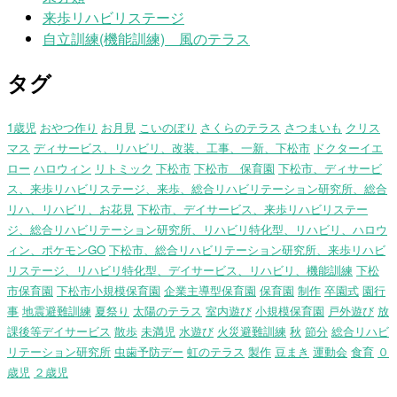
来歩リハビリステージ
自立訓練(機能訓練) 風のテラス
タグ
1歳児
おやつ作り
お月見
こいのぼり
さくらのテラス
さつまいも
クリス
マス
ディサービス、リハビリ、改装、工事、一新、下松市
ドクターイエ
ロー
ハロウィン
リトミック
下松市
下松市 保育園
下松市、ディサービ
ス、来歩リハビリステージ、来歩、総合リハビリテーション研究所、総合
リハ、リハビリ、お花見
下松市、デイサービス、来歩リハビリステー
ジ、総合リハビリテーション研究所、リハビリ特化型、リハビリ、ハロウ
ィン、ポケモンGO
下松市、総合リハビリテーション研究所、来歩リハビ
リステージ、リハビリ特化型、デイサービス、リハビリ、機能訓練
下松
市保育園
下松市小規模保育園
企業主導型保育園
保育園
制作
卒園式
園行
事
地震避難訓練
夏祭り
太陽のテラス
室内遊び
小規模保育園
戸外遊び
放
課後等デイサービス
散歩
未満児
水遊び
火災避難訓練
秋
節分
総合リハビ
リテーション研究所
虫歯予防デー
虹のテラス
製作
豆まき
運動会
食育
０
歳児
２歳児