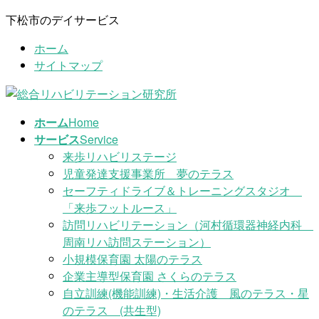
コ
ナ
下松市のデイサービス
ン
ビ
ホーム
テ
ゲ
サイトマップ
ン
ー
ツ
シ
に
ョ
移
ン
ホーム
Home
動
に
サービス
Service
移
来歩リハビリステージ
動
児童発達支援事業所 夢のテラス
セーフティドライブ＆トレーニングスタジオ
「来歩フットルース」
訪問リハビリテーション（河村循環器神経内科
周南リハ訪問ステーション）
小規模保育園 太陽のテラス
企業主導型保育園 さくらのテラス
自立訓練(機能訓練)・生活介護 風のテラス・星
のテラス (共生型)