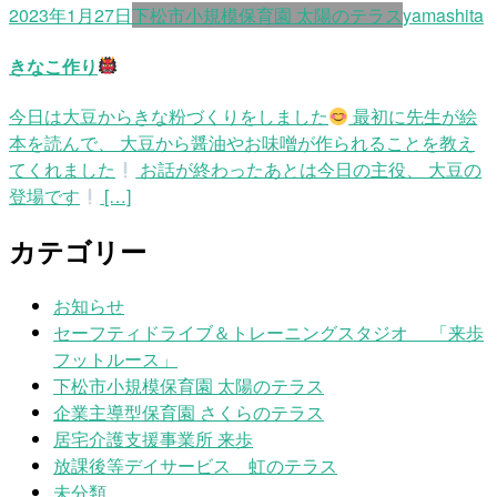
2023年1月27日
下松市小規模保育園 太陽のテラス
yamashita
きなこ作り
今日は大豆からきな粉づくりをしました
最初に先生が絵
本を読んで、 大豆から醤油やお味噌が作られることを教え
てくれました
お話が終わったあとは今日の主役、 大豆の
登場です
[…]
カテゴリー
お知らせ
セーフティドライブ＆トレーニングスタジオ 「来歩
フットルース」
下松市小規模保育園 太陽のテラス
企業主導型保育園 さくらのテラス
居宅介護支援事業所 来歩
放課後等デイサービス 虹のテラス
未分類