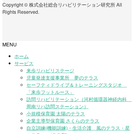
Copyright © 株式会社総合リハビリテーション研究所 All
Rights Reserved.
MENU
ホーム
サービス
来歩リハビリステージ
児童発達支援事業所 夢のテラス
セーフティドライブ＆トレーニングスタジオ
「来歩フットルース」
訪問リハビリテーション（河村循環器神経内科
周南リハ訪問ステーション）
小規模保育園 太陽のテラス
企業主導型保育園 さくらのテラス
自立訓練(機能訓練)・生活介護 風のテラス・星