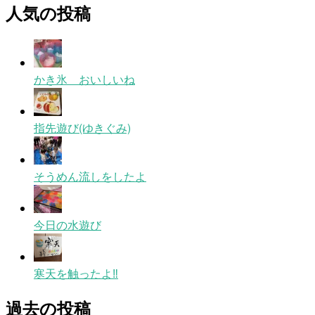
人気の投稿
かき氷 おいしいね
指先遊び(ゆきぐみ)
そうめん流しをしたよ
今日の水遊び
寒天を触ったよ‼
過去の投稿