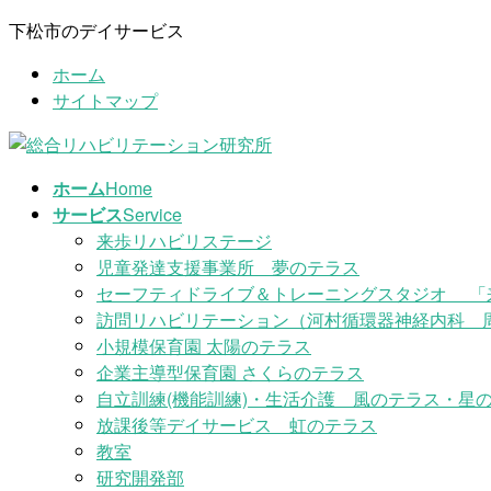
コ
ナ
下松市のデイサービス
ン
ビ
ホーム
テ
ゲ
サイトマップ
ン
ー
ツ
シ
に
ョ
移
ン
ホーム
Home
動
に
サービス
Service
移
来歩リハビリステージ
動
児童発達支援事業所 夢のテラス
セーフティドライブ＆トレーニングスタジオ 「
訪問リハビリテーション（河村循環器神経内科 
小規模保育園 太陽のテラス
企業主導型保育園 さくらのテラス
自立訓練(機能訓練)・生活介護 風のテラス・星の
放課後等デイサービス 虹のテラス
教室
研究開発部