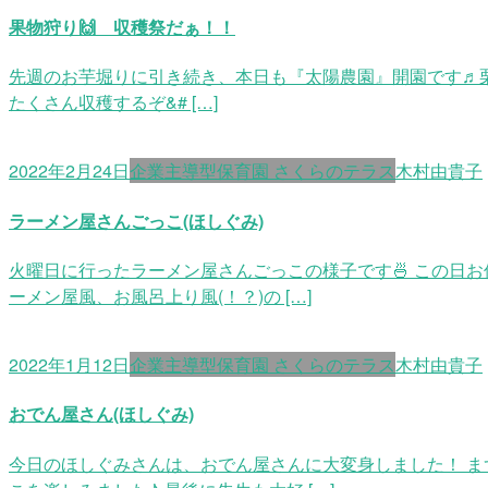
果物狩り🙌 収穫祭だぁ！！
先週のお芋堀りに引き続き、本日も『太陽農園』開園です♬栗
たくさん収穫するぞ&# […]
2022年2月24日
企業主導型保育園 さくらのテラス
木村由貴子
ラーメン屋さんごっこ(ほしぐみ)
火曜日に行ったラーメン屋さんごっこの様子です🍜 この日
ーメン屋風、お風呂上り風(！？)の […]
2022年1月12日
企業主導型保育園 さくらのテラス
木村由貴子
おでん屋さん(ほしぐみ)
今日のほしぐみさんは、おでん屋さんに大変身しました！ ま