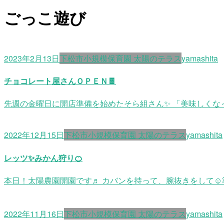
ごっこ遊び
2023年2月13日
下松市小規模保育園 太陽のテラス
yamashita
チョコレート屋さんＯＰＥＮ🍫
先週の金曜日に開店準備を始めたそら組さん✨ 「美味しくな～
2022年12月15日
下松市小規模保育園 太陽のテラス
yamashita
レッツ✨みかん狩り🍊
本日！太陽農園開園です♬ カバンを持って、腕抜きをして☺準備
2022年11月16日
下松市小規模保育園 太陽のテラス
yamashita