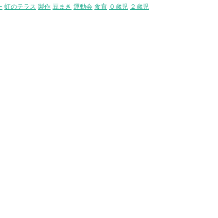
ー
虹のテラス
製作
豆まき
運動会
食育
０歳児
２歳児