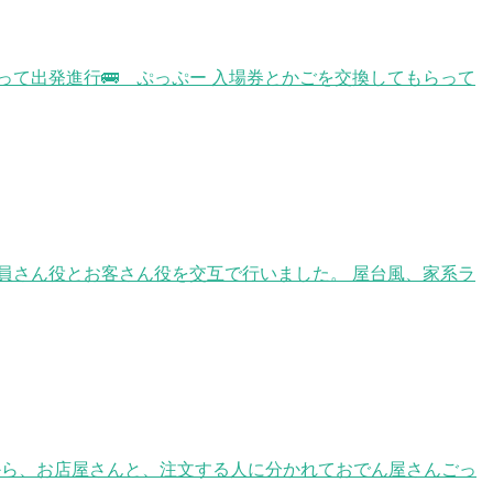
て出発進行🚌 ぷっぷー 入場券とかごを交換してもらって
店員さん役とお客さん役を交互で行いました。 屋台風、家系ラ
から、お店屋さんと、注文する人に分かれておでん屋さんごっ