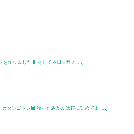
りました🍫 そして本日✨開店 […]
タンゴトン🚋 獲ったみかんは箱に詰めて出 […]