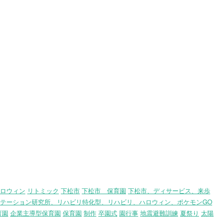
ロウィン
リトミック
下松市
下松市 保育園
下松市、ディサービス、来歩
テーション研究所、リハビリ特化型、リハビリ、ハロウィン、ポケモンGO
育園
企業主導型保育園
保育園
制作
卒園式
園行事
地震避難訓練
夏祭り
太陽