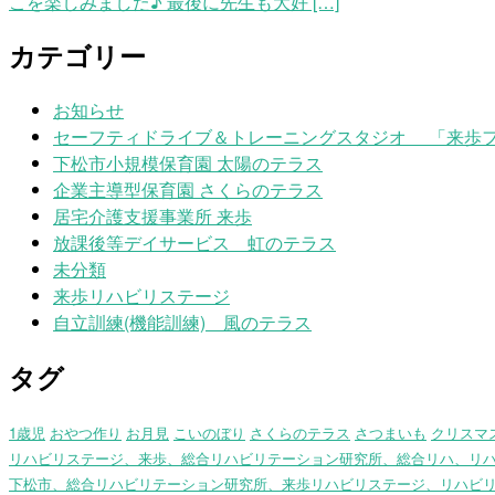
こを楽しみました♪ 最後に先生も大好 […]
カテゴリー
お知らせ
セーフティドライブ＆トレーニングスタジオ 「来歩
下松市小規模保育園 太陽のテラス
企業主導型保育園 さくらのテラス
居宅介護支援事業所 来歩
放課後等デイサービス 虹のテラス
未分類
来歩リハビリステージ
自立訓練(機能訓練) 風のテラス
タグ
1歳児
おやつ作り
お月見
こいのぼり
さくらのテラス
さつまいも
クリスマ
リハビリステージ、来歩、総合リハビリテーション研究所、総合リハ、リ
下松市、総合リハビリテーション研究所、来歩リハビリステージ、リハビ