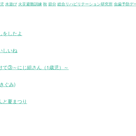
児
水遊び
火災避難訓練
秋
節分
総合リハビリテーション研究所
虫歯予防デ
しをしたよ
いしいね
けて③～にじ組さん（1歳児）～
きぐみ)
んと夏まつり