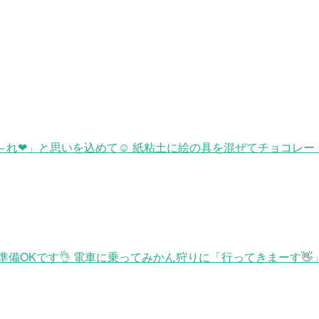
れ❤」と思いを込めて☺ 紙粘土に絵の具を混ぜてチョコレートを作
OKです👌 電車に乗ってみかん狩りに「行ってきまーす👋」ガ