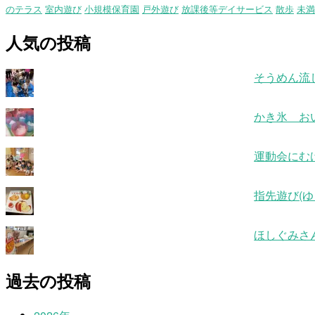
のテラス
室内遊び
小規模保育園
戸外遊び
放課後等デイサービス
散歩
未満
人気の投稿
そうめん流
かき氷 お
運動会にむ
指先遊び(ゆ
ほしぐみさ
過去の投稿