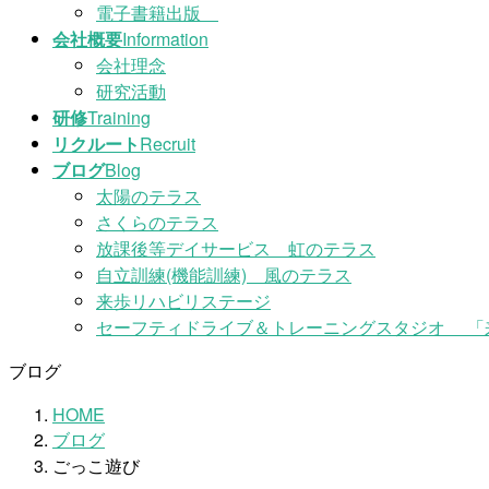
電子書籍出版
会社概要
Information
会社理念
研究活動
研修
Training
リクルート
Recruit
ブログ
Blog
太陽のテラス
さくらのテラス
放課後等デイサービス 虹のテラス
自立訓練(機能訓練) 風のテラス
来歩リハビリステージ
セーフティドライブ＆トレーニングスタジオ 「
ブログ
HOME
ブログ
ごっこ遊び