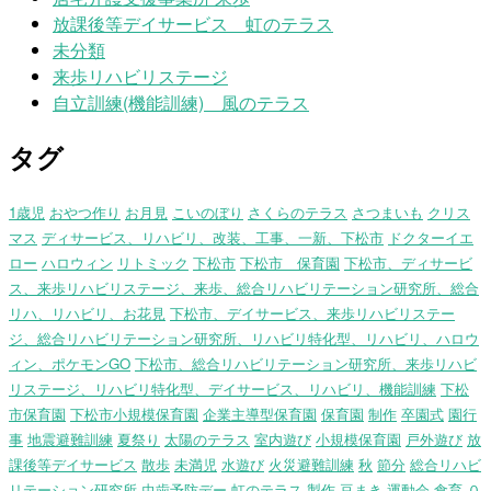
放課後等デイサービス 虹のテラス
未分類
来歩リハビリステージ
自立訓練(機能訓練) 風のテラス
タグ
1歳児
おやつ作り
お月見
こいのぼり
さくらのテラス
さつまいも
クリス
マス
ディサービス、リハビリ、改装、工事、一新、下松市
ドクターイエ
ロー
ハロウィン
リトミック
下松市
下松市 保育園
下松市、ディサービ
ス、来歩リハビリステージ、来歩、総合リハビリテーション研究所、総合
リハ、リハビリ、お花見
下松市、デイサービス、来歩リハビリステー
ジ、総合リハビリテーション研究所、リハビリ特化型、リハビリ、ハロウ
ィン、ポケモンGO
下松市、総合リハビリテーション研究所、来歩リハビ
リステージ、リハビリ特化型、デイサービス、リハビリ、機能訓練
下松
市保育園
下松市小規模保育園
企業主導型保育園
保育園
制作
卒園式
園行
事
地震避難訓練
夏祭り
太陽のテラス
室内遊び
小規模保育園
戸外遊び
放
課後等デイサービス
散歩
未満児
水遊び
火災避難訓練
秋
節分
総合リハビ
リテーション研究所
虫歯予防デー
虹のテラス
製作
豆まき
運動会
食育
０