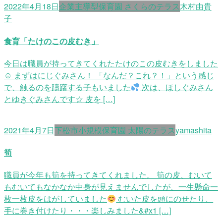
2022年4月18日
企業主導型保育園 さくらのテラス
木村由貴
子
食育「たけのこの皮むき」
今日は職員が持ってきてくれたたけのこの皮むきをしました
☺ まずはにじぐみさん！ 「なんだ？これ？！」という感じ
で、触るのを躊躇する子もいました
次は、ほしぐみさん
とゆきぐみさんです☆ 皮を […]
2021年4月7日
下松市小規模保育園 太陽のテラス
yamashita
筍
職員が今年も筍を持ってきてくれました。 筍の皮、むいて
もむいてもなかなか中身が見えませんでしたが、一生懸命一
枚一枚皮をはがしていました
むいた皮を頭にのせたり、
手に巻き付けたり・・・楽しみました&#x1 […]