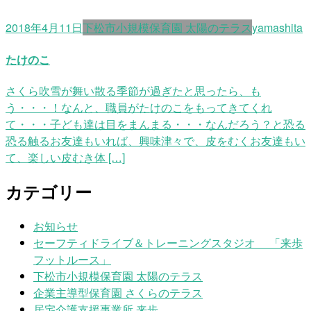
2018年4月11日
下松市小規模保育園 太陽のテラス
yamashita
たけのこ
さくら吹雪が舞い散る季節が過ぎたと思ったら、も
う・・・！なんと、職員がたけのこをもってきてくれ
て・・・子ども達は目をまんまる・・・なんだろう？と恐る
恐る触るお友達もいれば、興味津々で、皮をむくお友達もい
て、楽しい皮むき体 […]
カテゴリー
お知らせ
セーフティドライブ＆トレーニングスタジオ 「来歩
フットルース」
下松市小規模保育園 太陽のテラス
企業主導型保育園 さくらのテラス
居宅介護支援事業所 来歩