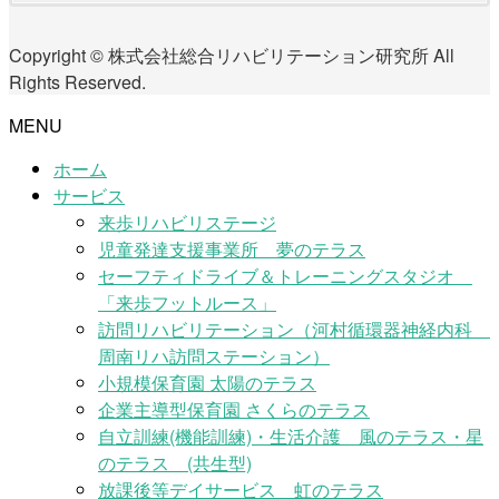
Copyright © 株式会社総合リハビリテーション研究所 All
Rights Reserved.
MENU
ホーム
サービス
来歩リハビリステージ
児童発達支援事業所 夢のテラス
セーフティドライブ＆トレーニングスタジオ
「来歩フットルース」
訪問リハビリテーション（河村循環器神経内科
周南リハ訪問ステーション）
小規模保育園 太陽のテラス
企業主導型保育園 さくらのテラス
自立訓練(機能訓練)・生活介護 風のテラス・星
のテラス (共生型)
放課後等デイサービス 虹のテラス