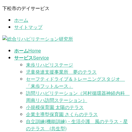
コ
ナ
下松市のデイサービス
ン
ビ
ホーム
テ
ゲ
サイトマップ
ン
ー
ツ
シ
に
ョ
移
ン
ホーム
Home
動
に
サービス
Service
移
来歩リハビリステージ
動
児童発達支援事業所 夢のテラス
セーフティドライブ＆トレーニングスタジオ
「来歩フットルース」
訪問リハビリテーション（河村循環器神経内科
周南リハ訪問ステーション）
小規模保育園 太陽のテラス
企業主導型保育園 さくらのテラス
自立訓練(機能訓練)・生活介護 風のテラス・星
のテラス (共生型)