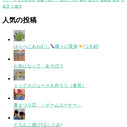
歳児
２歳児
人気の投稿
はらぺこあおむし
蝶々に変身
(つき組)
お魚になって あそぼう
ミックスジュースを作ろう（食育）
夏まつり② ～ゲームコーナー～
どろんこ遊び(ほしぐみ)