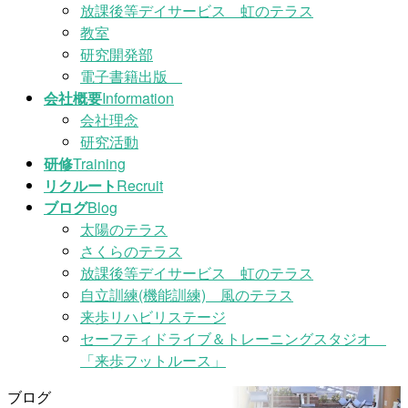
放課後等デイサービス 虹のテラス
教室
研究開発部
電子書籍出版
会社概要
Information
会社理念
研究活動
研修
Training
リクルート
Recruit
ブログ
Blog
太陽のテラス
さくらのテラス
放課後等デイサービス 虹のテラス
自立訓練(機能訓練) 風のテラス
来歩リハビリステージ
セーフティドライブ＆トレーニングスタジオ
「来歩フットルース」
ブログ