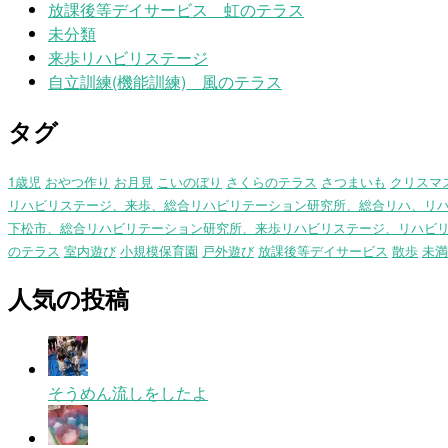
放課後等デイサービス 虹のテラス
未分類
来歩リハビリステージ
自立訓練(機能訓練) 風のテラス
タグ
1歳児
おやつ作り
お月見
こいのぼり
さくらのテラス
さつまいも
クリスマ
リハビリステージ、来歩、総合リハビリテーション研究所、総合リハ、リ
下松市、総合リハビリテーション研究所、来歩リハビリステージ、リハビ
のテラス
室内遊び
小規模保育園
戸外遊び
放課後等デイサービス
散歩
未満
人気の投稿
そうめん流しをしたよ