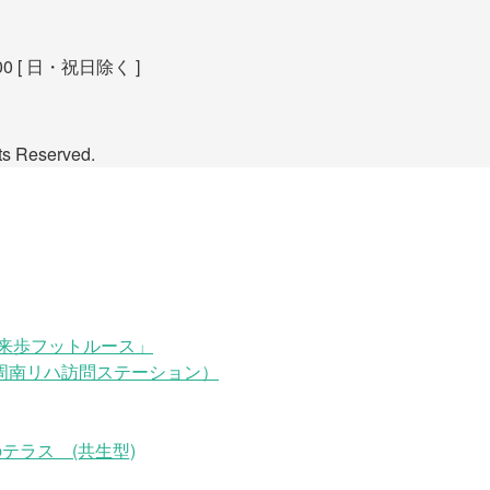
00 [ 日・祝日除く ]
Reserved.
来歩フットルース」
周南リハ訪問ステーション）
テラス (共生型)