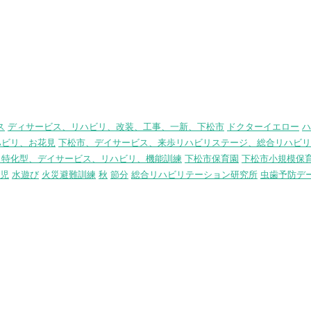
ス
ディサービス、リハビリ、改装、工事、一新、下松市
ドクターイエロー
ハ
ハビリ、お花見
下松市、デイサービス、来歩リハビリステージ、総合リハビリ
リ特化型、デイサービス、リハビリ、機能訓練
下松市保育園
下松市小規模保
児
水遊び
火災避難訓練
秋
節分
総合リハビリテーション研究所
虫歯予防デ