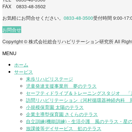
FAX 0833-48-3502
お気軽にお問合せください。
0833-48-3500
受付時間 9:00-17:
お問合せ
Copyright © 株式会社総合リハビリテーション研究所 All Rights 
MENU
ホーム
サービス
来歩リハビリステージ
児童発達支援事業所 夢のテラス
セーフティドライブ＆トレーニングスタジオ 「
訪問リハビリテーション（河村循環器神経内科 
小規模保育園 太陽のテラス
企業主導型保育園 さくらのテラス
自立訓練(機能訓練)・生活介護 風のテラス・星の
放課後等デイサービス 虹のテラス