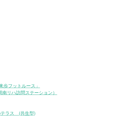
来歩フットルース」
周南リハ訪問ステーション）
テラス (共生型)