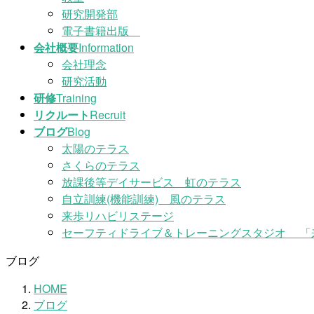
研究開発部
電子書籍出版
会社概要
Information
会社理念
研究活動
研修
Training
リクルート
Recruit
ブログ
Blog
太陽のテラス
さくらのテラス
放課後等デイサービス 虹のテラス
自立訓練(機能訓練) 風のテラス
来歩リハビリステージ
セーフティドライブ＆トレーニングスタジオ 「
ブログ
HOME
ブログ