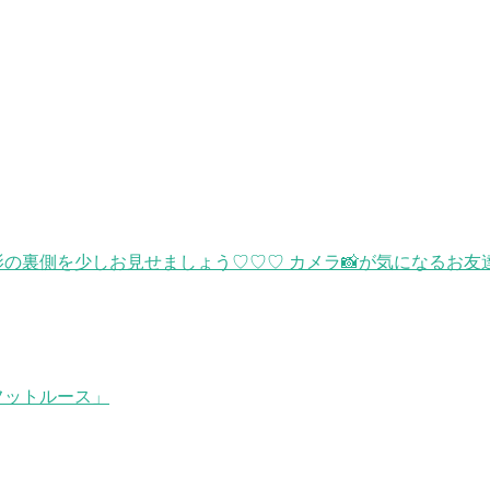
側を少しお見せましょう♡♡♡ カメラ📸が気になるお友達‼ カ
フットルース」