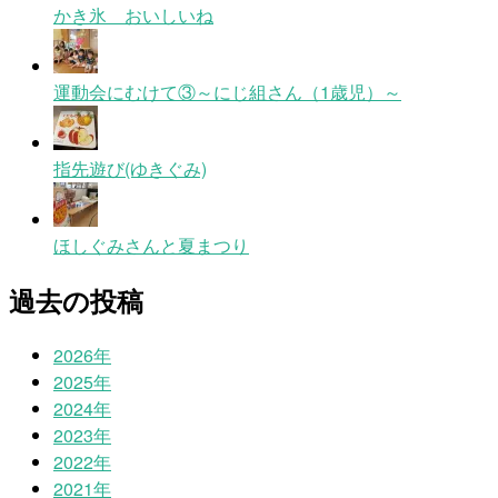
かき氷 おいしいね
運動会にむけて③～にじ組さん（1歳児）～
指先遊び(ゆきぐみ)
ほしぐみさんと夏まつり
過去の投稿
2026年
2025年
2024年
2023年
2022年
2021年