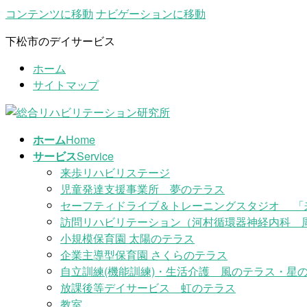
コンテンツに移動
ナビゲーションに移動
下松市のデイサービス
ホーム
サイトマップ
ホーム
Home
サービス
Service
来歩リハビリステージ
児童発達支援事業所 夢のテラス
セーフティドライブ＆トレーニングスタジオ 「
訪問リハビリテーション（河村循環器神経内科 
小規模保育園 太陽のテラス
企業主導型保育園 さくらのテラス
自立訓練(機能訓練)・生活介護 風のテラス・星の
放課後等デイサービス 虹のテラス
教室