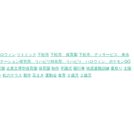
ロウィン
リトミック
下松市
下松市 保育園
下松市、ディサービス、来歩
テーション研究所、リハビリ特化型、リハビリ、ハロウィン、ポケモンGO
育園
企業主導型保育園
保育園
制作
卒園式
園行事
地震避難訓練
夏祭り
太陽
ー
虹のテラス
製作
豆まき
運動会
食育
０歳児
２歳児