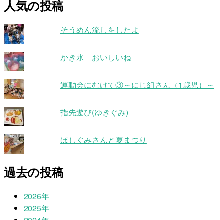
人気の投稿
そうめん流しをしたよ
かき氷 おいしいね
運動会にむけて③～にじ組さん（1歳児）～
指先遊び(ゆきぐみ)
ほしぐみさんと夏まつり
過去の投稿
2026年
2025年
2024年