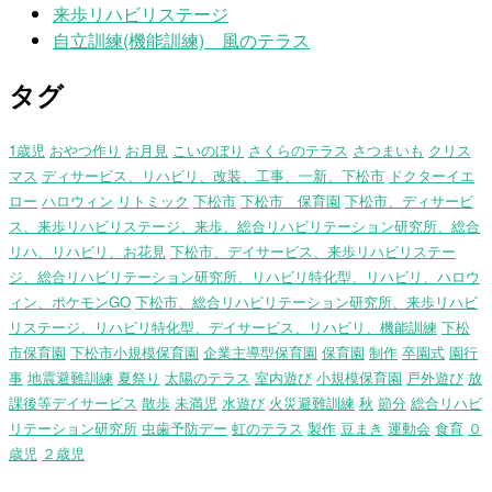
来歩リハビリステージ
自立訓練(機能訓練) 風のテラス
タグ
1歳児
おやつ作り
お月見
こいのぼり
さくらのテラス
さつまいも
クリス
マス
ディサービス、リハビリ、改装、工事、一新、下松市
ドクターイエ
ロー
ハロウィン
リトミック
下松市
下松市 保育園
下松市、ディサービ
ス、来歩リハビリステージ、来歩、総合リハビリテーション研究所、総合
リハ、リハビリ、お花見
下松市、デイサービス、来歩リハビリステー
ジ、総合リハビリテーション研究所、リハビリ特化型、リハビリ、ハロウ
ィン、ポケモンGO
下松市、総合リハビリテーション研究所、来歩リハビ
リステージ、リハビリ特化型、デイサービス、リハビリ、機能訓練
下松
市保育園
下松市小規模保育園
企業主導型保育園
保育園
制作
卒園式
園行
事
地震避難訓練
夏祭り
太陽のテラス
室内遊び
小規模保育園
戸外遊び
放
課後等デイサービス
散歩
未満児
水遊び
火災避難訓練
秋
節分
総合リハビ
リテーション研究所
虫歯予防デー
虹のテラス
製作
豆まき
運動会
食育
０
歳児
２歳児