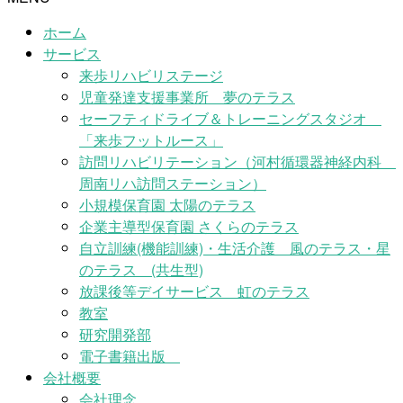
ホーム
サービス
来歩リハビリステージ
児童発達支援事業所 夢のテラス
セーフティドライブ＆トレーニングスタジオ
「来歩フットルース」
訪問リハビリテーション（河村循環器神経内科
周南リハ訪問ステーション）
小規模保育園 太陽のテラス
企業主導型保育園 さくらのテラス
自立訓練(機能訓練)・生活介護 風のテラス・星
のテラス (共生型)
放課後等デイサービス 虹のテラス
教室
研究開発部
電子書籍出版
会社概要
会社理念