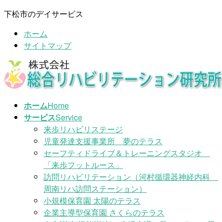
コ
ナ
下松市のデイサービス
ン
ビ
ホーム
テ
ゲ
サイトマップ
ン
ー
ツ
シ
に
ョ
移
ン
動
に
ホーム
Home
移
サービス
Service
動
来歩リハビリステージ
児童発達支援事業所 夢のテラス
セーフティドライブ＆トレーニングスタジオ
「来歩フットルース」
訪問リハビリテーション（河村循環器神経内科
周南リハ訪問ステーション）
小規模保育園 太陽のテラス
企業主導型保育園 さくらのテラス