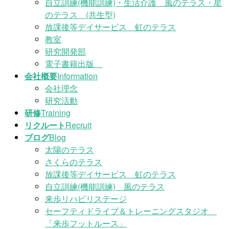
自立訓練(機能訓練)・生活介護 風のテラス・星
のテラス (共生型)
放課後等デイサービス 虹のテラス
教室
研究開発部
電子書籍出版
会社概要
Information
会社理念
研究活動
研修
Training
リクルート
Recruit
ブログ
Blog
太陽のテラス
さくらのテラス
放課後等デイサービス 虹のテラス
自立訓練(機能訓練) 風のテラス
来歩リハビリステージ
セーフティドライブ＆トレーニングスタジオ
「来歩フットルース」