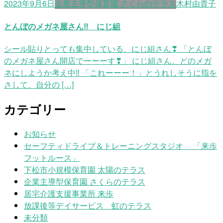
2023年9月6日
企業主導型保育園 さくらのテラス
木村由貴子
とんぼのメガネ屋さん‼ にじ組
シール貼りとっても集中している、にじ組さん❣ 「とんぼ
のメガネ屋さん開店でーーーす❣」 にじ組さん、どのメガ
ネにしようか考え中‼ 「これーーー！」とうれしそうに指を
さして、自分の […]
カテゴリー
お知らせ
セーフティドライブ＆トレーニングスタジオ 「来歩
フットルース」
下松市小規模保育園 太陽のテラス
企業主導型保育園 さくらのテラス
居宅介護支援事業所 来歩
放課後等デイサービス 虹のテラス
未分類