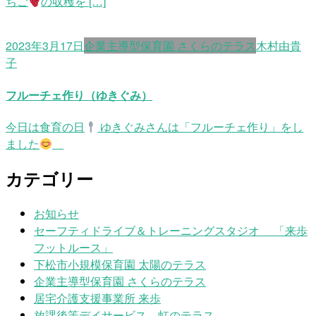
ちご
の収穫を […]
2023年3月17日
企業主導型保育園 さくらのテラス
木村由貴
子
フルーチェ作り（ゆきぐみ）
今日は食育の日
ゆきぐみさんは「フルーチェ作り」をし
ました
カテゴリー
お知らせ
セーフティドライブ＆トレーニングスタジオ 「来歩
フットルース」
下松市小規模保育園 太陽のテラス
企業主導型保育園 さくらのテラス
居宅介護支援事業所 来歩
放課後等デイサービス 虹のテラス