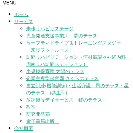
MENU
ホーム
サービス
来歩リハビリステージ
児童発達支援事業所 夢のテラス
セーフティドライブ＆トレーニングスタジオ
「来歩フットルース」
訪問リハビリテーション（河村循環器神経内科
周南リハ訪問ステーション）
小規模保育園 太陽のテラス
企業主導型保育園 さくらのテラス
自立訓練(機能訓練)・生活介護 風のテラス・星
のテラス (共生型)
放課後等デイサービス 虹のテラス
教室
研究開発部
電子書籍出版
会社概要