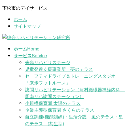
コ
ナ
下松市のデイサービス
ン
ビ
ホーム
テ
ゲ
サイトマップ
ン
ー
ツ
シ
に
ョ
移
ン
ホーム
Home
動
に
サービス
Service
移
来歩リハビリステージ
動
児童発達支援事業所 夢のテラス
セーフティドライブ＆トレーニングスタジオ
「来歩フットルース」
訪問リハビリテーション（河村循環器神経内科
周南リハ訪問ステーション）
小規模保育園 太陽のテラス
企業主導型保育園 さくらのテラス
自立訓練(機能訓練)・生活介護 風のテラス・星
のテラス (共生型)