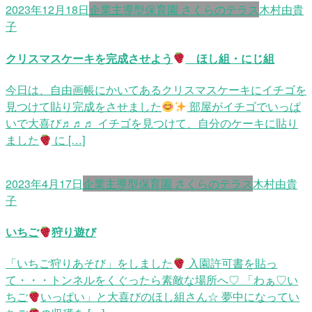
2023年12月18日
企業主導型保育園 さくらのテラス
木村由貴
子
クリスマスケーキを完成させよう
ほし組・にじ組
今日は、自由画帳にかいてあるクリスマスケーキにイチゴを
見つけて貼り完成をさせました
部屋がイチゴでいっぱ
いで大喜び♬♬♬ イチゴを見つけて、自分のケーキに貼り
ました
に […]
2023年4月17日
企業主導型保育園 さくらのテラス
木村由貴
子
いちご
狩り遊び
「いちご狩りあそび」をしました
入園許可書を貼っ
て・・・トンネルをくぐったら素敵な場所へ♡ 「わぁ♡い
ちご
いっぱい」と大喜びのほし組さん☆ 夢中になってい