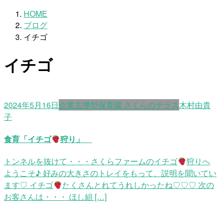
HOME
ブログ
イチゴ
イチゴ
2024年5月16日
企業主導型保育園 さくらのテラス
木村由貴
子
食育「イチゴ
狩り」
トンネルを抜けて・・・さくらファームのイチゴ
狩りへ
ようこそ♪ 好みの大きさのトレイをもって、説明を聞いてい
ます♡ イチゴ
たくさんとれてうれしかったね♡♡♡ 次の
お客さんは・・・ ほし組 […]