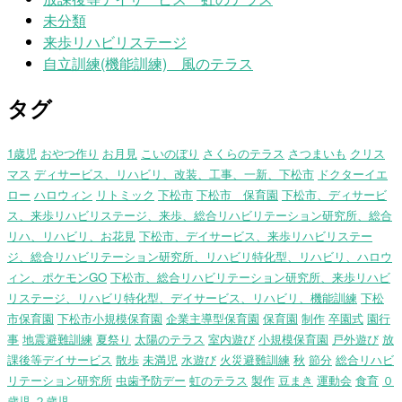
未分類
来歩リハビリステージ
自立訓練(機能訓練) 風のテラス
タグ
1歳児
おやつ作り
お月見
こいのぼり
さくらのテラス
さつまいも
クリス
マス
ディサービス、リハビリ、改装、工事、一新、下松市
ドクターイエ
ロー
ハロウィン
リトミック
下松市
下松市 保育園
下松市、ディサービ
ス、来歩リハビリステージ、来歩、総合リハビリテーション研究所、総合
リハ、リハビリ、お花見
下松市、デイサービス、来歩リハビリステー
ジ、総合リハビリテーション研究所、リハビリ特化型、リハビリ、ハロウ
ィン、ポケモンGO
下松市、総合リハビリテーション研究所、来歩リハビ
リステージ、リハビリ特化型、デイサービス、リハビリ、機能訓練
下松
市保育園
下松市小規模保育園
企業主導型保育園
保育園
制作
卒園式
園行
事
地震避難訓練
夏祭り
太陽のテラス
室内遊び
小規模保育園
戸外遊び
放
課後等デイサービス
散歩
未満児
水遊び
火災避難訓練
秋
節分
総合リハビ
リテーション研究所
虫歯予防デー
虹のテラス
製作
豆まき
運動会
食育
０
歳児
２歳児