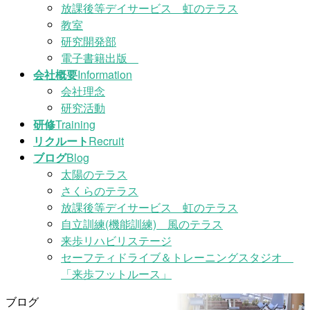
放課後等デイサービス 虹のテラス
教室
研究開発部
電子書籍出版
会社概要
Information
会社理念
研究活動
研修
Training
リクルート
Recruit
ブログ
Blog
太陽のテラス
さくらのテラス
放課後等デイサービス 虹のテラス
自立訓練(機能訓練) 風のテラス
来歩リハビリステージ
セーフティドライブ＆トレーニングスタジオ
「来歩フットルース」
ブログ