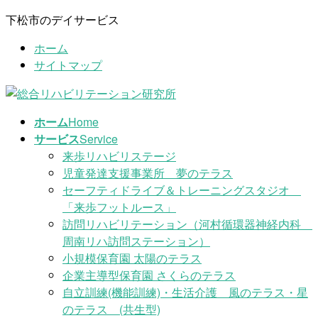
コ
ナ
下松市のデイサービス
ン
ビ
ホーム
テ
ゲ
サイトマップ
ン
ー
ツ
シ
に
ョ
移
ン
ホーム
Home
動
に
サービス
Service
移
来歩リハビリステージ
動
児童発達支援事業所 夢のテラス
セーフティドライブ＆トレーニングスタジオ
「来歩フットルース」
訪問リハビリテーション（河村循環器神経内科
周南リハ訪問ステーション）
小規模保育園 太陽のテラス
企業主導型保育園 さくらのテラス
自立訓練(機能訓練)・生活介護 風のテラス・星
のテラス (共生型)