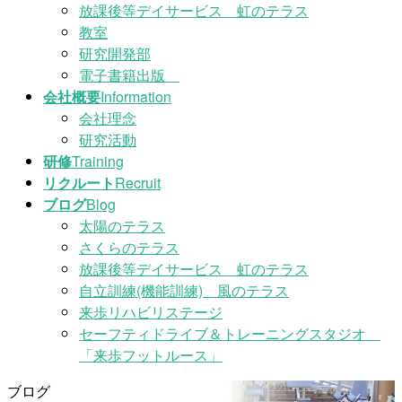
放課後等デイサービス 虹のテラス
教室
研究開発部
電子書籍出版
会社概要
Information
会社理念
研究活動
研修
Training
リクルート
Recruit
ブログ
Blog
太陽のテラス
さくらのテラス
放課後等デイサービス 虹のテラス
自立訓練(機能訓練) 風のテラス
来歩リハビリステージ
セーフティドライブ＆トレーニングスタジオ
「来歩フットルース」
ブログ