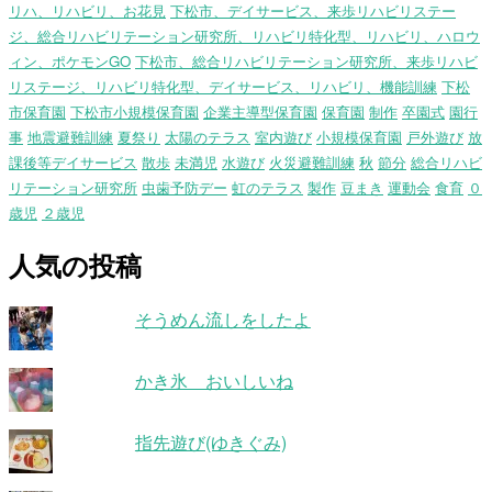
リハ、リハビリ、お花見
下松市、デイサービス、来歩リハビリステー
ジ、総合リハビリテーション研究所、リハビリ特化型、リハビリ、ハロウ
ィン、ポケモンGO
下松市、総合リハビリテーション研究所、来歩リハビ
リステージ、リハビリ特化型、デイサービス、リハビリ、機能訓練
下松
市保育園
下松市小規模保育園
企業主導型保育園
保育園
制作
卒園式
園行
事
地震避難訓練
夏祭り
太陽のテラス
室内遊び
小規模保育園
戸外遊び
放
課後等デイサービス
散歩
未満児
水遊び
火災避難訓練
秋
節分
総合リハビ
リテーション研究所
虫歯予防デー
虹のテラス
製作
豆まき
運動会
食育
０
歳児
２歳児
人気の投稿
そうめん流しをしたよ
かき氷 おいしいね
指先遊び(ゆきぐみ)