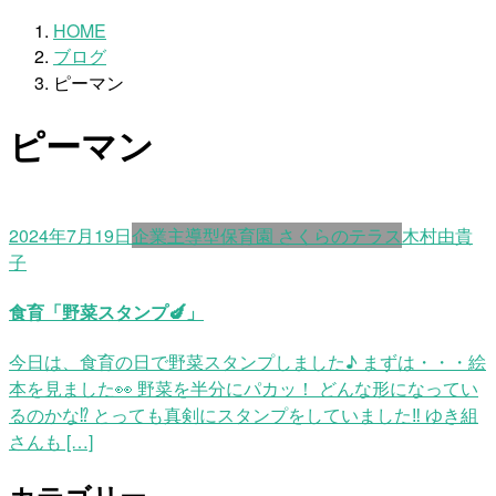
HOME
ブログ
ピーマン
ピーマン
2024年7月19日
企業主導型保育園 さくらのテラス
木村由貴
子
食育「野菜スタンプ🍆」
今日は、食育の日で野菜スタンプしました♪ まずは・・・絵
本を見ました👀 野菜を半分にパカッ！ どんな形になってい
るのかな⁉ とっても真剣にスタンプをしていました‼ ゆき組
さんも […]