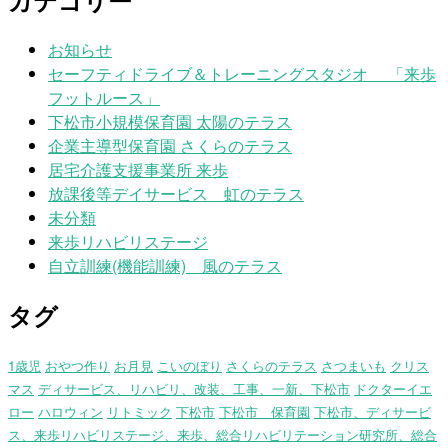
カテゴリー
お知らせ
セーフティドライブ＆トレーニングスタジオ 「来歩
フットルース」
下松市小規模保育園 太陽のテラス
企業主導型保育園 さくらのテラス
居宅介護支援事業所 来歩
放課後等デイサービス 虹のテラス
未分類
来歩リハビリステージ
自立訓練(機能訓練) 風のテラス
タグ
1歳児
おやつ作り
お月見
こいのぼり
さくらのテラス
さつまいも
クリス
マス
ディサービス、リハビリ、改装、工事、一新、下松市
ドクターイエ
ロー
ハロウィン
リトミック
下松市
下松市 保育園
下松市、ディサービ
ス、来歩リハビリステージ、来歩、総合リハビリテーション研究所、総合