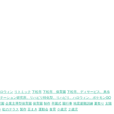
ロウィン
リトミック
下松市
下松市 保育園
下松市、ディサービス、来歩
テーション研究所、リハビリ特化型、リハビリ、ハロウィン、ポケモンGO
育園
企業主導型保育園
保育園
制作
卒園式
園行事
地震避難訓練
夏祭り
太陽
ー
虹のテラス
製作
豆まき
運動会
食育
０歳児
２歳児