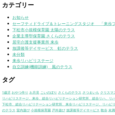
カテゴリー
お知らせ
セーフティドライブ＆トレーニングスタジオ 「来歩
下松市小規模保育園 太陽のテラス
企業主導型保育園 さくらのテラス
居宅介護支援事業所 来歩
放課後等デイサービス 虹のテラス
未分類
来歩リハビリステージ
自立訓練(機能訓練) 風のテラス
タグ
1歳児
おやつ作り
お月見
こいのぼり
さくらのテラス
さつまいも
クリスマ
リハビリステージ、来歩、総合リハビリテーション研究所、総合リハ、リ
下松市、総合リハビリテーション研究所、来歩リハビリステージ、リハビ
のテラス
室内遊び
小規模保育園
戸外遊び
放課後等デイサービス
散歩
未満