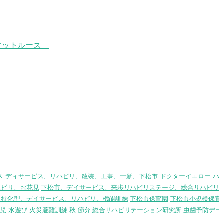
フットルース」
ス
ディサービス、リハビリ、改装、工事、一新、下松市
ドクターイエロー
ハ
ハビリ、お花見
下松市、デイサービス、来歩リハビリステージ、総合リハビリ
リ特化型、デイサービス、リハビリ、機能訓練
下松市保育園
下松市小規模保
児
水遊び
火災避難訓練
秋
節分
総合リハビリテーション研究所
虫歯予防デ