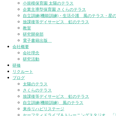
小規模保育園 太陽のテラス
企業主導型保育園 さくらのテラス
自立訓練(機能訓練)・生活介護 風のテラス・星の
放課後等デイサービス 虹のテラス
教室
研究開発部
電子書籍出版
会社概要
会社理念
研究活動
研修
リクルート
ブログ
太陽のテラス
さくらのテラス
放課後等デイサービス 虹のテラス
自立訓練(機能訓練) 風のテラス
来歩リハビリステージ
セーフティドライブ＆トレーニングスタジオ 「