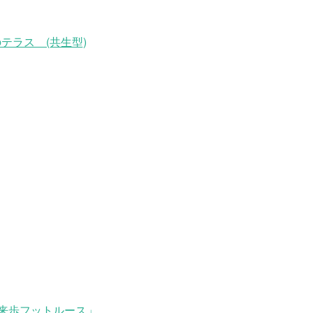
テラス (共生型)
来歩フットルース」