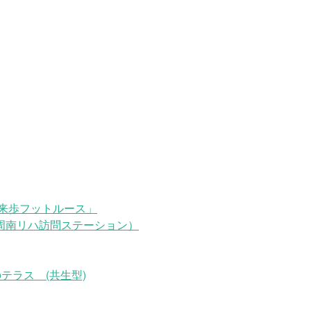
来歩フットルース」
周南リハ訪問ステーション）
テラス (共生型)