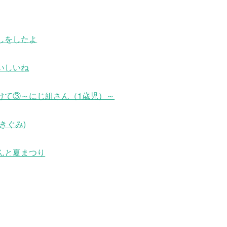
しをしたよ
いしいね
けて③～にじ組さん（1歳児）～
きぐみ)
んと夏まつり