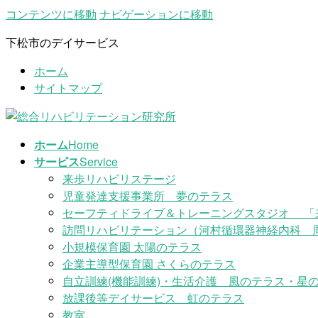
コンテンツに移動
ナビゲーションに移動
下松市のデイサービス
ホーム
サイトマップ
ホーム
Home
サービス
Service
来歩リハビリステージ
児童発達支援事業所 夢のテラス
セーフティドライブ＆トレーニングスタジオ 「
訪問リハビリテーション（河村循環器神経内科 
小規模保育園 太陽のテラス
企業主導型保育園 さくらのテラス
自立訓練(機能訓練)・生活介護 風のテラス・星の
放課後等デイサービス 虹のテラス
教室