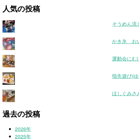
人気の投稿
そうめん流
かき氷 お
運動会にむ
指先遊び(ゆ
ほしぐみさ
過去の投稿
2026年
2025年