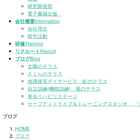
研究開発部
電子書籍出版
会社概要
Information
会社理念
研究活動
研修
Training
リクルート
Recruit
ブログ
Blog
太陽のテラス
さくらのテラス
放課後等デイサービス 虹のテラス
自立訓練(機能訓練) 風のテラス
来歩リハビリステージ
セーフティドライブ＆トレーニングスタジオ 「
ブログ
HOME
ブログ