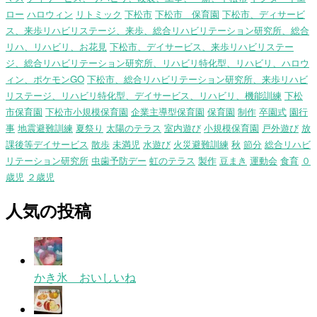
ロー
ハロウィン
リトミック
下松市
下松市 保育園
下松市、ディサービ
ス、来歩リハビリステージ、来歩、総合リハビリテーション研究所、総合
リハ、リハビリ、お花見
下松市、デイサービス、来歩リハビリステー
ジ、総合リハビリテーション研究所、リハビリ特化型、リハビリ、ハロウ
ィン、ポケモンGO
下松市、総合リハビリテーション研究所、来歩リハビ
リステージ、リハビリ特化型、デイサービス、リハビリ、機能訓練
下松
市保育園
下松市小規模保育園
企業主導型保育園
保育園
制作
卒園式
園行
事
地震避難訓練
夏祭り
太陽のテラス
室内遊び
小規模保育園
戸外遊び
放
課後等デイサービス
散歩
未満児
水遊び
火災避難訓練
秋
節分
総合リハビ
リテーション研究所
虫歯予防デー
虹のテラス
製作
豆まき
運動会
食育
０
歳児
２歳児
人気の投稿
かき氷 おいしいね