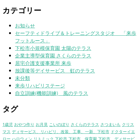
カテゴリー
お知らせ
セーフティドライブ＆トレーニングスタジオ 「来歩
フットルース」
下松市小規模保育園 太陽のテラス
企業主導型保育園 さくらのテラス
居宅介護支援事業所 来歩
放課後等デイサービス 虹のテラス
未分類
来歩リハビリステージ
自立訓練(機能訓練) 風のテラス
タグ
1歳児
おやつ作り
お月見
こいのぼり
さくらのテラス
さつまいも
クリス
マス
ディサービス、リハビリ、改装、工事、一新、下松市
ドクターイエ
ロー
ハロウィン
リトミック
下松市
下松市 保育園
下松市、ディサービ