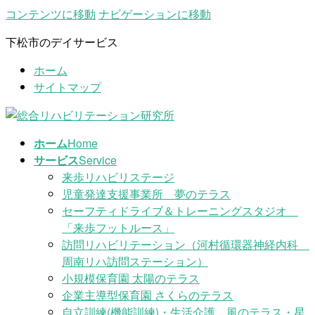
コンテンツに移動
ナビゲーションに移動
下松市のデイサービス
ホーム
サイトマップ
ホーム
Home
サービス
Service
来歩リハビリステージ
児童発達支援事業所 夢のテラス
セーフティドライブ＆トレーニングスタジオ
「来歩フットルース」
訪問リハビリテーション（河村循環器神経内科
周南リハ訪問ステーション）
小規模保育園 太陽のテラス
企業主導型保育園 さくらのテラス
自立訓練(機能訓練)・生活介護 風のテラス・星