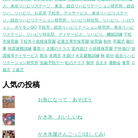
ス、来歩リハビリステージ、来歩、総合リハビリテーション研究所、総合
リハ、リハビリ、お花見
下松市、デイサービス、来歩リハビリステー
ジ、総合リハビリテーション研究所、リハビリ特化型、リハビリ、ハロウ
ィン、ポケモンGO
下松市、総合リハビリテーション研究所、来歩リハビ
リステージ、リハビリ特化型、デイサービス、リハビリ、機能訓練
下松
市保育園
下松市小規模保育園
企業主導型保育園
保育園
制作
卒園式
園行
事
地震避難訓練
夏祭り
太陽のテラス
室内遊び
小規模保育園
戸外遊び
放
課後等デイサービス
散歩
未満児
水遊び
火災避難訓練
秋
節分
総合リハビ
リテーション研究所
虫歯予防デー
虹のテラス
製作
豆まき
運動会
食育
０
歳児
２歳児
人気の投稿
お魚になって あそぼう
かき氷 おいしいね
かき氷屋さんごっこ(ほしぐみ)