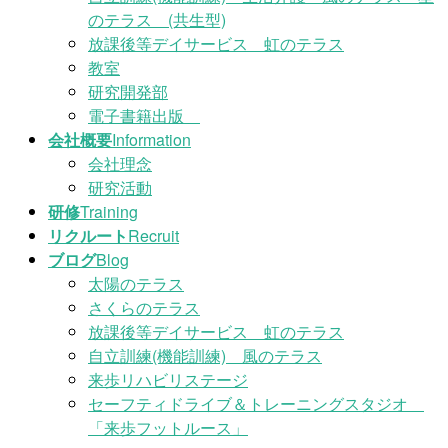
のテラス (共生型)
放課後等デイサービス 虹のテラス
教室
研究開発部
電子書籍出版
会社概要
Information
会社理念
研究活動
研修
Training
リクルート
Recruit
ブログ
Blog
太陽のテラス
さくらのテラス
放課後等デイサービス 虹のテラス
自立訓練(機能訓練) 風のテラス
来歩リハビリステージ
セーフティドライブ＆トレーニングスタジオ
「来歩フットルース」