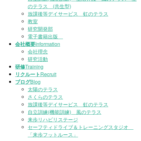
のテラス (共生型)
放課後等デイサービス 虹のテラス
教室
研究開発部
電子書籍出版
会社概要
Information
会社理念
研究活動
研修
Training
リクルート
Recruit
ブログ
Blog
太陽のテラス
さくらのテラス
放課後等デイサービス 虹のテラス
自立訓練(機能訓練) 風のテラス
来歩リハビリステージ
セーフティドライブ＆トレーニングスタジオ
「来歩フットルース」