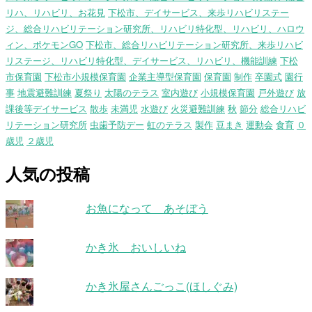
リハ、リハビリ、お花見
下松市、デイサービス、来歩リハビリステー
ジ、総合リハビリテーション研究所、リハビリ特化型、リハビリ、ハロウ
ィン、ポケモンGO
下松市、総合リハビリテーション研究所、来歩リハビ
リステージ、リハビリ特化型、デイサービス、リハビリ、機能訓練
下松
市保育園
下松市小規模保育園
企業主導型保育園
保育園
制作
卒園式
園行
事
地震避難訓練
夏祭り
太陽のテラス
室内遊び
小規模保育園
戸外遊び
放
課後等デイサービス
散歩
未満児
水遊び
火災避難訓練
秋
節分
総合リハビ
リテーション研究所
虫歯予防デー
虹のテラス
製作
豆まき
運動会
食育
０
歳児
２歳児
人気の投稿
お魚になって あそぼう
かき氷 おいしいね
かき氷屋さんごっこ(ほしぐみ)