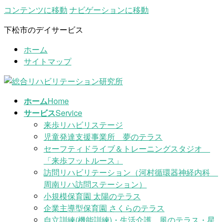
コンテンツに移動
ナビゲーションに移動
下松市のデイサービス
ホーム
サイトマップ
ホーム
Home
サービス
Service
来歩リハビリステージ
児童発達支援事業所 夢のテラス
セーフティドライブ＆トレーニングスタジオ
「来歩フットルース」
訪問リハビリテーション（河村循環器神経内科
周南リハ訪問ステーション）
小規模保育園 太陽のテラス
企業主導型保育園 さくらのテラス
自立訓練(機能訓練)・生活介護 風のテラス・星