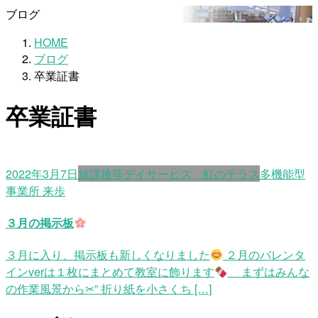
ブログ
HOME
ブログ
卒業証書
卒業証書
2022年3月7日
放課後等デイサービス 虹のテラス
多機能型
事業所 来歩
３月の掲示板
３月に入り、掲示板も新しくなりました
２月のバレンタ
インverは１枚にまとめて教室に飾ります
まずはみんな
の作業風景から✂” 折り紙を小さくち […]