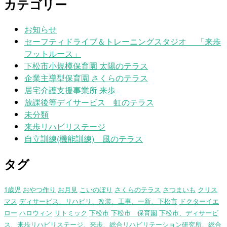
カテゴリー
お知らせ
セーフティドライブ＆トレーニングスタジオ 「来歩
フットルース」
下松市小規模保育園 太陽のテラス
企業主導型保育園 さくらのテラス
居宅介護支援事業所 来歩
放課後等デイサービス 虹のテラス
未分類
来歩リハビリステージ
自立訓練(機能訓練) 風のテラス
タグ
1歳児
おやつ作り
お月見
こいのぼり
さくらのテラス
さつまいも
クリス
マス
ディサービス、リハビリ、改装、工事、一新、下松市
ドクターイエ
ロー
ハロウィン
リトミック
下松市
下松市 保育園
下松市、ディサービ
ス、来歩リハビリステージ、来歩、総合リハビリテーション研究所、総合