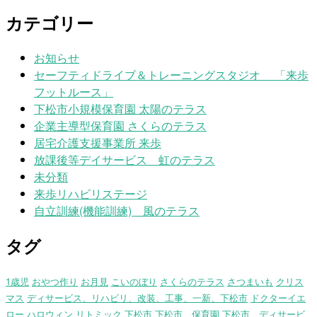
カテゴリー
お知らせ
セーフティドライブ＆トレーニングスタジオ 「来歩
フットルース」
下松市小規模保育園 太陽のテラス
企業主導型保育園 さくらのテラス
居宅介護支援事業所 来歩
放課後等デイサービス 虹のテラス
未分類
来歩リハビリステージ
自立訓練(機能訓練) 風のテラス
タグ
1歳児
おやつ作り
お月見
こいのぼり
さくらのテラス
さつまいも
クリス
マス
ディサービス、リハビリ、改装、工事、一新、下松市
ドクターイエ
ロー
ハロウィン
リトミック
下松市
下松市 保育園
下松市、ディサービ