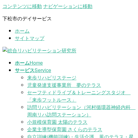
コンテンツに移動
ナビゲーションに移動
下松市のデイサービス
ホーム
サイトマップ
ホーム
Home
サービス
Service
来歩リハビリステージ
児童発達支援事業所 夢のテラス
セーフティドライブ＆トレーニングスタジオ
「来歩フットルース」
訪問リハビリテーション（河村循環器神経内科
周南リハ訪問ステーション）
小規模保育園 太陽のテラス
企業主導型保育園 さくらのテラス
自立訓練(機能訓練)・生活介護 風のテラス・星