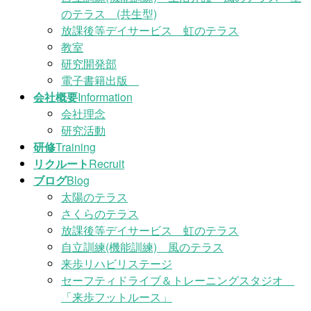
のテラス (共生型)
放課後等デイサービス 虹のテラス
教室
研究開発部
電子書籍出版
会社概要
Information
会社理念
研究活動
研修
Training
リクルート
Recruit
ブログ
Blog
太陽のテラス
さくらのテラス
放課後等デイサービス 虹のテラス
自立訓練(機能訓練) 風のテラス
来歩リハビリステージ
セーフティドライブ＆トレーニングスタジオ
「来歩フットルース」