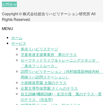
お問合せ
Copyright © 株式会社総合リハビリテーション研究所 All
Rights Reserved.
MENU
ホーム
サービス
来歩リハビリステージ
児童発達支援事業所 夢のテラス
セーフティドライブ＆トレーニングスタジオ
「来歩フットルース」
訪問リハビリテーション（河村循環器神経内科
周南リハ訪問ステーション）
小規模保育園 太陽のテラス
企業主導型保育園 さくらのテラス
自立訓練(機能訓練)・生活介護 風のテラス・星
のテラス (共生型)