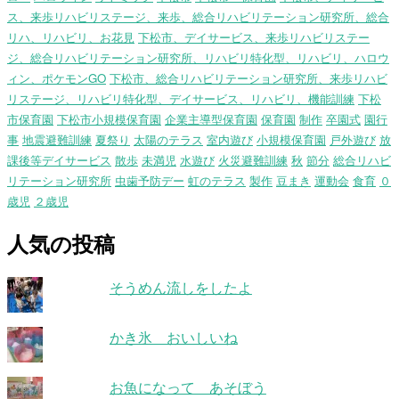
ス、来歩リハビリステージ、来歩、総合リハビリテーション研究所、総合
リハ、リハビリ、お花見
下松市、デイサービス、来歩リハビリステー
ジ、総合リハビリテーション研究所、リハビリ特化型、リハビリ、ハロウ
ィン、ポケモンGO
下松市、総合リハビリテーション研究所、来歩リハビ
リステージ、リハビリ特化型、デイサービス、リハビリ、機能訓練
下松
市保育園
下松市小規模保育園
企業主導型保育園
保育園
制作
卒園式
園行
事
地震避難訓練
夏祭り
太陽のテラス
室内遊び
小規模保育園
戸外遊び
放
課後等デイサービス
散歩
未満児
水遊び
火災避難訓練
秋
節分
総合リハビ
リテーション研究所
虫歯予防デー
虹のテラス
製作
豆まき
運動会
食育
０
歳児
２歳児
人気の投稿
そうめん流しをしたよ
かき氷 おいしいね
お魚になって あそぼう