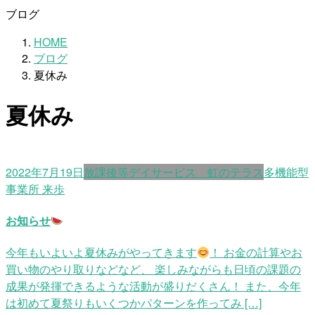
ブログ
HOME
ブログ
夏休み
夏休み
2022年7月19日
放課後等デイサービス 虹のテラス
多機能型
事業所 来歩
お知らせ
今年もいよいよ夏休みがやってきます
！ お金の計算やお
買い物のやり取りなどなど、 楽しみながらも日頃の課題の
成果が発揮できるような活動が盛りだくさん！ また、今年
は初めて夏祭りもいくつかパターンを作ってみ […]