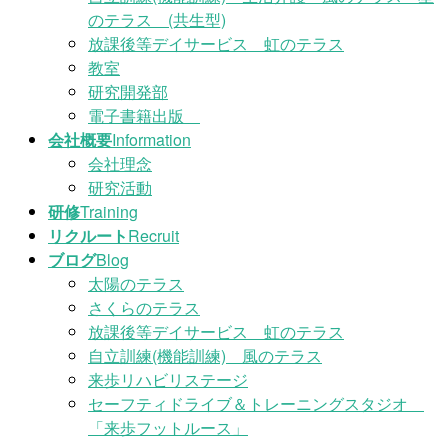
のテラス (共生型)
放課後等デイサービス 虹のテラス
教室
研究開発部
電子書籍出版
会社概要
Information
会社理念
研究活動
研修
Training
リクルート
Recruit
ブログ
Blog
太陽のテラス
さくらのテラス
放課後等デイサービス 虹のテラス
自立訓練(機能訓練) 風のテラス
来歩リハビリステージ
セーフティドライブ＆トレーニングスタジオ
「来歩フットルース」