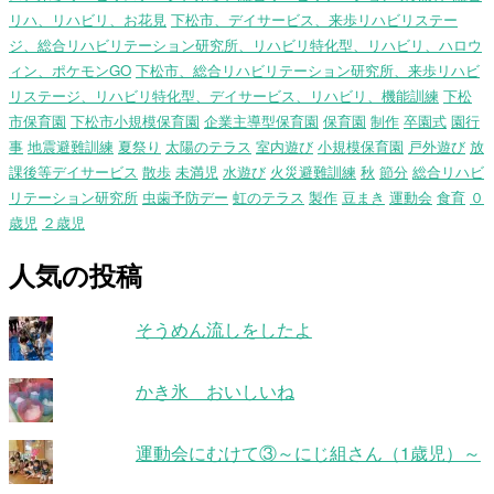
リハ、リハビリ、お花見
下松市、デイサービス、来歩リハビリステー
ジ、総合リハビリテーション研究所、リハビリ特化型、リハビリ、ハロウ
ィン、ポケモンGO
下松市、総合リハビリテーション研究所、来歩リハビ
リステージ、リハビリ特化型、デイサービス、リハビリ、機能訓練
下松
市保育園
下松市小規模保育園
企業主導型保育園
保育園
制作
卒園式
園行
事
地震避難訓練
夏祭り
太陽のテラス
室内遊び
小規模保育園
戸外遊び
放
課後等デイサービス
散歩
未満児
水遊び
火災避難訓練
秋
節分
総合リハビ
リテーション研究所
虫歯予防デー
虹のテラス
製作
豆まき
運動会
食育
０
歳児
２歳児
人気の投稿
そうめん流しをしたよ
かき氷 おいしいね
運動会にむけて③～にじ組さん（1歳児）～