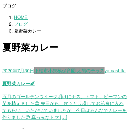
ブログ
HOME
ブログ
夏野菜カレー
夏野菜カレー
2020年7月30日
下松市小規模保育園 太陽のテラス
yamashita
夏野菜カレー🍆
五月のゴールデンウイーク明けにナス、トマト、ピーマンの
苗を植えました😊 先日から、次々と収穫してお給食に入れ
てもらい、いただいていましたが、今日はみんなでカレーを
作りました😊 真っ赤なトマ […]