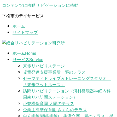
コンテンツに移動
ナビゲーションに移動
下松市のデイサービス
ホーム
サイトマップ
ホーム
Home
サービス
Service
来歩リハビリステージ
児童発達支援事業所 夢のテラス
セーフティドライブ＆トレーニングスタジオ
「来歩フットルース」
訪問リハビリテーション（河村循環器神経内科
周南リハ訪問ステーション）
小規模保育園 太陽のテラス
企業主導型保育園 さくらのテラス
自立訓練(機能訓練)・生活介護 風のテラス・星