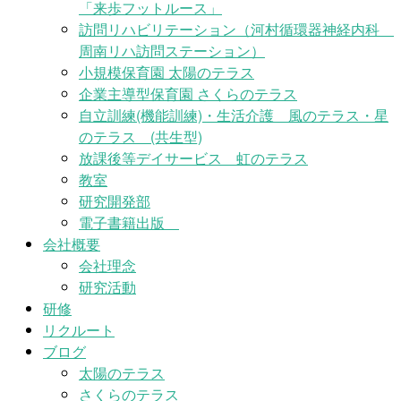
「来歩フットルース」
訪問リハビリテーション（河村循環器神経内科
周南リハ訪問ステーション）
小規模保育園 太陽のテラス
企業主導型保育園 さくらのテラス
自立訓練(機能訓練)・生活介護 風のテラス・星
のテラス (共生型)
放課後等デイサービス 虹のテラス
教室
研究開発部
電子書籍出版
会社概要
会社理念
研究活動
研修
リクルート
ブログ
太陽のテラス
さくらのテラス