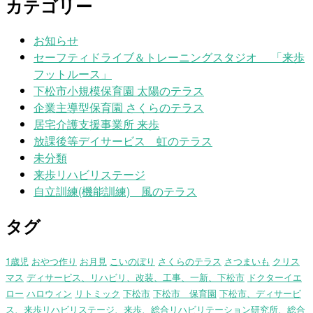
カテゴリー
お知らせ
セーフティドライブ＆トレーニングスタジオ 「来歩
フットルース」
下松市小規模保育園 太陽のテラス
企業主導型保育園 さくらのテラス
居宅介護支援事業所 来歩
放課後等デイサービス 虹のテラス
未分類
来歩リハビリステージ
自立訓練(機能訓練) 風のテラス
タグ
1歳児
おやつ作り
お月見
こいのぼり
さくらのテラス
さつまいも
クリス
マス
ディサービス、リハビリ、改装、工事、一新、下松市
ドクターイエ
ロー
ハロウィン
リトミック
下松市
下松市 保育園
下松市、ディサービ
ス、来歩リハビリステージ、来歩、総合リハビリテーション研究所、総合