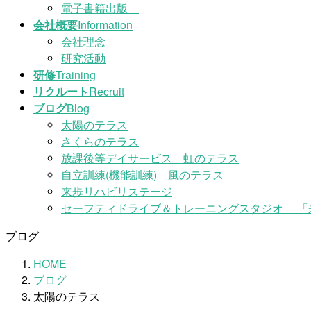
電子書籍出版
会社概要
Information
会社理念
研究活動
研修
Training
リクルート
Recruit
ブログ
Blog
太陽のテラス
さくらのテラス
放課後等デイサービス 虹のテラス
自立訓練(機能訓練) 風のテラス
来歩リハビリステージ
セーフティドライブ＆トレーニングスタジオ 「
ブログ
HOME
ブログ
太陽のテラス