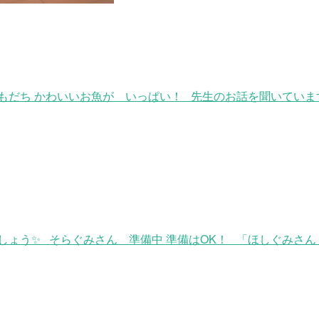
だち かわいいお魚が いっぱい！ 先生のお話を聞いています
ょう✨ そらぐみさん 準備中 準備はOK！ 「ほしぐみさん 