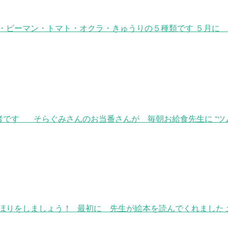
・ピーマン・トマト・オクラ・きゅうりの５種類です ５月に
気者です そらぐみさんのお当番さんが 毎朝お給食先生に “ツ
ほりをしましょう！ 最初に 先生が絵本を読んでくれました 