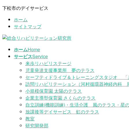
コ
ナ
下松市のデイサービス
ン
ビ
ホーム
テ
ゲ
サイトマップ
ン
ー
ツ
シ
に
ョ
移
ン
ホーム
Home
動
に
サービス
Service
移
来歩リハビリステージ
動
児童発達支援事業所 夢のテラス
セーフティドライブ＆トレーニングスタジオ 「
訪問リハビリテーション（河村循環器神経内科 
小規模保育園 太陽のテラス
企業主導型保育園 さくらのテラス
自立訓練(機能訓練)・生活介護 風のテラス・星の
放課後等デイサービス 虹のテラス
教室
研究開発部