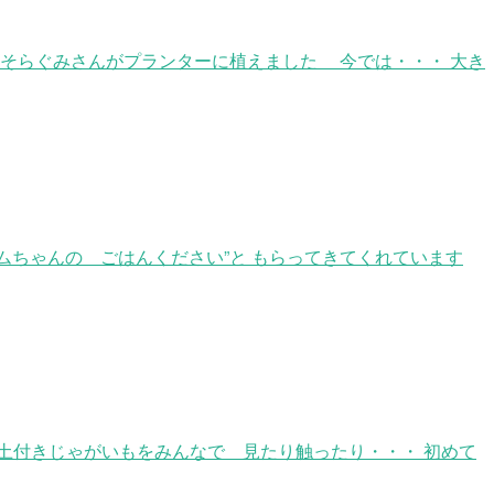
 そらぐみさんがプランターに植えました 今では・・・ 大き
ムちゃんの ごはんください”と もらってきてくれています
土付きじゃがいもをみんなで 見たり触ったり・・・ 初めて