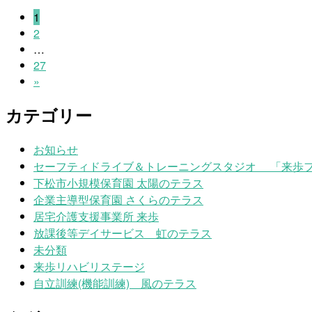
投
ペ
1
ペ
ー
2
稿
ー
…
ジ
ペ
の
27
ジ
ー
»
ペ
ジ
カテゴリー
ー
ジ
お知らせ
送
セーフティドライブ＆トレーニングスタジオ 「来歩
下松市小規模保育園 太陽のテラス
り
企業主導型保育園 さくらのテラス
居宅介護支援事業所 来歩
放課後等デイサービス 虹のテラス
未分類
来歩リハビリステージ
自立訓練(機能訓練) 風のテラス