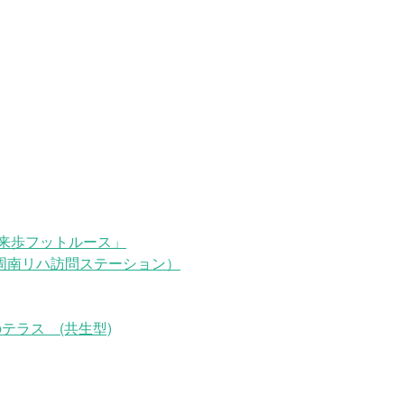
来歩フットルース」
周南リハ訪問ステーション）
テラス (共生型)