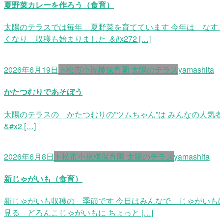
夏野菜カレーを作ろう（食育）
太陽のテラスでは毎年 夏野菜を育てています 今年は なす
くなり 収穫も始まりました &#x272 […]
2026年6月19日
下松市小規模保育園 太陽のテラス
yamashita
かたつむりであそぼう
太陽のテラスの かたつむりの”ツムちゃん”は みんなの人
&#x2 […]
2026年6月8日
下松市小規模保育園 太陽のテラス
yamashita
新じゃがいも（食育）
新じゃがいも収穫の 季節です 今日はみんなで じゃがいも
見る どろんこじゃがいもに ちょっと […]