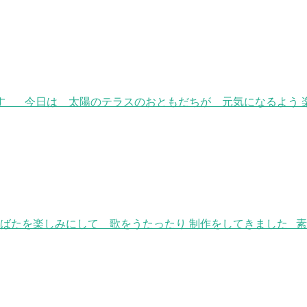
す 今日は 太陽のテラスのおともだちが 元気になるよう 楽
なばたを楽しみにして 歌をうたったり 制作をしてきました 