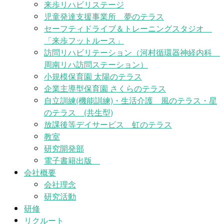
来歩リハビリステージ
児童発達支援事業所 夢のテラス
セーフティドライブ＆トレーニングスタジオ
「来歩フットルース」
訪問リハビリテーション（河村循環器神経内科
周南リハ訪問ステーション）
小規模保育園 太陽のテラス
企業主導型保育園 さくらのテラス
自立訓練(機能訓練)・生活介護 風のテラス・星
のテラス (共生型)
放課後等デイサービス 虹のテラス
教室
研究開発部
電子書籍出版
会社概要
会社理念
研究活動
研修
リクルート