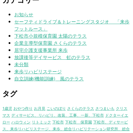
お知らせ
セーフティドライブ＆トレーニングスタジオ 「来歩
フットルース」
下松市小規模保育園 太陽のテラス
企業主導型保育園 さくらのテラス
居宅介護支援事業所 来歩
放課後等デイサービス 虹のテラス
未分類
来歩リハビリステージ
自立訓練(機能訓練) 風のテラス
タグ
1歳児
おやつ作り
お月見
こいのぼり
さくらのテラス
さつまいも
クリス
マス
ディサービス、リハビリ、改装、工事、一新、下松市
ドクターイエ
ロー
ハロウィン
リトミック
下松市
下松市 保育園
下松市、ディサービ
ス、来歩リハビリステージ、来歩、総合リハビリテーション研究所、総合