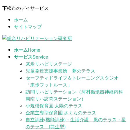
コ
ナ
下松市のデイサービス
ン
ビ
ホーム
テ
ゲ
サイトマップ
ン
ー
ツ
シ
に
ョ
移
ン
ホーム
Home
動
に
サービス
Service
移
来歩リハビリステージ
動
児童発達支援事業所 夢のテラス
セーフティドライブ＆トレーニングスタジオ
「来歩フットルース」
訪問リハビリテーション（河村循環器神経内科
周南リハ訪問ステーション）
小規模保育園 太陽のテラス
企業主導型保育園 さくらのテラス
自立訓練(機能訓練)・生活介護 風のテラス・星
のテラス (共生型)