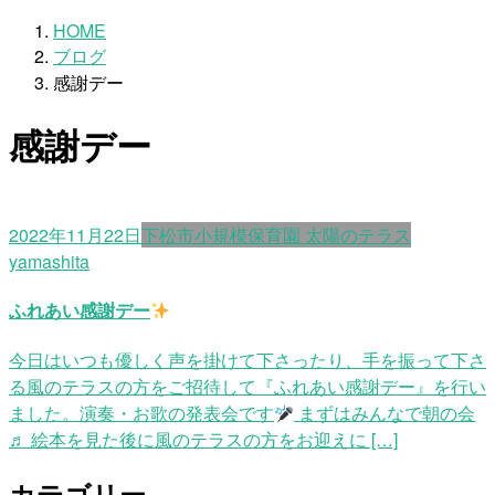
HOME
ブログ
感謝デー
感謝デー
2022年11月22日
下松市小規模保育園 太陽のテラス
yamashita
ふれあい感謝デー
今日はいつも優しく声を掛けて下さったり、手を振って下さ
る風のテラスの方をご招待して『ふれあい感謝デー』を行い
ました。演奏・お歌の発表会です
まずはみんなで朝の会
♬ 絵本を見た後に風のテラスの方をお迎えに […]
カテゴリー