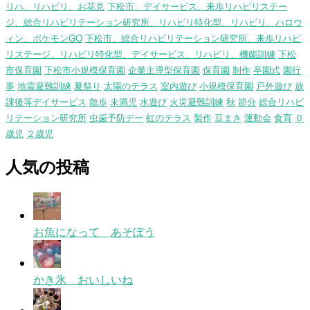
リハ、リハビリ、お花見
下松市、デイサービス、来歩リハビリステー
ジ、総合リハビリテーション研究所、リハビリ特化型、リハビリ、ハロウ
ィン、ポケモンGO
下松市、総合リハビリテーション研究所、来歩リハビ
リステージ、リハビリ特化型、デイサービス、リハビリ、機能訓練
下松
市保育園
下松市小規模保育園
企業主導型保育園
保育園
制作
卒園式
園行
事
地震避難訓練
夏祭り
太陽のテラス
室内遊び
小規模保育園
戸外遊び
放
課後等デイサービス
散歩
未満児
水遊び
火災避難訓練
秋
節分
総合リハビ
リテーション研究所
虫歯予防デー
虹のテラス
製作
豆まき
運動会
食育
０
歳児
２歳児
人気の投稿
お魚になって あそぼう
かき氷 おいしいね