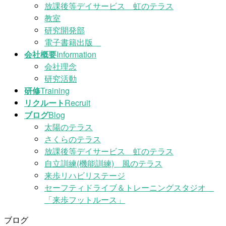
放課後等デイサービス 虹のテラス
教室
研究開発部
電子書籍出版
会社概要
Information
会社理念
研究活動
研修
Training
リクルート
Recruit
ブログ
Blog
太陽のテラス
さくらのテラス
放課後等デイサービス 虹のテラス
自立訓練(機能訓練) 風のテラス
来歩リハビリステージ
セーフティドライブ＆トレーニングスタジオ
「来歩フットルース」
ブログ