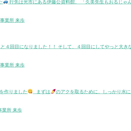
た
行先は光市にある伊藤公資料館。 「久美先生もおるじゃ
事業所 来歩
んと４回目になりました！！ そして、４回目にしてやっと大き
事業所 来歩
を作りました
まずは
のアクを取るために、しっかり水にさ
事業所 来歩