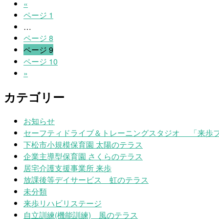
«
ページ
1
…
ページ
8
ページ
9
ページ
10
»
カテゴリー
お知らせ
セーフティドライブ＆トレーニングスタジオ 「来歩
下松市小規模保育園 太陽のテラス
企業主導型保育園 さくらのテラス
居宅介護支援事業所 来歩
放課後等デイサービス 虹のテラス
未分類
来歩リハビリステージ
自立訓練(機能訓練) 風のテラス