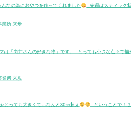
みんなの為におやつを作ってくれました
先週はスティック
事業所 来歩
マは「向井さんの好きな物」です。 とっても小さな点々で描か
事業所 来歩
ぉとっても大きくて…なんと30㎝超え
ということで！ 虹