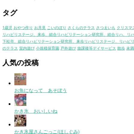
タグ
1歳児
おやつ作り
お月見
こいのぼり
さくらのテラス
さつまいも
クリスマ
リハビリステージ、来歩、総合リハビリテーション研究所、総合リハ、リ
下松市、総合リハビリテーション研究所、来歩リハビリステージ、リハビ
のテラス
室内遊び
小規模保育園
戸外遊び
放課後等デイサービス
散歩
未満
人気の投稿
お魚になって あそぼう
かき氷 おいしいね
かき氷屋さんごっこ(ほしぐみ)