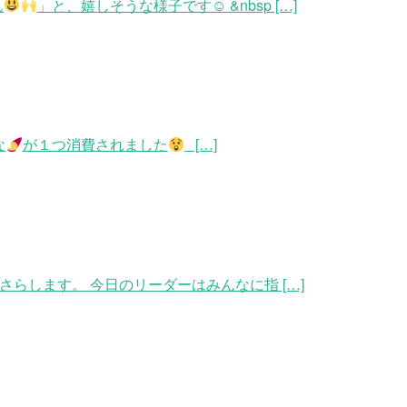
ん
」と、嬉しそうな様子です☺ &nbsp […]
な
が１つ消費されました
[…]
らします。 今日のリーダーはみんなに指 […]