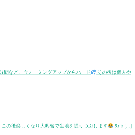
分間など、ウォーミングアップからハード
その後は個人や
 この後楽しくなり大興奮で生地を握りつぶします
&nb […]