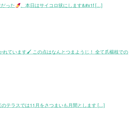
状だった
、本日はサイコロ状にします&#x1f […]
れています🖌 この点はなんとつまようじ！ 全て爪楊枝での
のテラスでは11月をさつまいも月間とします […]