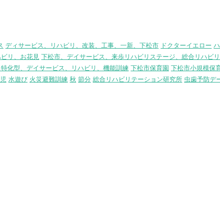
ス
ディサービス、リハビリ、改装、工事、一新、下松市
ドクターイエロー
ハ
ハビリ、お花見
下松市、デイサービス、来歩リハビリステージ、総合リハビリ
リ特化型、デイサービス、リハビリ、機能訓練
下松市保育園
下松市小規模保
児
水遊び
火災避難訓練
秋
節分
総合リハビリテーション研究所
虫歯予防デ