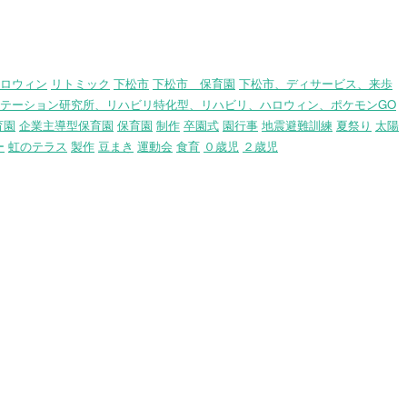
ロウィン
リトミック
下松市
下松市 保育園
下松市、ディサービス、来歩
テーション研究所、リハビリ特化型、リハビリ、ハロウィン、ポケモンGO
育園
企業主導型保育園
保育園
制作
卒園式
園行事
地震避難訓練
夏祭り
太陽
ー
虹のテラス
製作
豆まき
運動会
食育
０歳児
２歳児