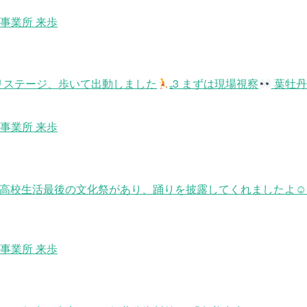
事業所 来歩
リステージ、歩いて出動しました
₌3 まずは現場視察
葉牡丹
事業所 来歩
た。 高校生活最後の文化祭があり、踊りを披露してくれましたよ
事業所 来歩