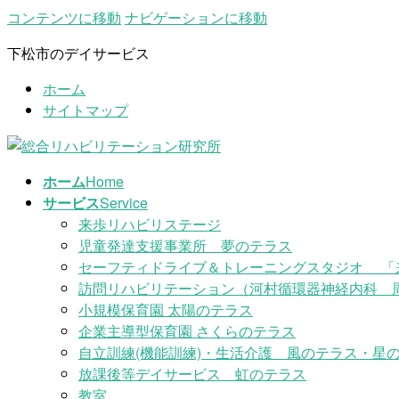
コンテンツに移動
ナビゲーションに移動
下松市のデイサービス
ホーム
サイトマップ
ホーム
Home
サービス
Service
来歩リハビリステージ
児童発達支援事業所 夢のテラス
セーフティドライブ＆トレーニングスタジオ 「
訪問リハビリテーション（河村循環器神経内科 
小規模保育園 太陽のテラス
企業主導型保育園 さくらのテラス
自立訓練(機能訓練)・生活介護 風のテラス・星の
放課後等デイサービス 虹のテラス
教室