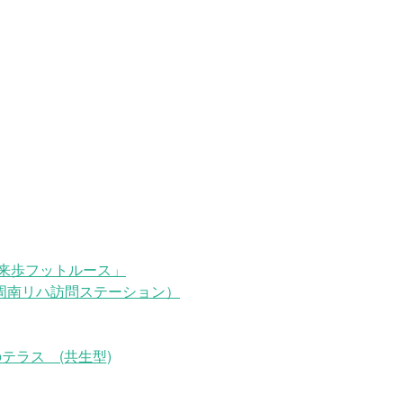
来歩フットルース」
周南リハ訪問ステーション）
テラス (共生型)