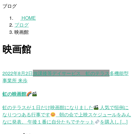
ブログ
HOME
ブログ
映画館
映画館
2022年8月2日
放課後等デイサービス 虹のテラス
多機能型
事業所 来歩
虹の映画館
虹のテラスが１日だけ映画館になりました
人気で恒例に
なりつつある行事です
朝の会で上映スケジュールをみん
なに発表。 午後１番に自分たちでチケット
を購入し […]