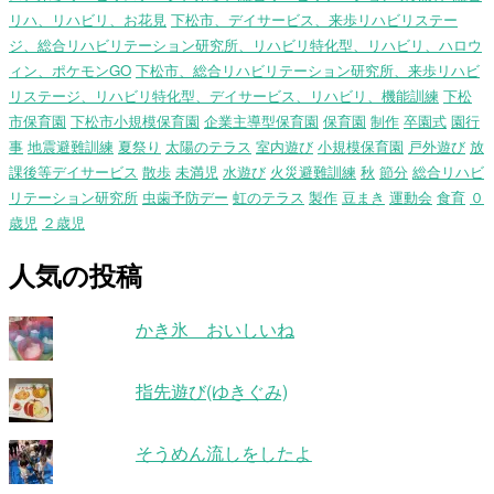
リハ、リハビリ、お花見
下松市、デイサービス、来歩リハビリステー
ジ、総合リハビリテーション研究所、リハビリ特化型、リハビリ、ハロウ
ィン、ポケモンGO
下松市、総合リハビリテーション研究所、来歩リハビ
リステージ、リハビリ特化型、デイサービス、リハビリ、機能訓練
下松
市保育園
下松市小規模保育園
企業主導型保育園
保育園
制作
卒園式
園行
事
地震避難訓練
夏祭り
太陽のテラス
室内遊び
小規模保育園
戸外遊び
放
課後等デイサービス
散歩
未満児
水遊び
火災避難訓練
秋
節分
総合リハビ
リテーション研究所
虫歯予防デー
虹のテラス
製作
豆まき
運動会
食育
０
歳児
２歳児
人気の投稿
かき氷 おいしいね
指先遊び(ゆきぐみ)
そうめん流しをしたよ