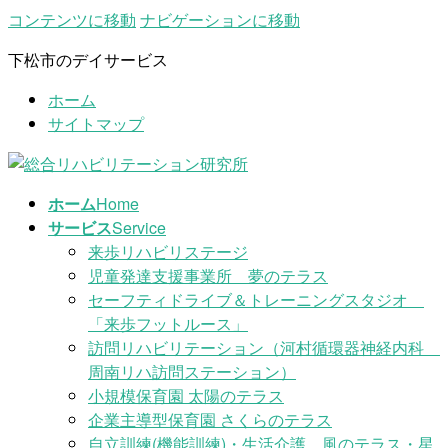
コンテンツに移動
ナビゲーションに移動
下松市のデイサービス
ホーム
サイトマップ
ホーム
Home
サービス
Service
来歩リハビリステージ
児童発達支援事業所 夢のテラス
セーフティドライブ＆トレーニングスタジオ
「来歩フットルース」
訪問リハビリテーション（河村循環器神経内科
周南リハ訪問ステーション）
小規模保育園 太陽のテラス
企業主導型保育園 さくらのテラス
自立訓練(機能訓練)・生活介護 風のテラス・星