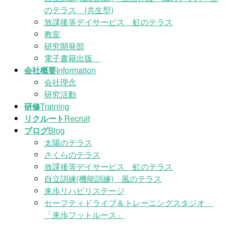
のテラス (共生型)
放課後等デイサービス 虹のテラス
教室
研究開発部
電子書籍出版
会社概要
Information
会社理念
研究活動
研修
Training
リクルート
Recruit
ブログ
Blog
太陽のテラス
さくらのテラス
放課後等デイサービス 虹のテラス
自立訓練(機能訓練) 風のテラス
来歩リハビリステージ
セーフティドライブ＆トレーニングスタジオ
「来歩フットルース」