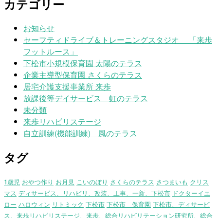
カテゴリー
お知らせ
セーフティドライブ＆トレーニングスタジオ 「来歩
フットルース」
下松市小規模保育園 太陽のテラス
企業主導型保育園 さくらのテラス
居宅介護支援事業所 来歩
放課後等デイサービス 虹のテラス
未分類
来歩リハビリステージ
自立訓練(機能訓練) 風のテラス
タグ
1歳児
おやつ作り
お月見
こいのぼり
さくらのテラス
さつまいも
クリス
マス
ディサービス、リハビリ、改装、工事、一新、下松市
ドクターイエ
ロー
ハロウィン
リトミック
下松市
下松市 保育園
下松市、ディサービ
ス、来歩リハビリステージ、来歩、総合リハビリテーション研究所、総合