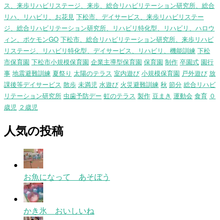
ス、来歩リハビリステージ、来歩、総合リハビリテーション研究所、総合
リハ、リハビリ、お花見
下松市、デイサービス、来歩リハビリステー
ジ、総合リハビリテーション研究所、リハビリ特化型、リハビリ、ハロウ
ィン、ポケモンGO
下松市、総合リハビリテーション研究所、来歩リハビ
リステージ、リハビリ特化型、デイサービス、リハビリ、機能訓練
下松
市保育園
下松市小規模保育園
企業主導型保育園
保育園
制作
卒園式
園行
事
地震避難訓練
夏祭り
太陽のテラス
室内遊び
小規模保育園
戸外遊び
放
課後等デイサービス
散歩
未満児
水遊び
火災避難訓練
秋
節分
総合リハビ
リテーション研究所
虫歯予防デー
虹のテラス
製作
豆まき
運動会
食育
０
歳児
２歳児
人気の投稿
お魚になって あそぼう
かき氷 おいしいね