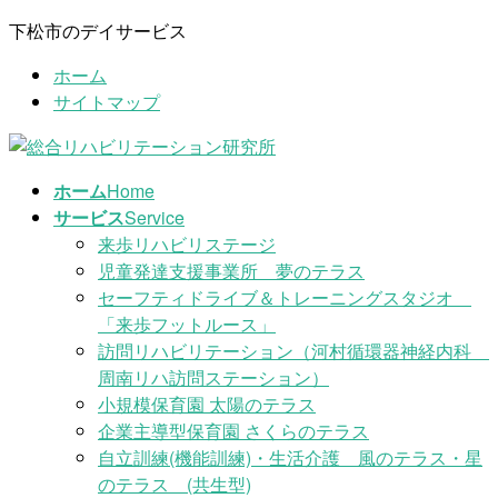
コ
ナ
下松市のデイサービス
ン
ビ
ホーム
テ
ゲ
サイトマップ
ン
ー
ツ
シ
に
ョ
移
ン
ホーム
Home
動
に
サービス
Service
移
来歩リハビリステージ
動
児童発達支援事業所 夢のテラス
セーフティドライブ＆トレーニングスタジオ
「来歩フットルース」
訪問リハビリテーション（河村循環器神経内科
周南リハ訪問ステーション）
小規模保育園 太陽のテラス
企業主導型保育園 さくらのテラス
自立訓練(機能訓練)・生活介護 風のテラス・星
のテラス (共生型)