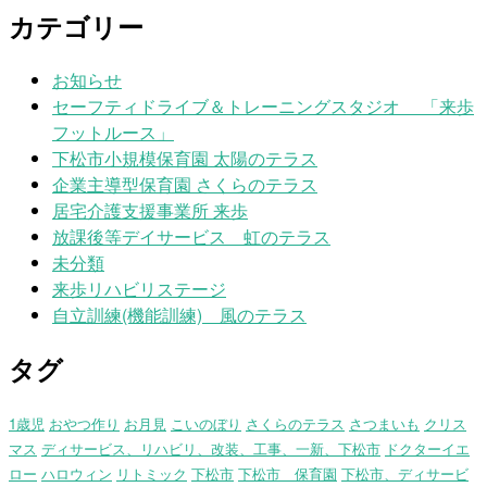
カテゴリー
お知らせ
セーフティドライブ＆トレーニングスタジオ 「来歩
フットルース」
下松市小規模保育園 太陽のテラス
企業主導型保育園 さくらのテラス
居宅介護支援事業所 来歩
放課後等デイサービス 虹のテラス
未分類
来歩リハビリステージ
自立訓練(機能訓練) 風のテラス
タグ
1歳児
おやつ作り
お月見
こいのぼり
さくらのテラス
さつまいも
クリス
マス
ディサービス、リハビリ、改装、工事、一新、下松市
ドクターイエ
ロー
ハロウィン
リトミック
下松市
下松市 保育園
下松市、ディサービ