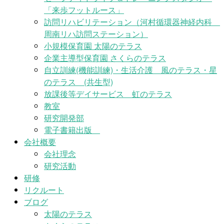
「来歩フットルース」
訪問リハビリテーション（河村循環器神経内科
周南リハ訪問ステーション）
小規模保育園 太陽のテラス
企業主導型保育園 さくらのテラス
自立訓練(機能訓練)・生活介護 風のテラス・星
のテラス (共生型)
放課後等デイサービス 虹のテラス
教室
研究開発部
電子書籍出版
会社概要
会社理念
研究活動
研修
リクルート
ブログ
太陽のテラス