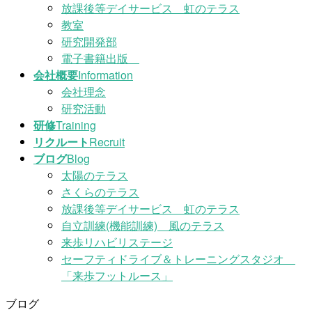
放課後等デイサービス 虹のテラス
教室
研究開発部
電子書籍出版
会社概要
Information
会社理念
研究活動
研修
Training
リクルート
Recruit
ブログ
Blog
太陽のテラス
さくらのテラス
放課後等デイサービス 虹のテラス
自立訓練(機能訓練) 風のテラス
来歩リハビリステージ
セーフティドライブ＆トレーニングスタジオ
「来歩フットルース」
ブログ